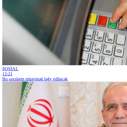
SOSİAL
12:21
Bu şəxslərin müavinəti ləğv ediləcək