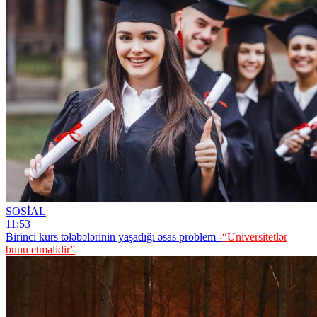
SOSİAL
11:53
Birinci kurs tələbələrinin yaşadığı əsas problem -
“Universitetlər
bunu etməlidir”