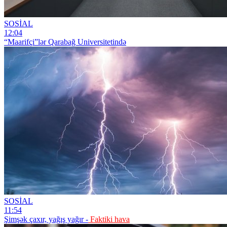
SOSİAL
12:04
“Maarifçi”lər Qarabağ Universitetində
SOSİAL
11:54
Şimşək çaxır, yağış yağır -
Faktiki hava