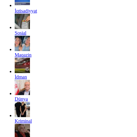
İqtisadiyyat
Sosial
Maqazin
İdman
Dünya
Kriminal