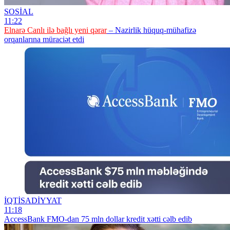
SOSİAL
11:22
Elnarə Canlı ilə bağlı yeni qərar
– Nazirlik hüquq-mühafizə
orqanlarına müraciət etdi
İQTİSADİYYAT
11:18
AccessBank FMO-dan 75 mln dollar kredit xətti cəlb edib