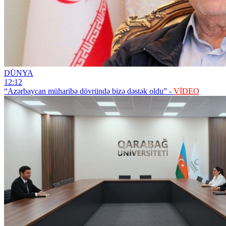
DÜNYA
12:12
“Azərbaycan müharibə dövründə bizə dəstək oldu” -
VİDEO