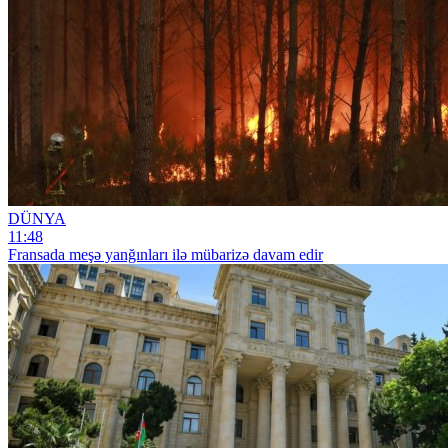
DÜNYA
11:48
Fransada meşə yanğınları ilə mübarizə davam edir