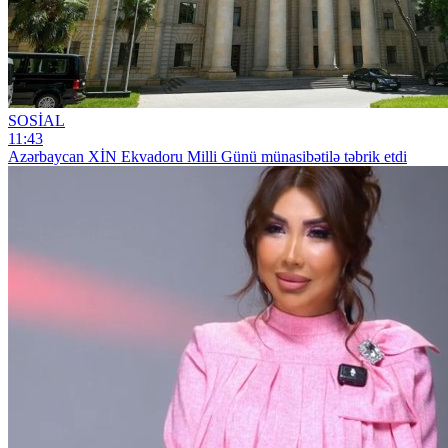
SOSİAL
11:43
Azərbaycan XİN Ekvadoru Milli Günü münasibətilə təbrik etdi