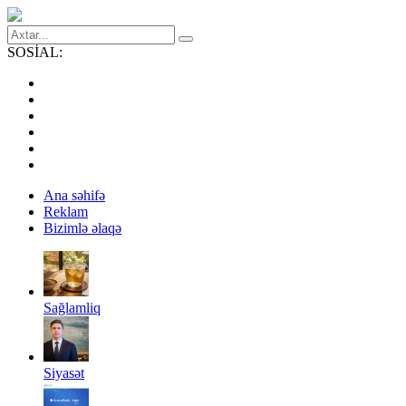
SOSİAL:
Ana səhifə
Reklam
Bizimlə əlaqə
Sağlamliq
Siyasət