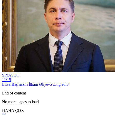
SİYASƏT
11:15
Litva Baş naziri İlham Əliyevə zəng edib
End of content
No more pages to load
DAHA ÇOX