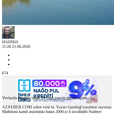
HADİSƏ
11:20 21.06.2026
674
Yevlaxda kanalda batan 26 yaşlı gəncin meyiti tapılıb.
AZXEBER.COM xəbər verir ki, Yuxarı Qarabağ kanalının rayonun
Malbinəsi kəndi ərazisində batan 2000-ci il təvəllüdlü Nadirov