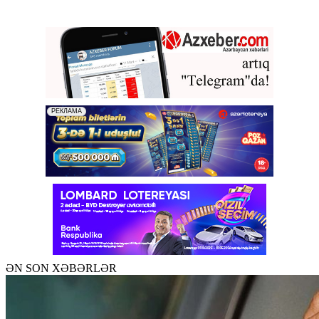
ƏN SON XƏBƏRLƏR