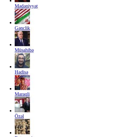
Mədəniyyət
Gənclik
Müsahibə
Hadisə
Maraqli
Özəl