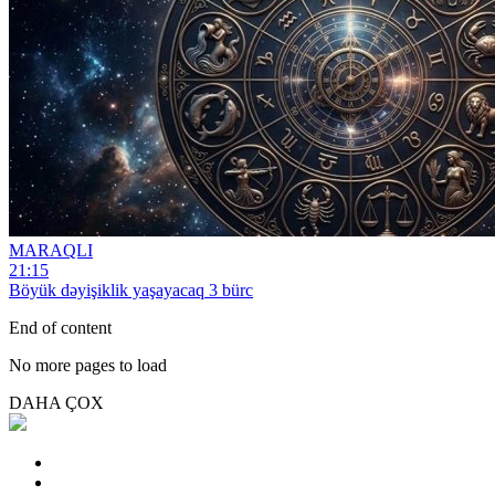
MARAQLI
21:15
Böyük dəyişiklik yaşayacaq 3 bürc
End of content
No more pages to load
DAHA ÇOX