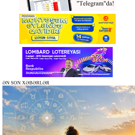
ƏN SON XƏBƏRLƏR