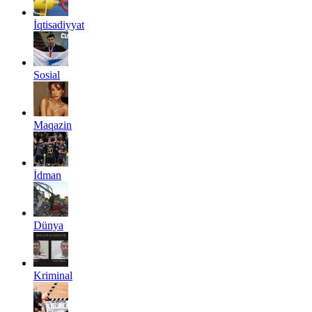
İqtisadiyyat
Sosial
Maqazin
İdman
Dünya
Kriminal