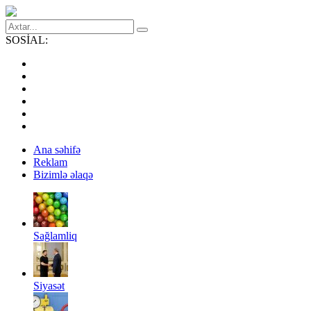
SOSİAL:
Ana səhifə
Reklam
Bizimlə əlaqə
Sağlamliq
Siyasət