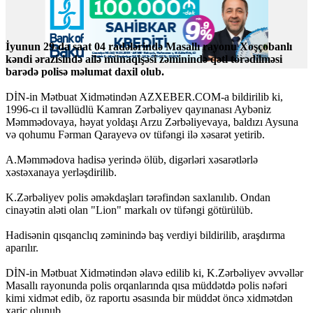
İyunun 29-da saat 04 radələrində Masallı rayonu Xoşçobanlı
kəndi ərazisində ailə münaqişəsi zəminində qətl törədilməsi
barədə polisə məlumat daxil olub.
DİN-in Mətbuat Xidmətindən AZXEBER.COM-a bildirilib ki,
1996-cı il təvəllüdlü Kamran Zərbəliyev qayınanası Aybəniz
Məmmədovaya, həyat yoldaşı Arzu Zərbəliyevaya, baldızı Aysuna
və qohumu Fərman Qarayevə ov tüfəngi ilə xəsarət yetirib.
A.Məmmədova hadisə yerində ölüb, digərləri xəsarətlərlə
xəstəxanaya yerləşdirilib.
K.Zərbəliyev polis əməkdaşları tərəfindən saxlanılıb. Ondan
cinayətin aləti olan "Lion" markalı ov tüfəngi götürülüb.
Hadisənin qısqanclıq zəminində baş verdiyi bildirilib, araşdırma
aparılır.
DİN-in Mətbuat Xidmətindən əlavə edilib ki, K.Zərbəliyev əvvəllər
Masallı rayonunda polis orqanlarında qısa müddətdə polis nəfəri
kimi xidmət edib, öz raportu əsasında bir müddət öncə xidmətdən
xaric olunub.