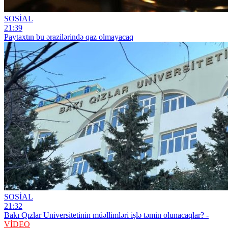
SOSİAL
21:39
Paytaxtın bu ərazilərində qaz olmayacaq
SOSİAL
21:32
Bakı Qızlar Universitetinin müəllimləri işlə təmin olunacaqlar? -
VİDEO