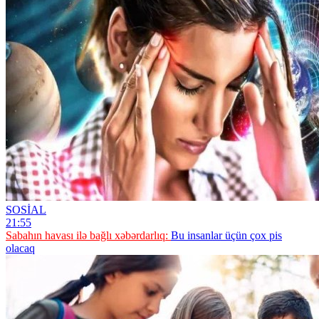
SOSİAL
21:55
Sabahın havası ilə bağlı xəbərdarlıq:
Bu insanlar üçün çox pis
olacaq