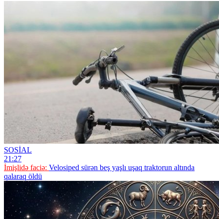
SOSİAL
21:27
İmişlidə faciə:
Velosiped sürən beş yaşlı uşaq traktorun altında
qalaraq öldü