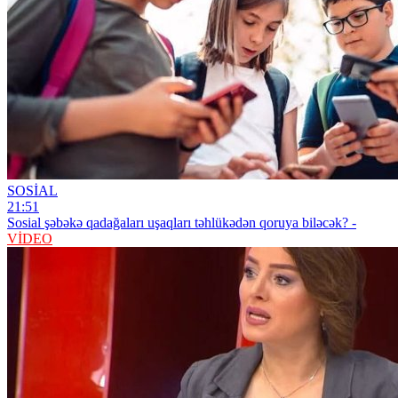
SOSİAL
21:51
Sosial şəbəkə qadağaları uşaqları təhlükədən qoruya biləcək? -
VİDEO