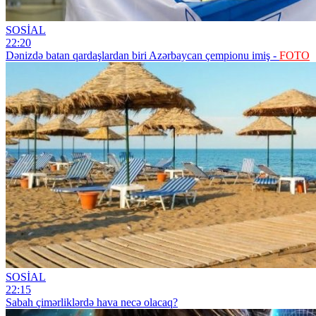
SOSİAL
22:20
Dənizdə batan qardaşlardan biri Azərbaycan çempionu imiş -
FOTO
SOSİAL
22:15
Sabah çimərliklərdə hava necə olacaq?