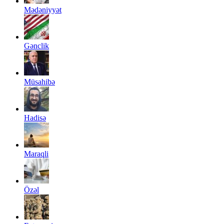
Mədəniyyət
Gənclik
Müsahibə
Hadisə
Maraqli
Özəl