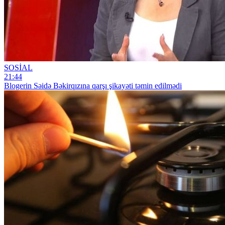
SOSİAL
21:44
Blogerin Səidə Bəkirqızına qarşı şikayəti təmin edilmədi