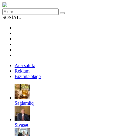
SOSİAL:
Ana səhifə
Reklam
Bizimlə əlaqə
Sağlamliq
Siyasət