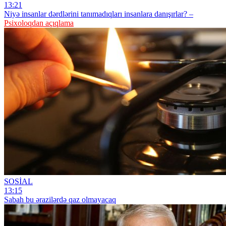
13:21
Niyə insanlar dərdlərini tanımadıqları insanlara danışırlar? –
Psixoloqdan açıqlama
SOSİAL
13:15
Sabah bu ərazilərdə qaz olmayacaq