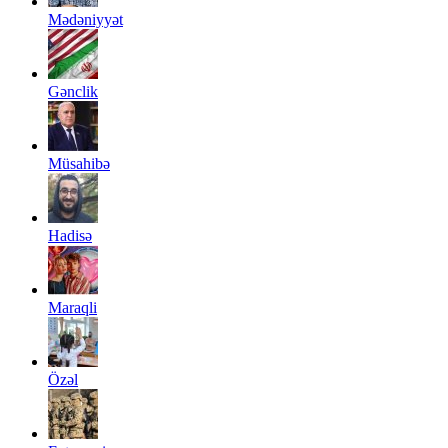
Mədəniyyət
Gənclik
Müsahibə
Hadisə
Maraqli
Özəl