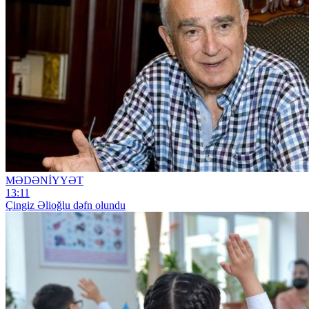
MƏDƏNİYYƏT
13:11
Çingiz Əlioğlu dəfn olundu