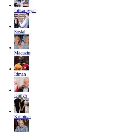
İqtisadiyyat
Sosial
Maqazin
İdman
Dünya
Kriminal