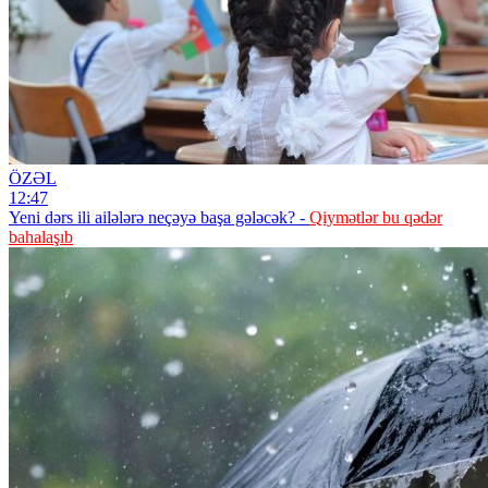
ÖZƏL
12:47
Yeni dərs ili ailələrə neçəyə başa gələcək? -
Qiymətlər bu qədər
bahalaşıb