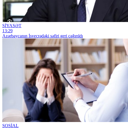
SİYASƏT
13:29
Azərbaycanın İsveçrədəki səfiri geri çağırıldı
SOSİAL