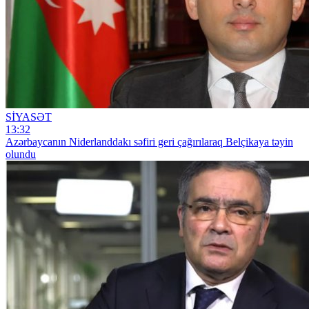
SİYASƏT
13:32
Azərbaycanın Niderlanddakı səfiri geri çağırılaraq Belçikaya təyin
olundu