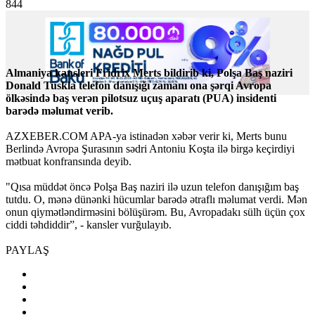
844
Almaniya kansleri Fridrix Merts bildirib ki, Polşa Baş naziri
Donald Tuskla telefon danışığı zamanı ona şərqi Avropa
ölkəsində baş verən pilotsuz uçuş aparatı (PUA) insidenti
barədə məlumat verib.
AZXEBER.COM APA-ya istinadən xəbər verir ki, Merts bunu
Berlində Avropa Şurasının sədri Antoniu Koşta ilə birgə keçirdiyi
mətbuat konfransında deyib.
"Qısa müddət öncə Polşa Baş naziri ilə uzun telefon danışığım baş
tutdu. O, mənə dünənki hücumlar barədə ətraflı məlumat verdi. Mən
onun qiymətləndirməsini bölüşürəm. Bu, Avropadakı sülh üçün çox
ciddi təhdiddir”, - kansler vurğulayıb.
PAYLAŞ