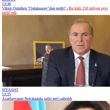
13:36
Viktor Osimhen "Qalatasaray"dan gedir? -
Bu klub 150 milyon avro
təklif etdi
SİYASƏT
13:35
Azərbaycanın Belçikadakı səfiri geri çağırılıb