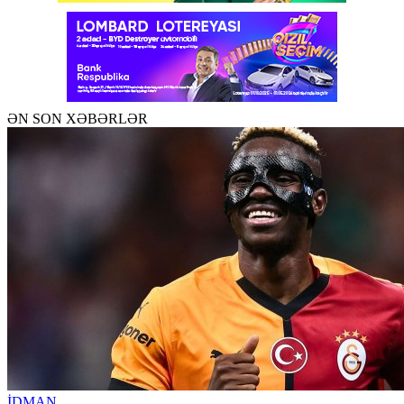
ƏN SON XƏBƏRLƏR
İDMAN