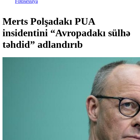
Fotosessiya
Merts Polşadakı PUA
insidentini “Avropadakı sülhə
təhdid” adlandırıb