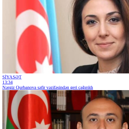
SİYASƏT
13:34
Nərgiz Qurbanova səfir vəzifəsindən geri çağırıldı