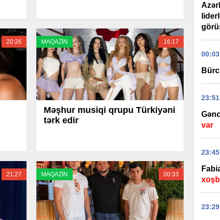
Azər
lider
görüş
20:26
MAQAZİN
16:17
00:03
Bürc
23:51
Məşhur musiqi qrupu Türkiyəni
Gənc
tərk edir
var
23:45
Fabi
21:27
MAQAZİN
00:33
xoşbə
23:29