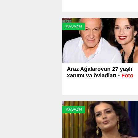
MAQAZİN
Araz Ağalarovun 27 yaşlı
xanımı və övladları -
Foto
MAQAZİN