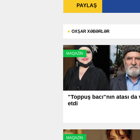
PAYLAŞ
OXŞAR XƏBƏRLƏR
MAQAZİN
"Toppuş bacı"nın atası da 
etdi
MAQAZİN