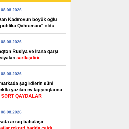
 08.08.2026
an Kadırovun böyük oğlu
publika Qəhrəmanı" oldu
 08.08.2026
nqton Rusiya və İrana qarşı
siyaları
sərtləşdirir
 08.08.2026
markada şagirdlərin süni
lektlə yazılan ev tapşırıqlarına
ı
SƏRT QAYDALAR
 08.08.2026
ada ərzaq bahalaşır:
ətlər rekord həddə çatdı