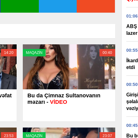
01:06
ABŞ 
lazer
00:55
14:20
MAQAZİN
00:40
İkard
etdi
00:50
Giri
vəfat
Bu da Çimnaz Sultanovanın
məzarı -
VİDEO
şəla
vəziy
00:45
Bu b
23:53
MAQAZİN
23:07