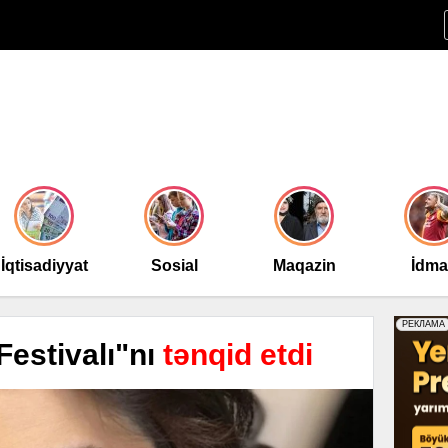
İqtisadiyyat
Sosial
Maqazin
İdm
Festivalı"nı
tənqid etdi