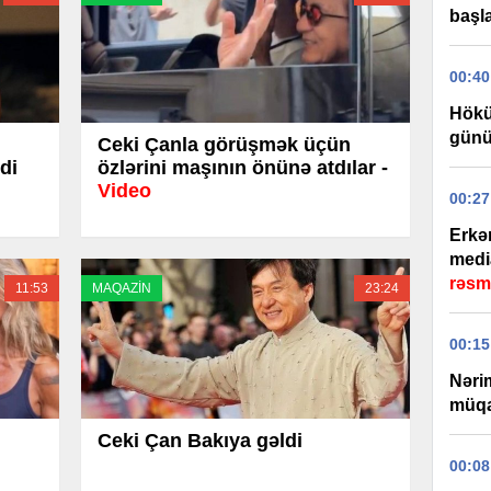
başla
00:40
Hökü
günü
Ceki Çanla görüşmək üçün
di
özlərini maşının önünə atdılar -
Video
00:27
Erkə
medi
rəsm
11:53
MAQAZİN
23:24
00:15
Nəri
müqa
Ceki Çan Bakıya gəldi
00:08