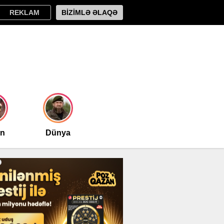
REKLAM
BİZİMLƏ ƏLAQƏ
an
Dünya