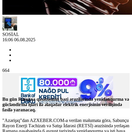
SOSİAL
16:06 06.08.2025
664
Bu gün Ramana qəsəbəsinin bəzi ərazilərində yenidənqurma və
gücləndirmə işləri ilə əlaqədar elektrik enerjisinin verilişində
fasilə yaranacaq.
"Azərişıq"dan AZXEBER.COM-a verilən məlumata görə, Sabunçu
Rayon Enerji Təchizatı və Satışı İdarəsi (RETSİ) ərazisində yerləşən
Ramana qəsəbəsində 6 avqust tarixində yenidənqurma və isti hava