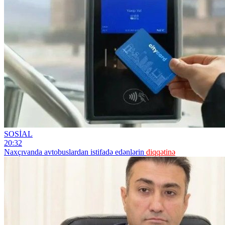
SOSİAL
20:32
Naxçıvanda avtobuslardan istifadə edənlərin
diqqətinə