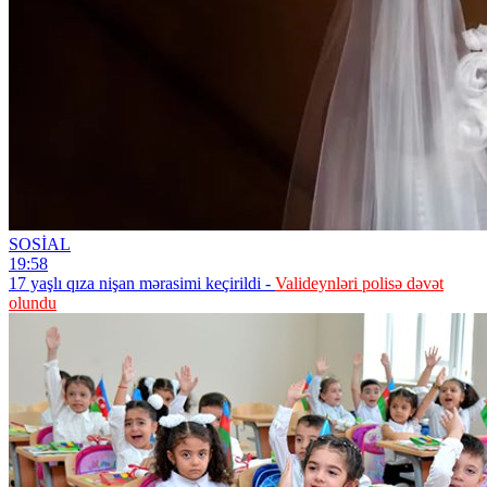
SOSİAL
19:58
17 yaşlı qıza nişan mərasimi keçirildi -
Valideynləri polisə dəvət
olundu