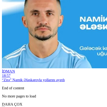
İDMAN
18:57
“Zirə” Namik Ələskərovla yollarını ayırdı
End of content
No more pages to load
DAHA ÇOX