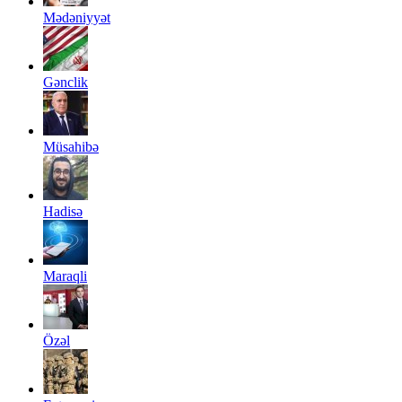
Mədəniyyət
Gənclik
Müsahibə
Hadisə
Maraqli
Özəl