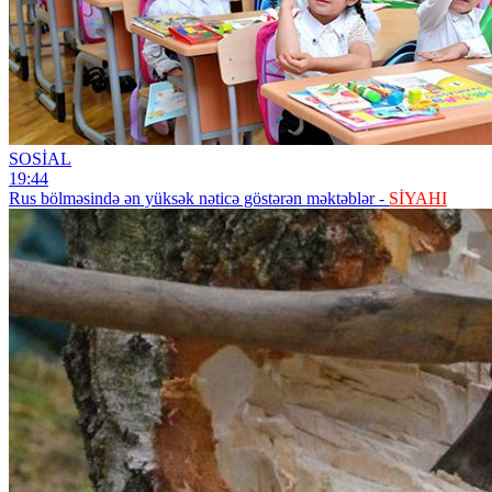
SOSİAL
19:44
Rus bölməsində ən yüksək nəticə göstərən məktəblər -
SİYAHI