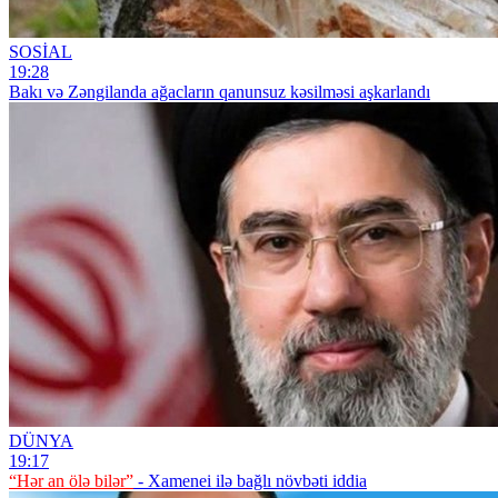
SOSİAL
19:28
Bakı və Zəngilanda ağacların qanunsuz kəsilməsi aşkarlandı
DÜNYA
19:17
“Hər an ölə bilər”
- Xamenei ilə bağlı növbəti iddia