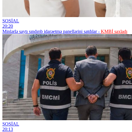
SOSİAL
20:20
Minlərlə saytı sındırıb idarəetmə panellərini satdılar -
KMBİ saxladı
SOSİAL
20:13