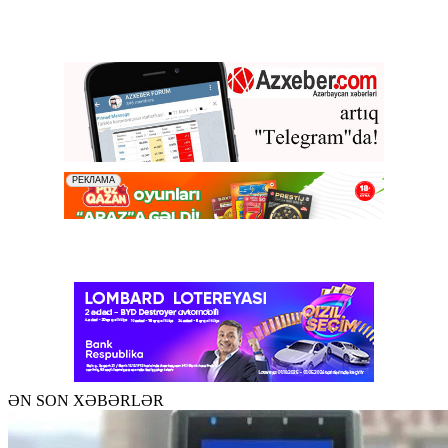
ƏN SON XƏBƏRLƏR