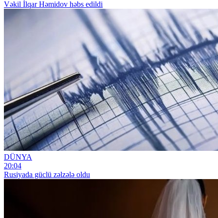
Vəkil İlqar Həmidov həbs edildi
DÜNYA
20:04
Rusiyada güclü zəlzələ oldu