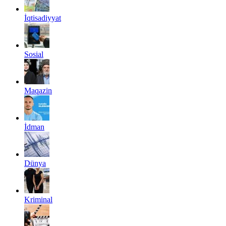
İqtisadiyyat
Sosial
Maqazin
İdman
Dünya
Kriminal