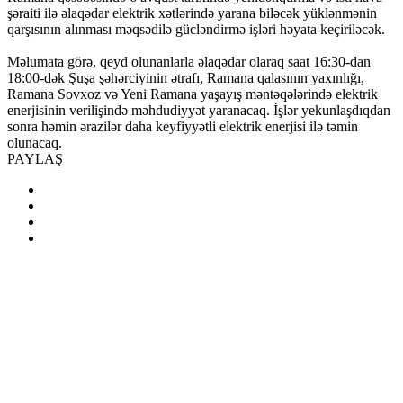
şəraiti ilə əlaqədar elektrik xətlərində yarana biləcək yüklənmənin
qarşısının alınması məqsədilə gücləndirmə işləri həyata keçiriləcək.
Məlumata görə, qeyd olunanlarla əlaqədar olaraq saat 16:30-dan
18:00-dək Şuşa şəhərciyinin ətrafı, Ramana qalasının yaxınlığı,
Ramana Sovxoz və Yeni Ramana yaşayış məntəqələrində elektrik
enerjisinin verilişində məhdudiyyət yaranacaq. İşlər yekunlaşdıqdan
sonra həmin ərazilər daha keyfiyyətli elektrik enerjisi ilə təmin
olunacaq.
PAYLAŞ