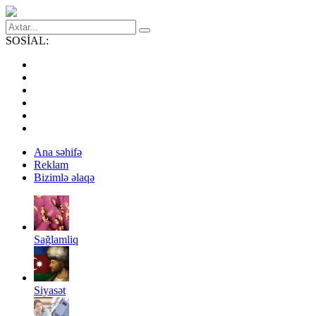
SOSİAL:
Ana səhifə
Reklam
Bizimlə əlaqə
Sağlamliq
Siyasət