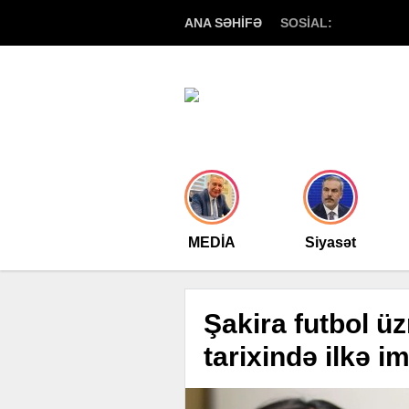
ANA SƏHİFƏ
SOSİAL:
MEDİA
Siyasət
Şakira futbol ü
tarixində ilkə i