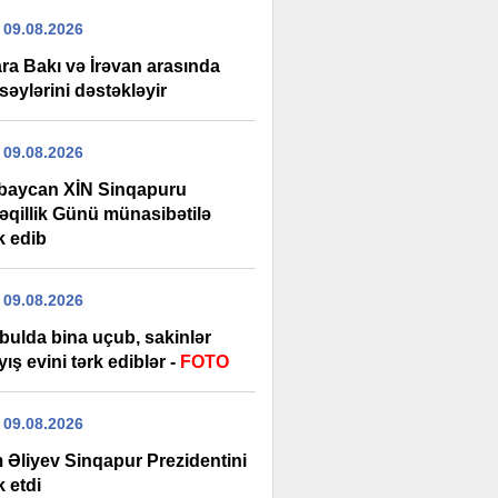
 09.08.2026
ra Bakı və İrəvan arasında
səylərini dəstəkləyir
 09.08.2026
baycan XİN Sinqapuru
əqillik Günü münasibətilə
k edib
 09.08.2026
bulda bina uçub, sakinlər
ış evini tərk ediblər -
FOTO
 09.08.2026
m Əliyev Sinqapur Prezidentini
k etdi