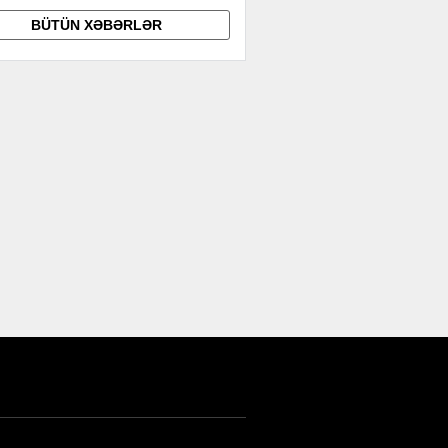
BÜTÜN XƏBƏRLƏR