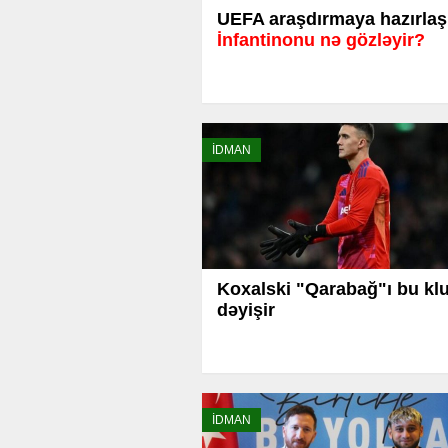
UEFA araşdırmaya hazırlaşı
İnfantinonu nə gözləyir?
İDMAN
Koxalski "Qarabağ"ı bu kl
dəyişir
İDMAN