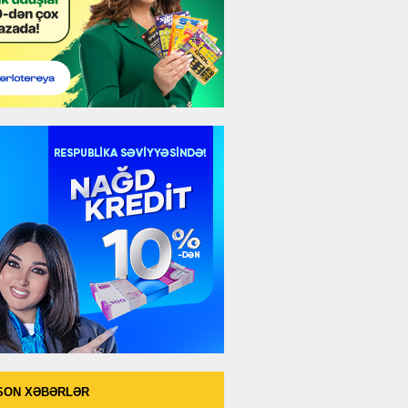
SON XƏBƏRLƏR