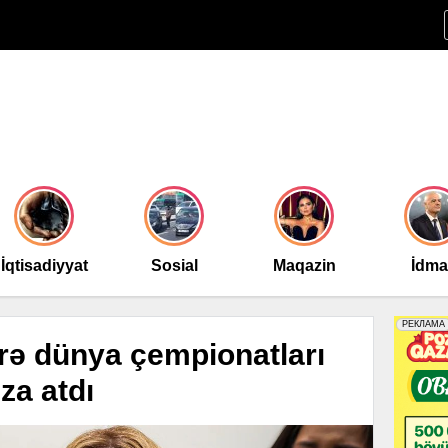
İqtisadiyyat
Sosial
Maqazin
İdm
zrə dünya çempionatları
mza atdı