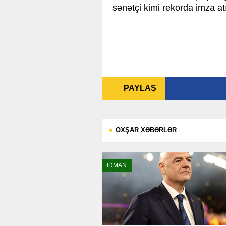
sənətçi kimi rekorda imza at
PAYLAŞ
OXŞAR XƏBƏRLƏR
İDMAN