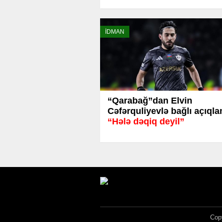
İDMAN
“Qarabağ”dan Elvin
Cəfərquliyevlə bağlı açıql
“Hələ dəqiq deyil”
Copy