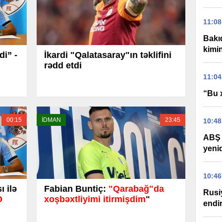
11:08
Bakıd
kimi
di” -
İkardi "Qalatasaray"ın təklifini
rədd etdi
11:04
“Bu 
00:15
İDMAN
23:45
10:48
ABŞ 
yeni
10:46
 ilə
Fabian Buntiç:
"Qarabağ"da
Rusi
O
xoşbəxtliyimi itirmişdim
"
endir