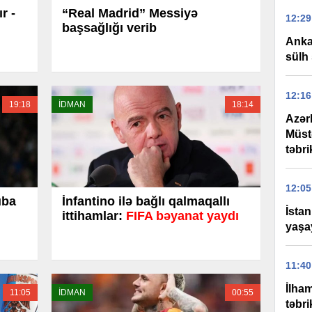
r -
“Real Madrid” Messiyə
12:29
başsağlığı verib
Anka
sülh 
12:16
19:18
İDMAN
18:14
Azər
Müst
təbri
12:05
uba
İnfantino ilə bağlı qalmaqallı
İstan
ittihamlar:
FIFA bəyanat yaydı
yaşay
11:40
İlha
11:05
İDMAN
00:55
təbri