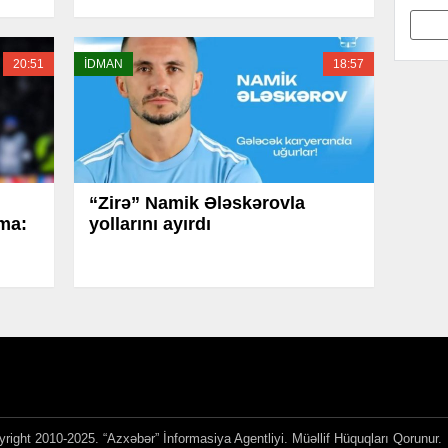
20:51
İDMAN
18:57
“Zirə” Namik Ələskərovla
ama:
yollarını ayırdı
right 2010-2025. “Azxəbər” İnformasiya Agentliyi. Müəllif Hüquqları Qorunur.