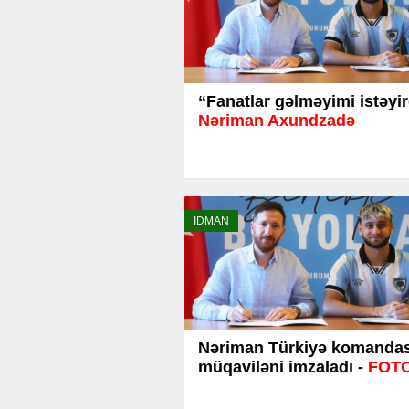
“Fanatlar gəlməyimi istəyir
Nəriman Axundzadə
İDMAN
Nəriman Türkiyə komandası
müqaviləni imzaladı -
FOT