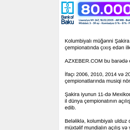
Kolumbiyalı müğənni Şakira 
çempionatında çıxış edən ilk
AZXEBER.COM bu barədə cha
İfaçı 2006, 2010, 2014 və 20
çempionatlarında musiqi nömr
Şakira iyunun 11-də Mexikod
il dünya çempionatının açılı
edib.
Beləliklə, kolumbiyalı ulduz
müxtəlif mundialın açılış və