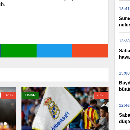
ıb.
13:41
Sumq
nəfər
13:28
Saba
hava
13:08
Bayd
bütü
14:05
İDMAN
20:23
12:46
Saba
düşə