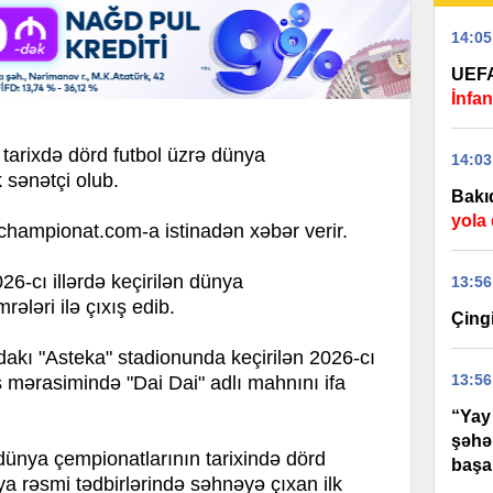
14:05
UEFA
İnfa
tarixdə dörd futbol üzrə dünya
14:03
 sənətçi olub.
Bakı
yola
mpionat.com-a istinadən xəbər verir.
26-cı illərdə keçirilən dünya
13:56
ələri ilə çıxış edib.
Çingi
akı "Asteka" stadionunda keçirilən 2026-cı
13:56
ş mərasimində "Dai Dai" adlı mahnını ifa
“Yay
şəhə
 dünya çempionatlarının tarixində dörd
başa
 ya rəsmi tədbirlərində səhnəyə çıxan ilk