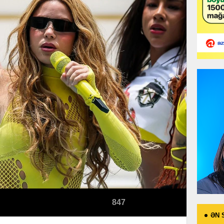
847
ƏN 