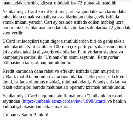
manatadək artırılıb, güzəşt müddəti isə 72 günədək uzadılıb.
Yenilənmiş UCard kredit kartı
müştərilərə gündəlik xərclərini daha
rahat idarə etmək və maliyyə vəsaitlərindən daha çevik istifadə
etmək imkanı yaradır. Cari ay ərzində istifadə edilən məbləğ üzrə
borcu faiz hesablanmadan ödəmək üçün kart sahiblərinə 72 günədək
vaxt verilir.
UCard istifadəçiləri üçün digər üstünlüklərdən biri də geniş taksit
imkanlarıdır. Kart sahibləri 100-dən çox partnyor şəbəkəsində indi
24 ayadək taksitlə alış-veriş edə bilərlər. Partnyorların siyahısı və
kampaniya şərtləri ilə "Unibank”ın rəsmi saytının "Partnyorlar”
bölməsində tanış olmaq mümkündür.
Kredit kartından daha rahat və effektiv istifadə üçün müştərilər
UBank mobil tətbiqindən yararlana bilərlər. Tətbiq vasitəsilə kredit
limiti, istifadə olunmuş məbləğ, minimal ödəniş, ödəniş tarixləri və
taksit ödənişləri barədə məlumatları operativ izləmək mümkündür.
Yenilənmiş UCard haqqında ətraflı məlumatı "Unibank”ın rəsmi
saytından (
https://unibank.az/az/cards/view/1998/ucard
) və bankın
xidmət şəbəkəsindən əldə etmək olar.
Unibank- Sənin Bankın!