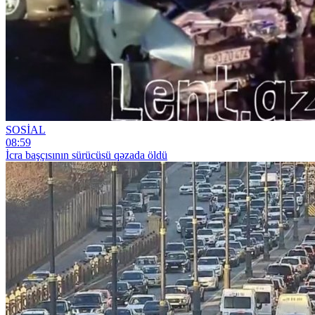
SOSİAL
08:59
İcra başçısının sürücüsü qəzada öldü