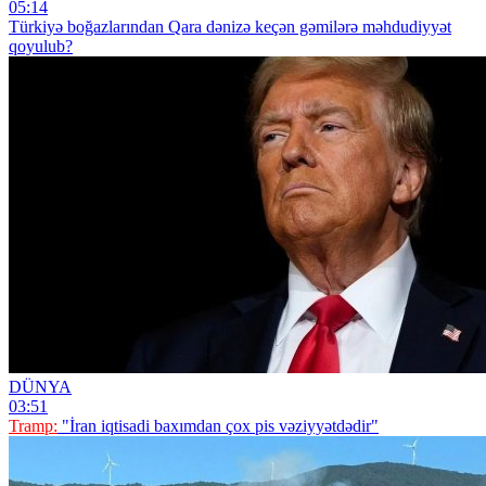
05:14
Türkiyə boğazlarından Qara dənizə keçən gəmilərə məhdudiyyət
qoyulub?
DÜNYA
03:51
Tramp:
"İran iqtisadi baxımdan çox pis vəziyyətdədir"