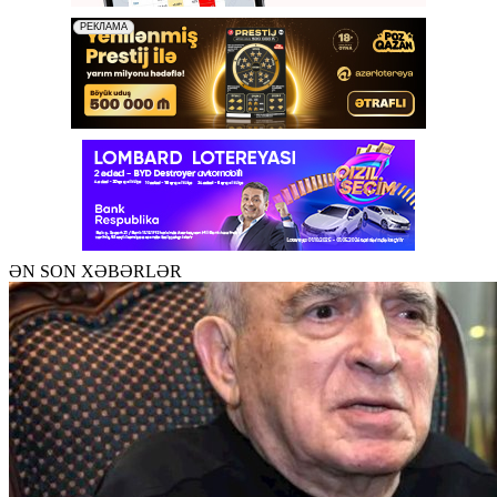
ƏN SON XƏBƏRLƏR