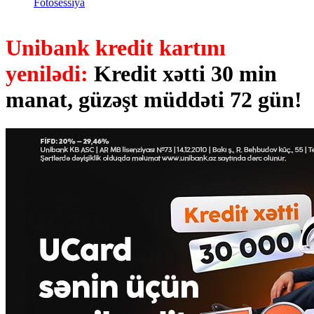
Fotosessiya
Unibank kredit kartını
yenilədi:
Kredit xətti 30 min
manat, güzəşt müddəti 72 gün!