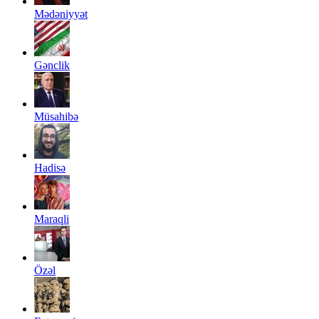
Mədəniyyət
Gənclik
Müsahibə
Hadisə
Maraqli
Özəl