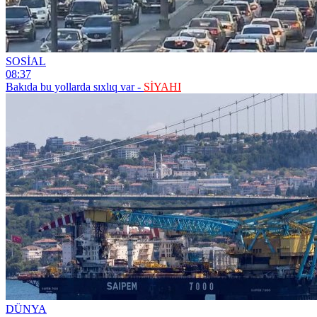
SOSİAL
08:37
Bakıda bu yollarda sıxlıq var -
SİYAHI
DÜNYA