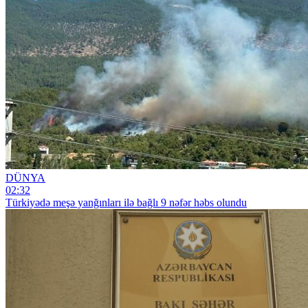
DÜNYA
02:32
Türkiyədə meşə yanğınları ilə bağlı 9 nəfər həbs olundu