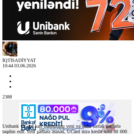
İQTİSADİYYAT
10:44 03.06.2026
2388
Unibank UCard
kart məhsulunu
yeni və daha sərfəli şərtlərlə
təqdim edir.
Yeni şərtlərə əsasən,
UCard
üzrə kredit xətti 30 000