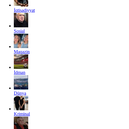
İqtisadiyyat
Sosial
Maqazin
İdman
Dünya
Kriminal