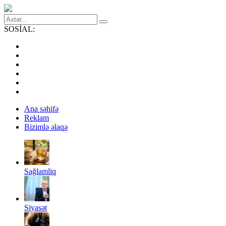
SOSİAL:
Ana səhifə
Reklam
Bizimlə əlaqə
Sağlamliq
Siyasət