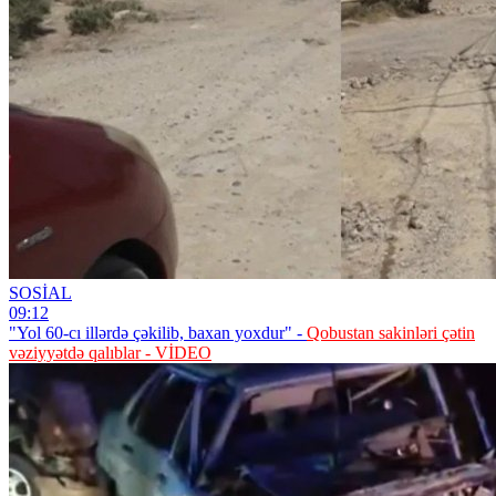
SOSİAL
09:12
"Yol 60-cı illərdə çəkilib, baxan yoxdur" -
Qobustan sakinləri çətin
vəziyyətdə qalıblar - VİDEO