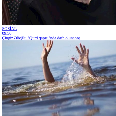
SOSİAL
09:56
Çingiz Əlioğlu "Qurd qapısı"nda dəfn olunacaq