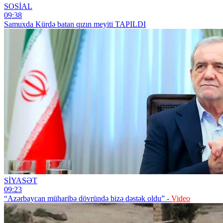
SOSİAL
09:38
Samuxda Kürdə batan qızın meyiti TAPILDI
SİYASƏT
09:23
“Azərbaycan müharibə dövründə bizə dəstək oldu” -
Video