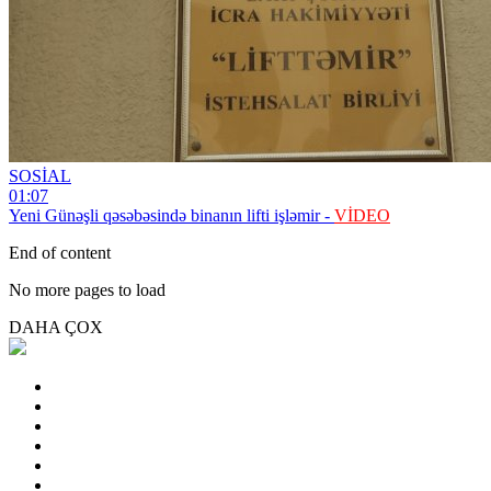
SOSİAL
01:07
Yeni Günəşli qəsəbəsində binanın lifti işləmir -
VİDEO
End of content
No more pages to load
DAHA ÇOX