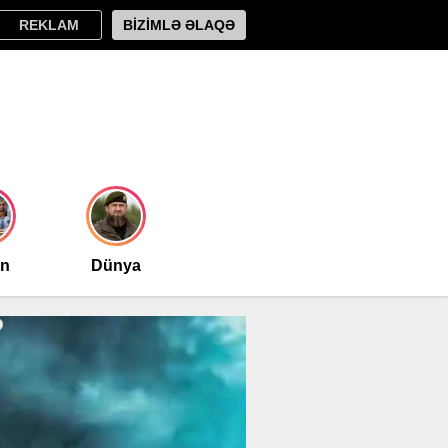
REKLAM
BİZİMLƏ ƏLAQƏ
an
Dünya