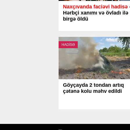
Naxçıvanda faciəvi hadisə
Hərbçi xanımı və övladı ilə
birgə öldü
HADİSƏ
Göyçayda 2 tondan artıq
çətənə kolu məhv edildi