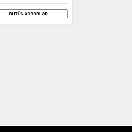
BÜTÜN XƏBƏRLƏR