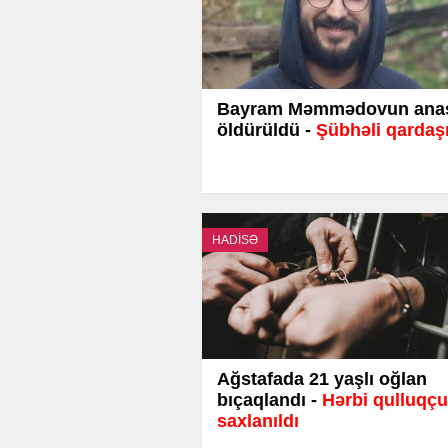
Bayram Məmmədovun ana
öldürüldü -
Şübhəli qardaşı
HADİSƏ
Ağstafada 21 yaşlı oğlan
bıçaqlandı -
Hərbi qulluqçu
saxlanıldı