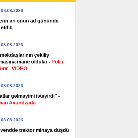
 08.08.2026
erin əri onun ad günündə
 etdib
 08.08.2026
məkdaşlarının çəkiliş
masına mane oldular -
Polis
ırır - VİDEO
 08.08.2026
tlar gəlməyimi istəyirdi” -
man Axundzadə
 08.08.2026
vənddə traktor minaya düşdü