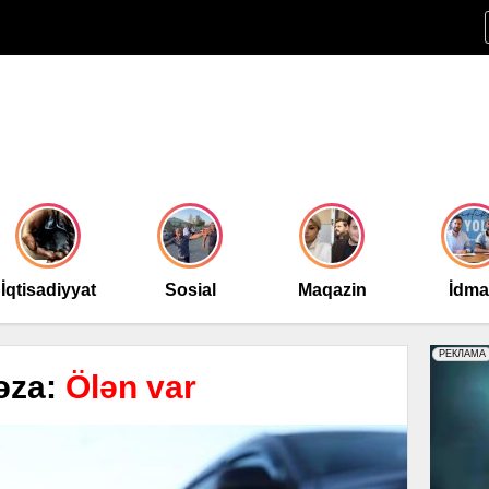
İqtisadiyyat
Sosial
Maqazin
İdm
əza:
Ölən var