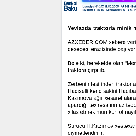
Yevlax
da traktorla minik 
AZXEBER.COM xəbəre verir k
qəsəbəsi ərazisində baş ver
Belə ki, hərəkətdə olan "Me
traktora çırpılıb.
Zərbənin təsirindən traktor 
Hacıselli kənd sakini Hacıb
Kazımova ağır xəsarət alara
apardığı təxirəsalınmaz təd
xilas etmək mümkün olmay
Sürücü H.Kazımov xəstəxanaya
qiymətləndirilir.