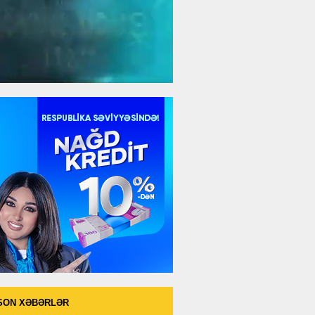
SON XƏBƏRLƏR