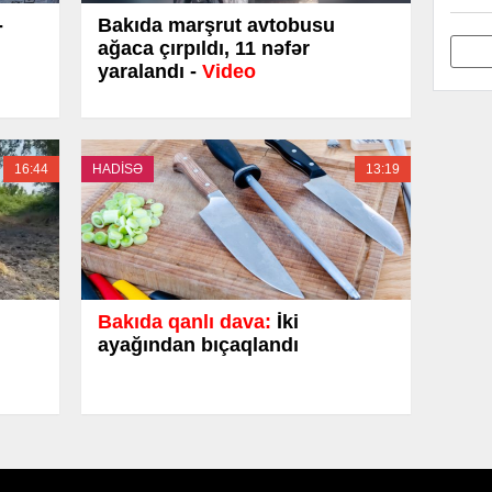
-
Bakıda marşrut avtobusu
ağaca çırpıldı, 11 nəfər
yaralandı -
Video
16:44
HADİSƏ
13:19
Bakıda qanlı dava:
İki
ayağından bıçaqlandı