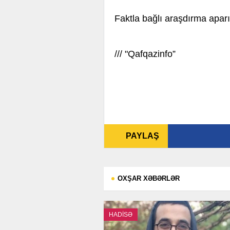
Faktla bağlı araşdırma aparıl
///
"Qafqazinfo”
PAYLAŞ
OXŞAR XƏBƏRLƏR
HADİSƏ