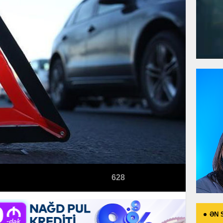
628
ƏN 