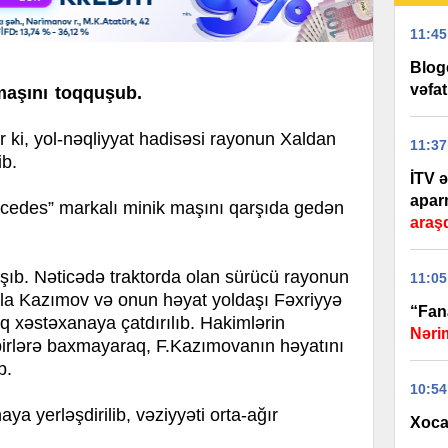
11:45
Blog
vəfat
maşını toqquşub.
i, yol-nəqliyyat hadisəsi rayonun Xaldan
11:37
ib.
İTV ə
apar
rcedes” markalı minik maşını qarşıda gedən
araşd
aşıb. Nəticədə traktorda olan sürücü rayonun
11:05
ala Kazımov və onun həyat yoldaşı Fəxriyyə
“Fana
q xəstəxanaya çatdırılıb. Hakimlərin
Nəri
birlərə baxmayaraq, F.Kazımovanın həyatını
ıb.
10:54
 yerləşdirilib, vəziyyəti orta-ağır
Xoca