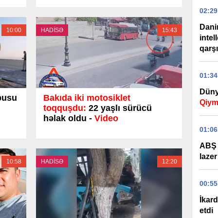
02:29
Dani
10:00
HADİSƏ
15:43
intel
qarş
01:34
Düny
busu
Bakıda iki motosiklet
Qiym
toqquşdu:
22 yaşlı sürücü
həlak oldu -
Video
01:06
ABŞ 
lazer
10:58
HADİSƏ
12:20
00:55
İkard
etdi