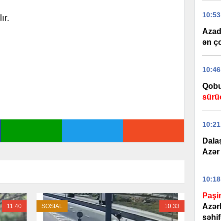
10:53
ır.
Azad 
ən ç
10:46
Qobu
sürü
10:21
Dala
Azər 
10:18
Paşi
Azər
11:40
SOSİAL
10:33
səhif