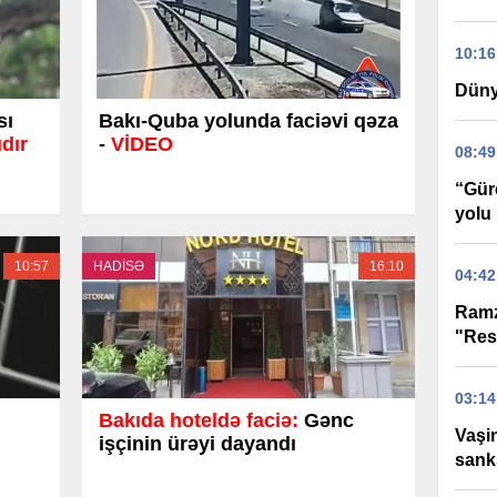
10:16
Düny
sı
Bakı-Quba yolunda faciəvi qəza
dır
-
VİDEO
08:49
“Gür
yolu 
10:57
HADİSƏ
16:10
04:42
Ramz
"Res
03:14
Bakıda hoteldə faciə:
Gənc
Vaşi
işçinin ürəyi dayandı
sank