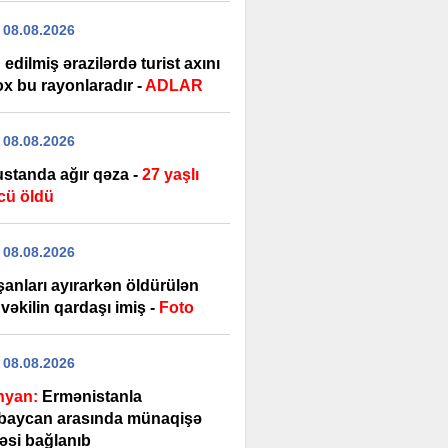
 08.08.2026
edilmiş ərazilərdə turist axını
ox bu rayonlaradır -
ADLAR
 08.08.2026
standa ağır qəza -
27 yaşlı
cü öldü
 08.08.2026
şanları ayırarkən öldürülən
vəkilin qardaşı imiş -
Foto
 08.08.2026
nyan:
Ermənistanla
baycan arasında münaqişə
əsi bağlanıb