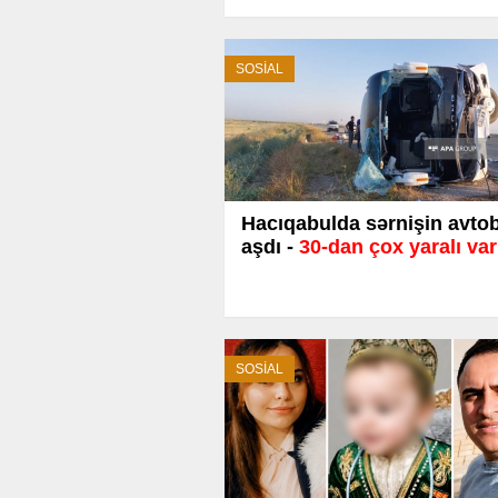
SOSİAL
Hacıqabulda sərnişin avto
aşdı -
30-dan çox yaralı var
SOSİAL