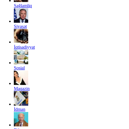
Sağlamliq
Siyasət
İqtisadiyyat
Sosial
Maqazin
İdman