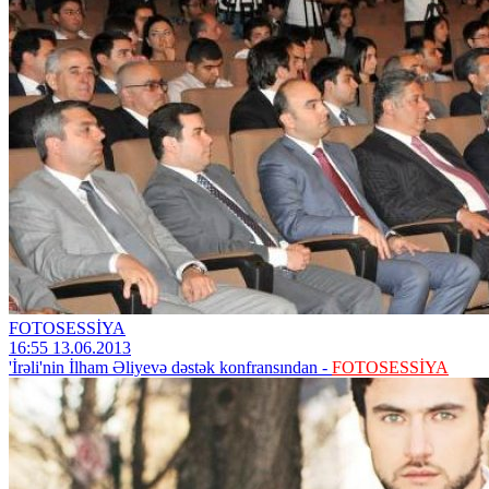
FOTOSESSİYA
16:55 13.06.2013
'İrəli'nin İlham Əliyevə dəstək konfransından -
FOTOSESSİYA