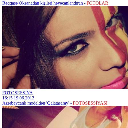
Rəqqasə Oksanadan kişiləri həyəcanlandıran -
FOTOLAR
FOTOSESSİYA
16:15 19.06.2013
Azərbaycanlı modeldən 'Qalatasaray' -
FOTOSESSİYASI