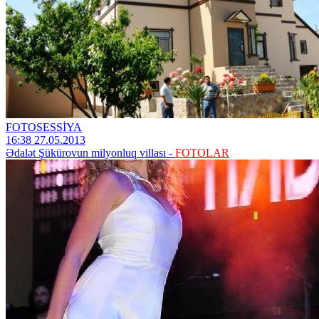
FOTOSESSİYA
16:38 27.05.2013
Ədalət Şükürovun milyonluq villası -
FOTOLAR