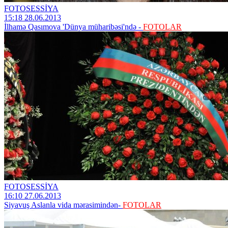
FOTOSESSİYA
15:18 28.06.2013
İlhamə Qasımova 'Dünya müharibəsi'ndə -
FOTOLAR
FOTOSESSİYA
16:10 27.06.2013
Siyavuş Aslanla vida mərasimindən-
FOTOLAR