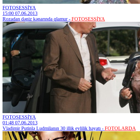
FOTOSESSİYA
15:00 07.06.2013
Rozadan dəniz kənarında qlamur -
FOTOSESSİYA
FOTOSESSİYA
01:48 07.06.2013
Vladimir Putinlə Ludmilanın 30 illik evlilik həyatı -
FOTOLARDA