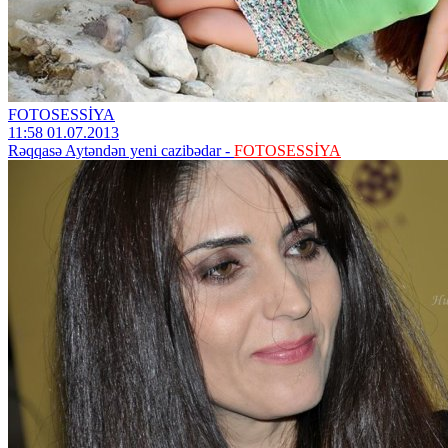
FOTOSESSİYA
11:58 01.07.2013
Rəqqasə Aytəndən yeni cazibədar -
FOTOSESSİYA