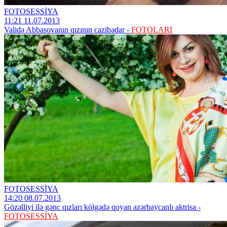
FOTOSESSİYA
11:21 11.07.2013
Validə Abbasovanın qızının cazibədar -
FOTOLARI
FOTOSESSİYA
14:20 08.07.2013
Gözəlliyi ilə gənc qızları kölgədə qoyan azərbaycanlı aktrisa -
FOTOSESSİYA