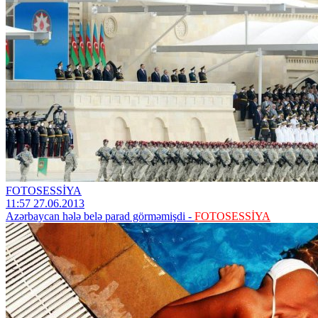
FOTOSESSİYA
11:57 27.06.2013
Azərbaycan hələ belə parad görməmişdi -
FOTOSESSİYA