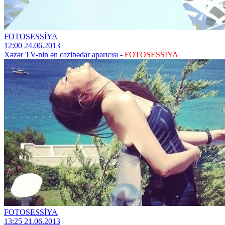
FOTOSESSİYA
12:00 24.06.2013
Xəzər TV-nin ən cazibədar aparıcısı -
FOTOSESSİYA
FOTOSESSİYA
13:25 21.06.2013