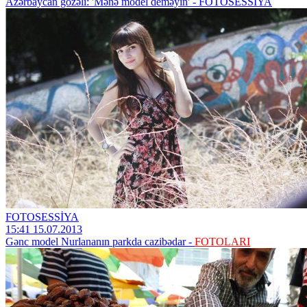
Azərbaycan gözəli: 'Mənə model deməyin' - FOTOSESSİYA
FOTOSESSİYA
15:41 15.07.2013
Gənc model Nurlananın parkda cazibədar -
FOTOLARI