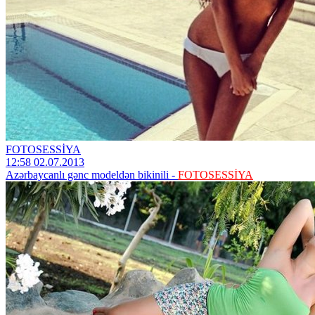
FOTOSESSİYA
12:58 02.07.2013
Azərbaycanlı gənc modeldən bikinili -
FOTOSESSİYA