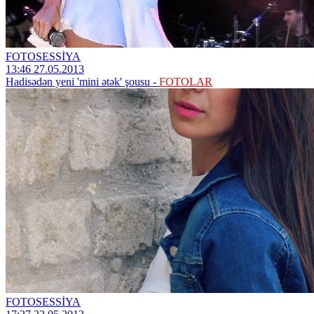
FOTOSESSİYA
13:46 27.05.2013
Hadisədən yeni 'mini ətək' şousu -
FOTOLAR
FOTOSESSİYA