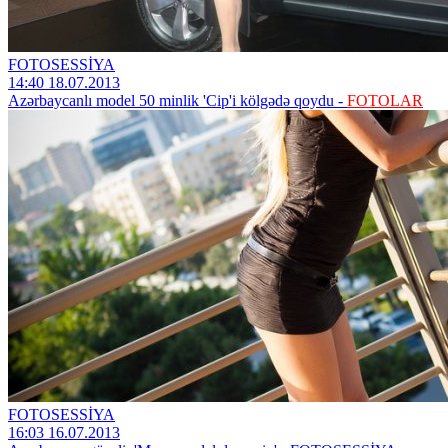
FOTOSESSİYA
14:40 18.07.2013
Azərbaycanlı model 50 minlik 'Cip'i kölgədə qoydu -
FOTOLAR
FOTOSESSİYA
16:03 16.07.2013