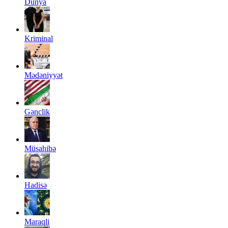
Dünya
Kriminal
Mədəniyyət
Gənclik
Müsahibə
Hadisə
Maraqli