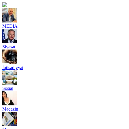
MEDİA
Siyasət
İqtisadiyyat
Sosial
Maqazin