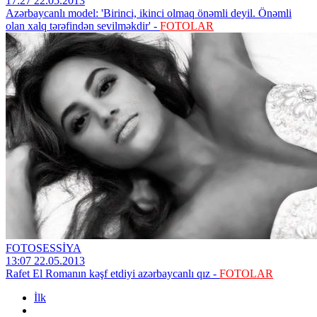
17:27 22.05.2013
Azərbaycanlı model: 'Birinci, ikinci olmaq önəmli deyil. Önəmli
olan xalq tərəfindən sevilməkdir' -
FOTOLAR
FOTOSESSİYA
13:07 22.05.2013
Rafet El Romanın kəşf etdiyi azərbaycanlı qız -
FOTOLAR
İlk