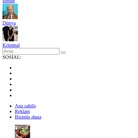
İdman
Dünya
Kriminal
SOSİAL:
Ana səhifə
Reklam
Bizimlə əlaqə