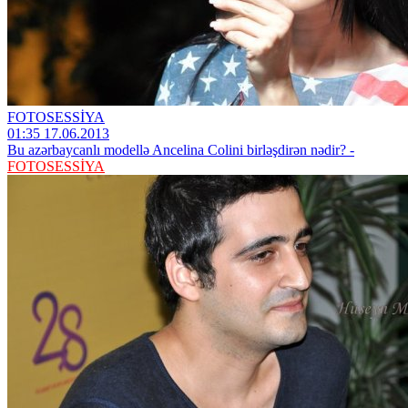
FOTOSESSİYA
01:35 17.06.2013
Bu azərbaycanlı modellə Ancelina Colini birləşdirən nədir? -
FOTOSESSİYA