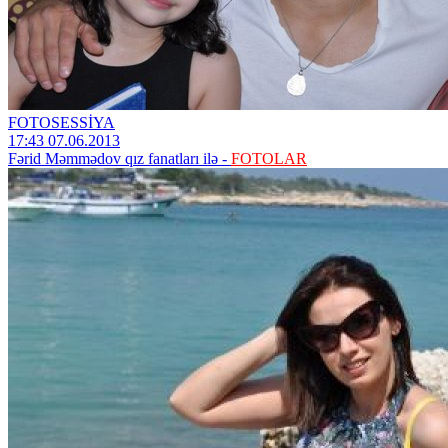
FOTOSESSİYA
17:43 07.06.2013
Fərid Məmmədov qız fanatları ilə -
FOTOLAR