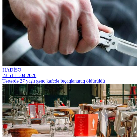
HADİSƏ
23:51 11.04.2026
Tərtərdə 27 yaşlı gənc kafedə bıçaqlanaraq öldürüldü