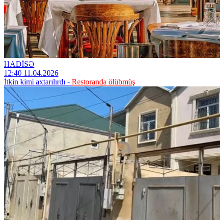
HADİSƏ
12:40 11.04.2026
İtkin kimi axtarılırdı -
Restoranda ölübmüş