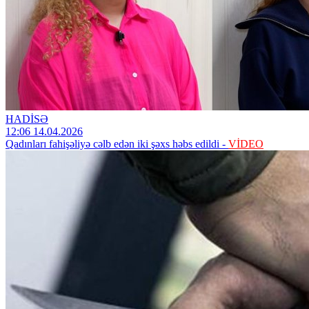
HADİSƏ
12:06 14.04.2026
Qadınları fahişəliyə cəlb edən iki şəxs həbs edildi -
VİDEO