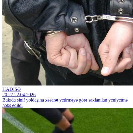
HADİSƏ
20:27 22.04.2026
Bakıda sinif yoldaşına xəsarət yetirməyə görə saxlanılan yeniyetmə
həbs edildi