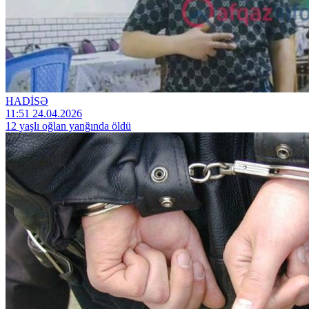
HADİSƏ
11:51 24.04.2026
12 yaşlı oğlan yanğında öldü