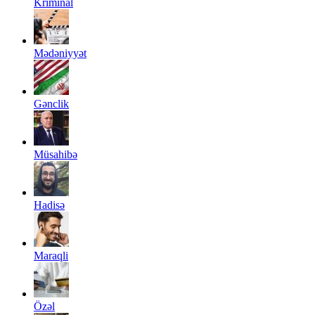
Kriminal
Mədəniyyət
Gənclik
Müsahibə
Hadisə
Maraqli
Özəl