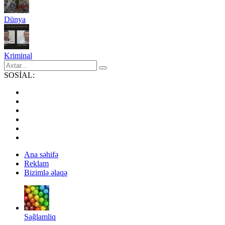
Dünya
Kriminal
SOSİAL:
Ana səhifə
Reklam
Bizimlə əlaqə
Sağlamliq