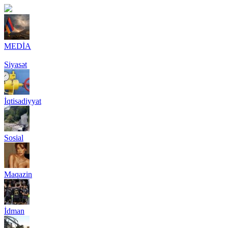
MEDİA
Siyasət
İqtisadiyyat
Sosial
Maqazin
İdman