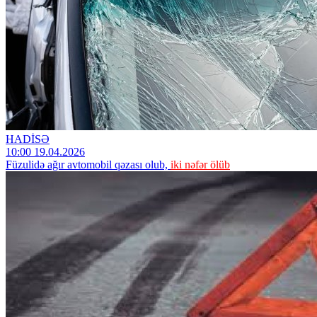
HADİSƏ
10:00 19.04.2026
Füzulidə ağır avtomobil qəzası olub,
iki nəfər ölüb