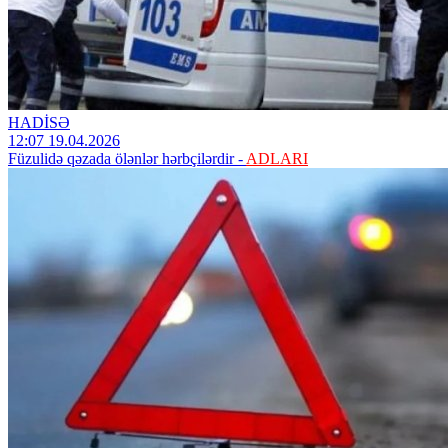
HADİSƏ
12:07 19.04.2026
Füzulidə qəzada ölənlər hərbçilərdir -
ADLARI