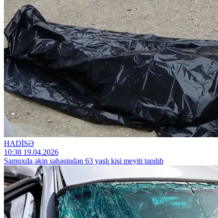
HADİSƏ
10:38 19.04.2026
Samuxda əkin sahəsindən 63 yaşlı kişi meyiti tapılıb