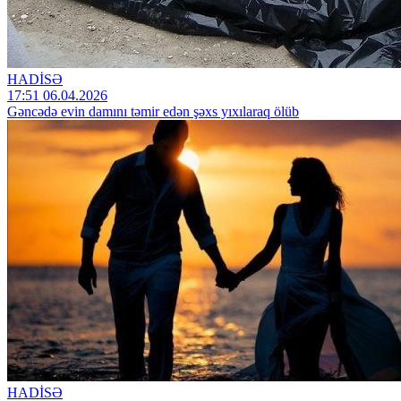
HADİSƏ
17:51 06.04.2026
Gəncədə evin damını təmir edən şəxs yıxılaraq ölüb
HADİSƏ