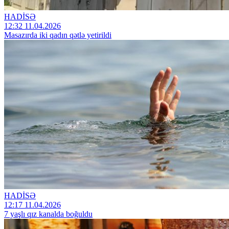
HADİSƏ
12:32 11.04.2026
Masazırda iki qadın qətlə yetirildi
HADİSƏ
12:17 11.04.2026
7 yaşlı qız kanalda boğuldu