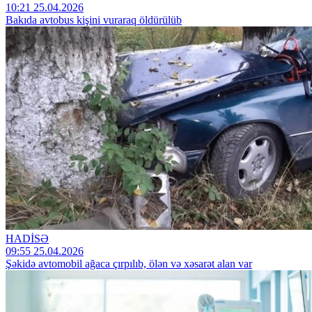
10:21 25.04.2026
Bakıda avtobus kişini vuraraq öldürülüb
HADİSƏ
09:55 25.04.2026
Şəkidə avtomobil ağaca çırpılıb, ölən və xəsarət alan var