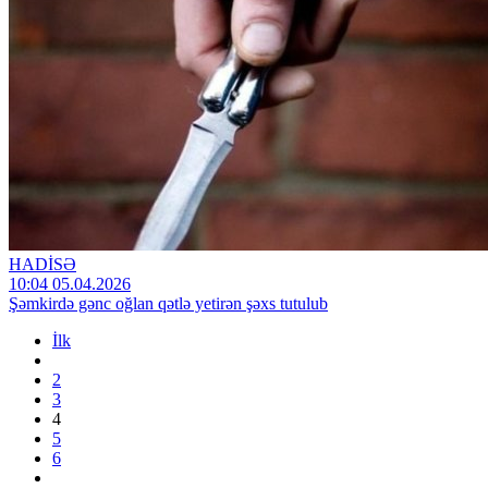
HADİSƏ
10:04 05.04.2026
Şəmkirdə gənc oğlan qətlə yetirən şəxs tutulub
İlk
2
3
4
5
6