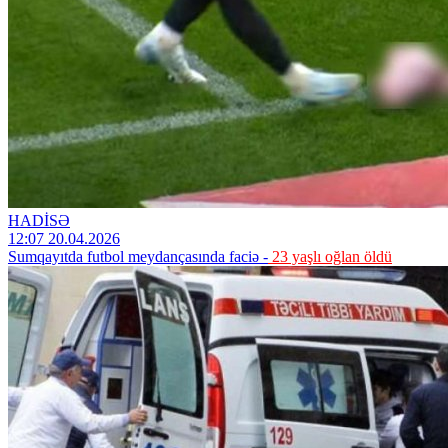
HADİSƏ
12:07 20.04.2026
Sumqayıtda futbol meydançasında faciə -
23 yaşlı oğlan öldü