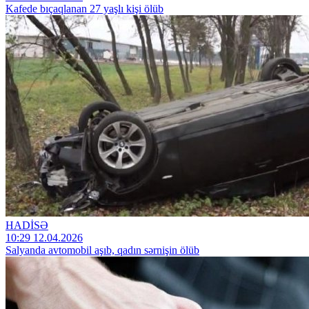
Kafede bıçaqlanan 27 yaşlı kişi ölüb
HADİSƏ
10:29 12.04.2026
Salyanda avtomobil aşıb, qadın sərnişin ölüb