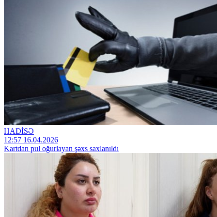
HADİSƏ
12:57 16.04.2026
Kartdan pul oğurlayan şəxs saxlanıldı