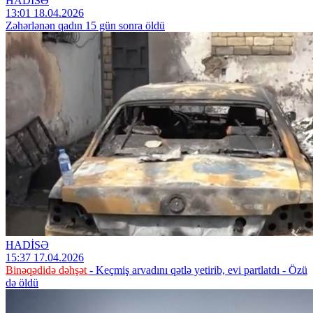
HADİSƏ
13:01 18.04.2026
Zəhərlənən qadın 15 gün sonra öldü
HADİSƏ
15:37 17.04.2026
Binəqədidə dəhşət
- Keçmiş arvadını qətlə yetirib, evi partlatdı - Özü
də öldü