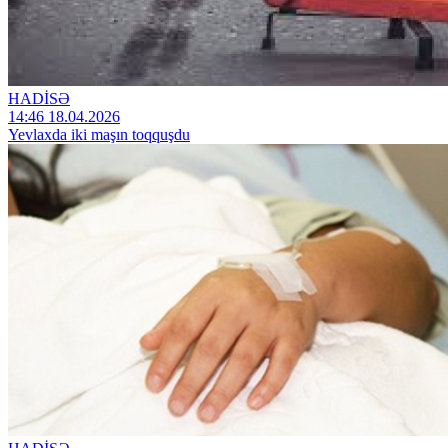
HADİSƏ
14:46 18.04.2026
Yevlaxda iki maşın toqquşdu