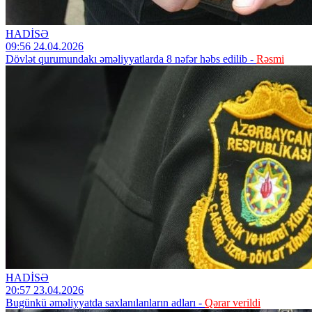
HADİSƏ
09:56 24.04.2026
Dövlət qurumundakı əməliyyatlarda 8 nəfər həbs edilib -
Rəsmi
HADİSƏ
20:57 23.04.2026
Bugünkü əməliyyatda saxlanılanların adları -
Qərar verildi