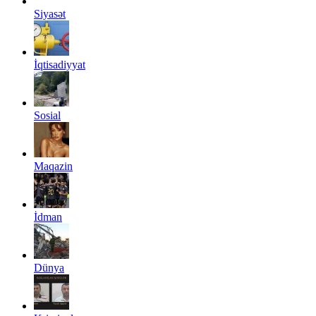
Siyasət
İqtisadiyyat
Sosial
Maqazin
İdman
Dünya