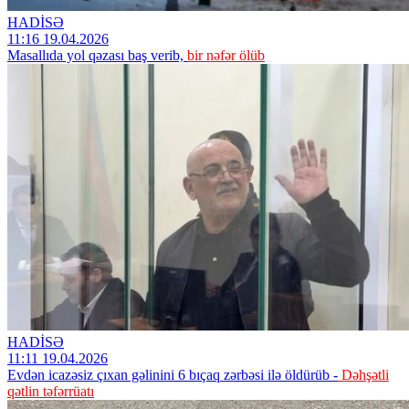
HADİSƏ
11:16 19.04.2026
Masallıda yol qəzası baş verib,
bir nəfər ölüb
HADİSƏ
11:11 19.04.2026
Evdən icazəsiz çıxan gəlinini 6 bıçaq zərbəsi ilə öldürüb -
Dəhşətli
qətlin təfərrüatı