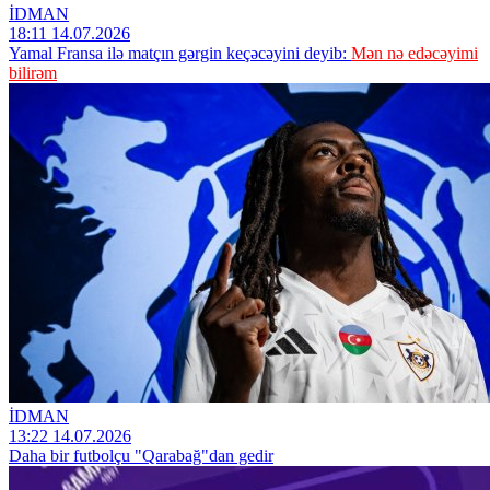
İDMAN
18:11 14.07.2026
Yamal Fransa ilə matçın gərgin keçəcəyini deyib:
Mən nə edəcəyimi
bilirəm
İDMAN
13:22 14.07.2026
Daha bir futbolçu "Qarabağ"dan gedir