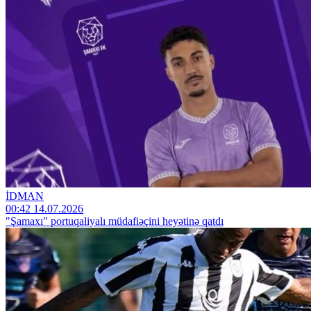
İDMAN
00:42 14.07.2026
"Şamaxı" portuqaliyalı müdafiəçini heyətinə qatdı