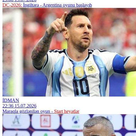
DÇ-2026:
İngiltərə - Argentina oyunu başlayıb
İDMAN
22:36 15.07.2026
Maraqla gözlənilən oyun -
Start heyətlər