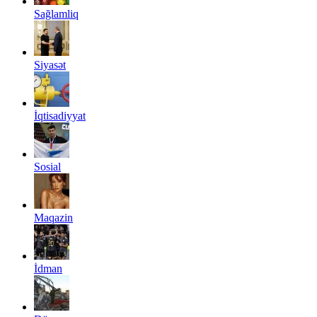
Sağlamliq
Siyasət
İqtisadiyyat
Sosial
Maqazin
İdman