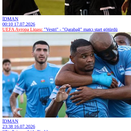
İDMAN
00:10 17.07.2026
UEFA Avropa Liqası:
"Vestri" - "Qarabağ" matçı start götürdü
İDMAN
23:38 16.07.2026