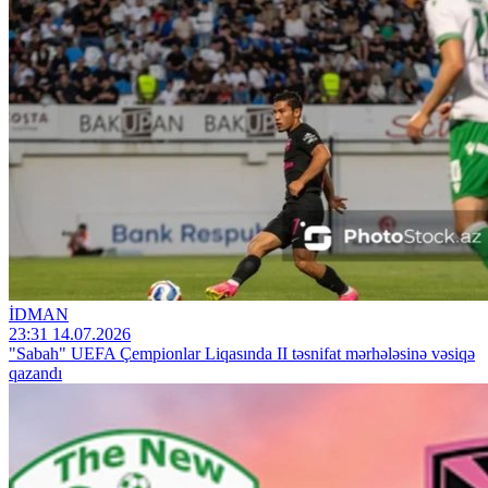
İDMAN
23:31 14.07.2026
"Sabah" UEFA Çempionlar Liqasında II təsnifat mərhələsinə vəsiqə
qazandı