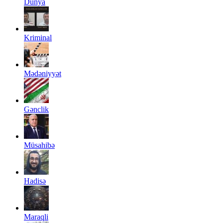
Dünya
Kriminal
Mədəniyyət
Gənclik
Müsahibə
Hadisə
Maraqli