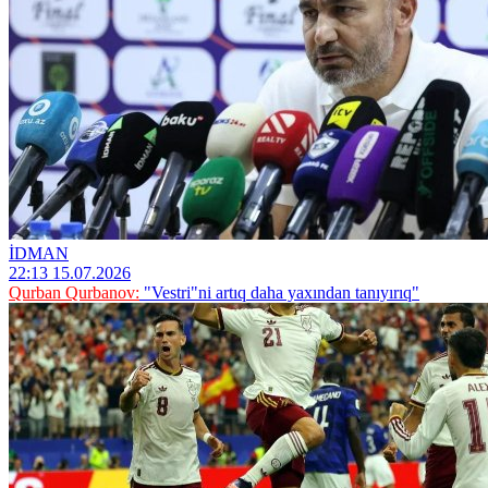
İDMAN
22:13 15.07.2026
Qurban Qurbanov:
"Vestri"ni artıq daha yaxından tanıyırıq"