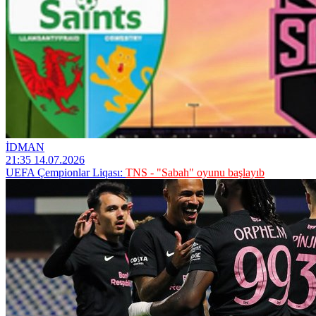
İDMAN
21:35 14.07.2026
UEFA Çempionlar Liqası:
TNS - "Sabah" oyunu başlayıb