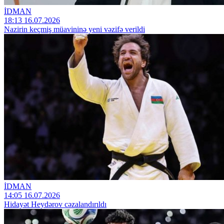
İDMAN
18:13 16.07.2026
Nazirin keçmiş müavininə yeni vəzifə verildi
İDMAN
14:05 16.07.2026
Hidayət Heydərov cəzalandırıldı