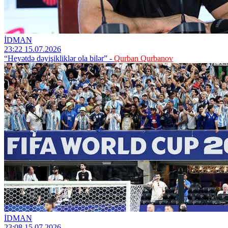
İDMAN
23:22 15.07.2026
“Heyətdə dəyişikliklər ola bilər” -
Qurban Qurbanov
İDMAN
23:08 15.07.2026