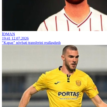
İDMAN
19:41 12.07.2026
"Kəpəz" növbəti transferini reallaşdırdı