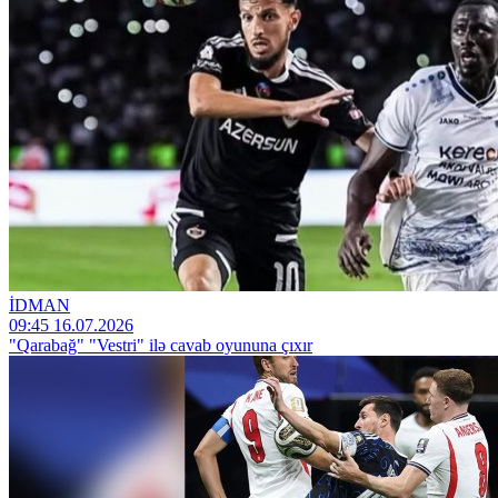
İDMAN
09:45 16.07.2026
"Qarabağ" "Vestri" ilə cavab oyununa çıxır