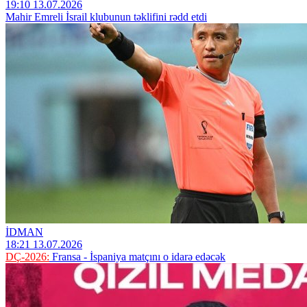
19:10 13.07.2026
Mahir Emreli İsrail klubunun təklifini rədd etdi
İDMAN
18:21 13.07.2026
DÇ-2026:
Fransa - İspaniya matçını o idarə edəcək