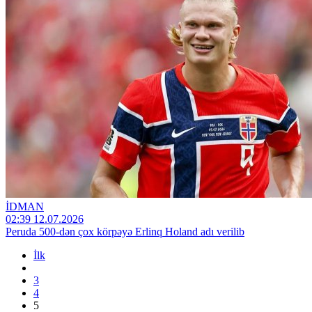
İDMAN
02:39 12.07.2026
Peruda 500-dən çox körpəyə Erlinq Holand adı verilib
İlk
3
4
5