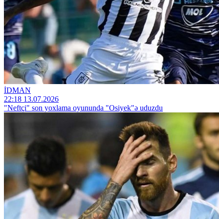
İDMAN
22:18 13.07.2026
"Neftçi" son yoxlama oyununda "Osiyek"ə uduzdu