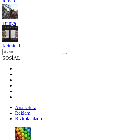
İdman
Dünya
Kriminal
SOSİAL:
Ana səhifə
Reklam
Bizimlə əlaqə