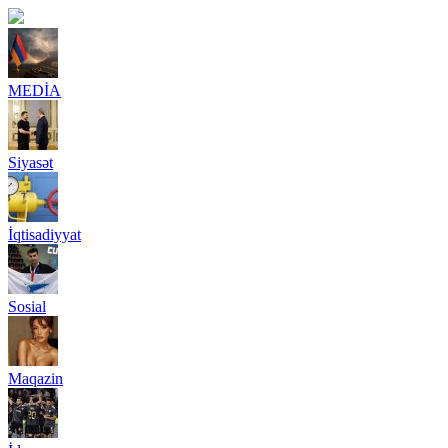
MEDİA
Siyasət
İqtisadiyyat
Sosial
Maqazin