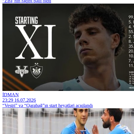
“Zirə”nin rəqibi bəlli oldu
İDMAN
23:29 16.07.2026
“Vestri” və “Qarabağ”ın start heyətləri açıqlandı