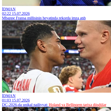
İDMAN
02:22 15.07.2026
Mbappe Fransa millisinin heyətində rekorda imza atıb
İDMAN
01:03 15.07.2026
DÇ-2026-da unikal nailiyyət:
Holand və Bellinqem tarixə düşdülər