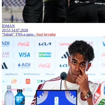
İDMAN
20:53 14.07.2026
“Sabah” TNS-ə qarşı -
Start heyətlər