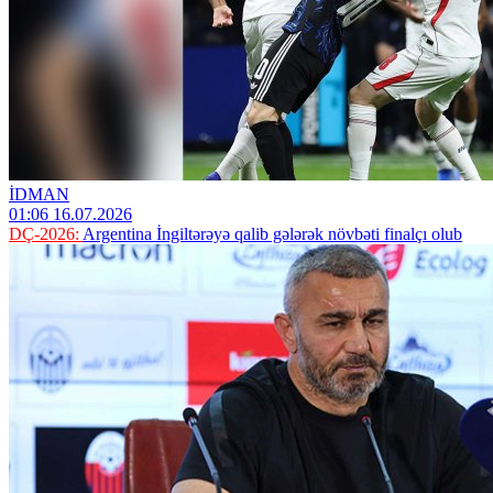
İDMAN
01:06 16.07.2026
DÇ-2026:
Argentina İngiltərəyə qalib gələrək növbəti finalçı olub