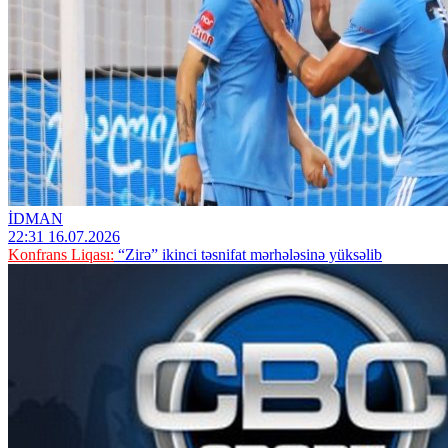
İDMAN
22:31 16.07.2026
Konfrans Liqası:
“Zirə” ikinci təsnifat mərhələsinə yüksəlib