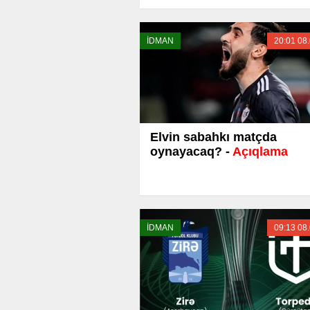
İDMAN
20:01 08
Elvin sabahkı matçda
oynayacaq? -
Açıqlama
İDMAN
09:13 08