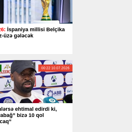
6:
İspaniya millisi Belçika
üz-üzə gələcək
00:22 10.07.2026
lərsə ehtimal edirdi ki,
abağ” bizə 10 qol
caq”