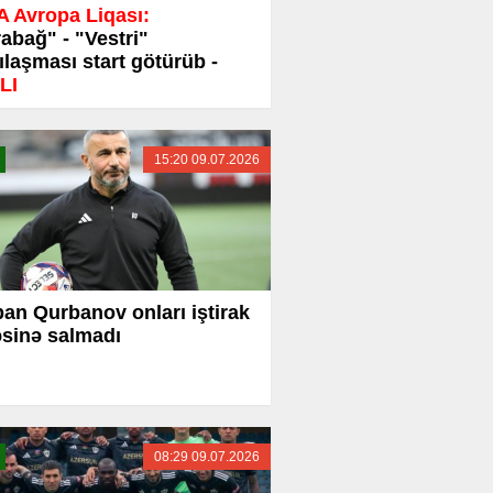
 Avropa Liqası:
abağ" - "Vestri"
ılaşması start götürüb -
LI
15:20 09.07.2026
an Qurbanov onları iştirak
əsinə salmadı
08:29 09.07.2026