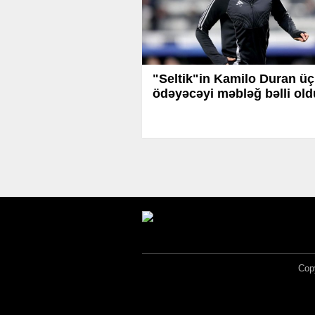
"Seltik"in Kamilo Duran ü
ödəyəcəyi məbləğ bəlli old
Copy