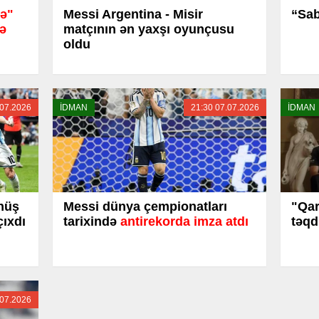
rə"
Messi Argentina - Misir
“Sab
zə
matçının ən yaxşı oyunçusu
oldu
.07.2026
İDMAN
21:30 07.07.2026
İDMAN
nüş
Messi dünya çempionatları
"Qar
çıxdı
tarixində
antirekorda imza atdı
təqd
.07.2026