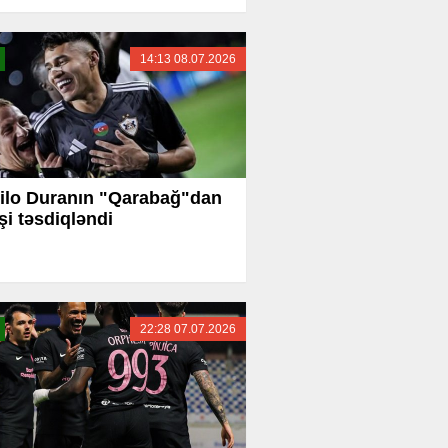
14:13 08.07.2026
lo Duranın "Qarabağ"dan
şi təsdiqləndi
22:28 07.07.2026