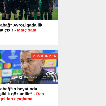
abağ" AvroLiqada ilk
a çıxır -
Matç saatı
20:27 08.07.2026
abağ"ın heyətində
şiklik gözlənilir? -
Baş
qçidən açıqlama