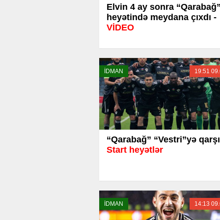
Elvin 4 ay sonra “Qarabağ
heyətində meydana çıxdı -
VİDEO
İDMAN
19:51 09
“Qarabağ” “Vestri”yə qarşı
Start heyətlər
İDMAN
14:13 09