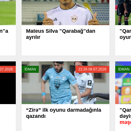
an"a
Mateus Silva "Qarabağ"dan
"Qar
ayrılır
oyun
.07.2026
İDMAN
22:26 08.07.2026
İDMAN
“Zirə” ilk oyunu darmadağınla
"Qar
qazandı
dəyi
məş