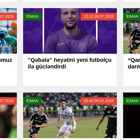
.07.2026
İDMAN
22:22 09.07.2026
İDMAN
çumuz
"Qəbələ" heyətini yeni futbolçu
“Qa
ilə gücləndirdi
darm
.07.2026
İDMAN
20:40 09.07.2026
İDMAN