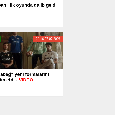
ah” ilk oyunda qalib gəldi
21:16 07.07.2026
abağ" yeni formalarını
im etdi -
VİDEO