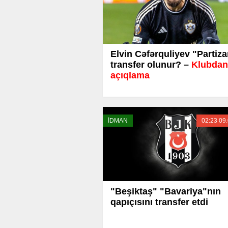
Elvin Cəfərquliyev "Partiz
transfer olunur? –
Klubdan
açıqlama
İDMAN
02:23 09
"Beşiktaş" "Bavariya"nın
qapıçısını transfer etdi