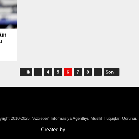
çün
u
İlk
4
5
6
7
8
Son
right 2010-2025. “Azxəbər” İnformasiya Agentliyi. Müəllif Hüquqları Qorunur.
Created by