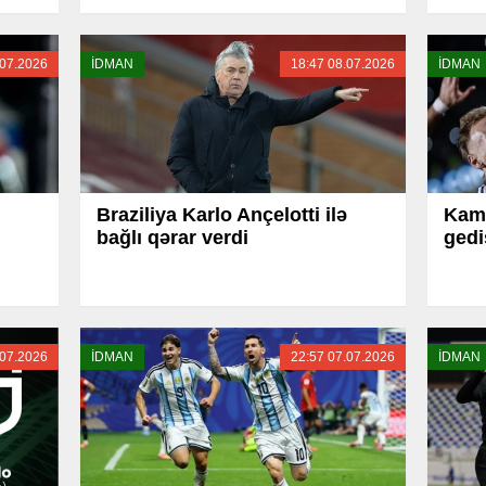
.07.2026
İDMAN
18:47 08.07.2026
İDMAN
Braziliya Karlo Ançelotti ilə
Kami
bağlı qərar verdi
gedi
.07.2026
İDMAN
22:57 07.07.2026
İDMAN