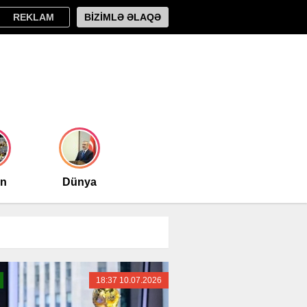
REKLAM
BİZİMLƏ ƏLAQƏ
an
Dünya
18:37 10.07.2026