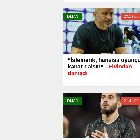
İDMAN
23:18 09
“İstəmərik, hansısa oyun
kənar qalsın” -
Elvindən
danışdı
İDMAN
21:41 09