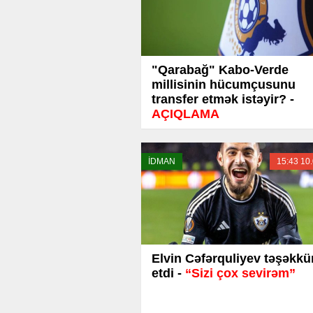
"Qarabağ" Kabo-Verde
millisinin hücumçusunu
transfer etmək istəyir? -
AÇIQLAMA
İDMAN
15:43 10
Elvin Cəfərquliyev təşəkkü
etdi -
“Sizi çox sevirəm”