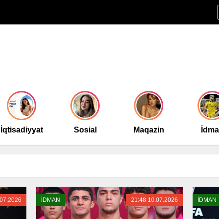
İqtisadiyyat
Sosial
Maqazin
İdm
.07.2026
İDMAN
21:48 10.07.2026
İDMAN