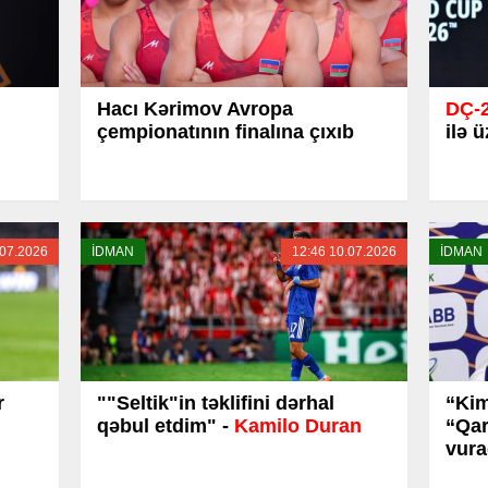
Hacı Kərimov Avropa
DÇ-2
çempionatının finalına çıxıb
ilə 
.07.2026
İDMAN
12:46 10.07.2026
İDMAN
r
""Seltik"in təklifini dərhal
“Kim
qəbul etdim" -
Kamilo Duran
“Qar
vura