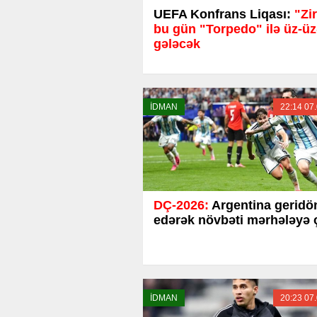
UEFA Konfrans Liqası:
"Zi
bu gün "Torpedo" ilə üz-ü
gələcək
İDMAN
22:14 07
DÇ-2026:
Argentina geridö
edərək növbəti mərhələyə 
İDMAN
20:23 07