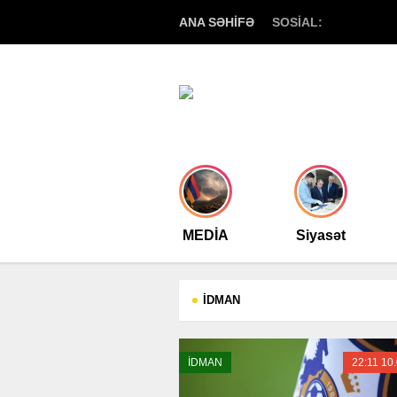
ANA SƏHİFƏ
SOSİAL:
MEDİA
Siyasət
İDMAN
İDMAN
22:11 10