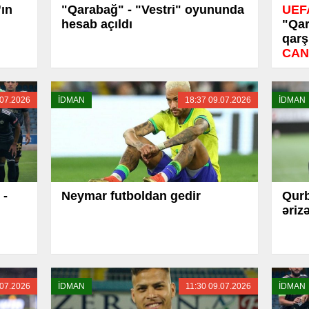
”ın
"Qarabağ" - "Vestri" oyununda
UEFA
hesab açıldı
"Qar
qarş
CAN
.07.2026
İDMAN
18:37 09.07.2026
İDMAN
 -
Neymar futboldan gedir
Qurb
əriz
.07.2026
İDMAN
11:30 09.07.2026
İDMAN