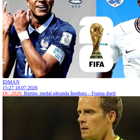
İDMAN
15:27 18.07.2026
DÇ-2026
: Bürünc medal uğrunda İngiltərə – Fransa dueli