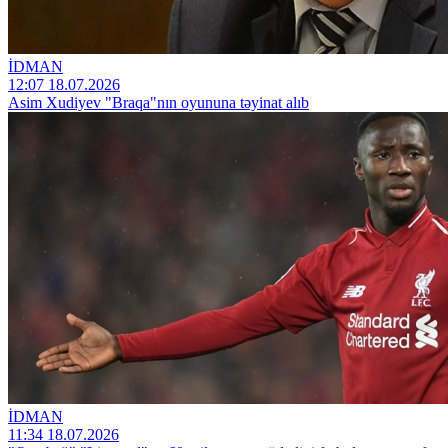
İDMAN
12:07 18.07.2026
Asim Xudiyev "Braqa"nın oyununa təyinat alıb
İDMAN
11:34 18.07.2026