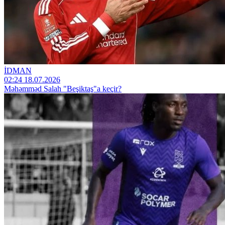
İDMAN
02:24 18.07.2026
Məhəmməd Salah "Beşiktaş"a keçir?