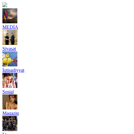
MEDİA
Siyasət
İqtisadiyyat
Sosial
Maqazin