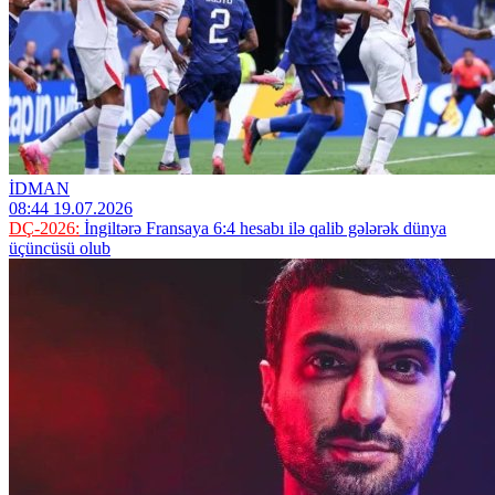
İDMAN
08:44 19.07.2026
DÇ-2026:
İngiltərə Fransaya 6:4 hesabı ilə qalib gələrək dünya
üçüncüsü olub