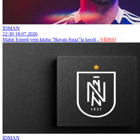
İDMAN
22:30 18.07.2026
Mahir Emreli yeni kluba "Bayatı-Şiraz"la keçdi -
VİDEO
İDMAN