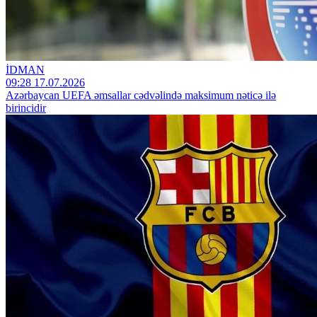
İDMAN
09:28 17.07.2026
Azərbaycan UEFA əmsallar cədvəlində maksimum nəticə ilə
birincidir