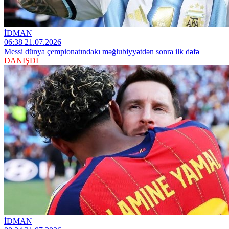
İDMAN
06:38 21.07.2026
Messi dünya çempionatındakı məğlubiyyətdən sonra ilk dəfə
DANIŞDI
İDMAN