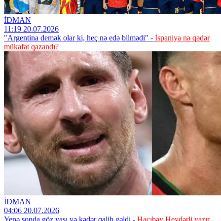
İDMAN
11:19 20.07.2026
"Argentina demək olar ki, heç nə edə bilmədi" -
İspaniya nə qədər
mükafat qazandı?
İDMAN
04:06 20.07.2026
Yenə sonda göz yaşı və kədər qalib gəldi -
Hacıbəy Heydərli yazır