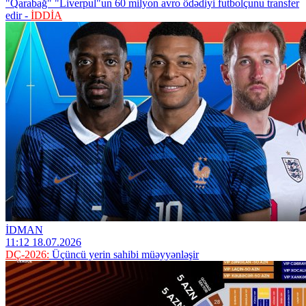
"Qarabağ" "Liverpul"un 60 milyon avro ödədiyi futbolçunu transfer
edir -
İDDİA
İDMAN
11:12 18.07.2026
DÇ-2026:
Üçüncü yerin sahibi müəyyənləşir