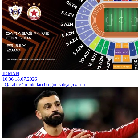
İDMAN
10:36 18.07.2026
"Qarabağ"ın biletləri bu gün satışa çıxarılır