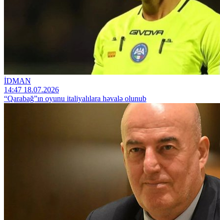
İDMAN
14:47 18.07.2026
“Qarabağ”ın oyunu italiyalılara həvalə olunub