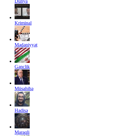
Dünya
Kriminal
Mədəniyyət
Gənclik
Müsahibə
Hadisə
Maraqli