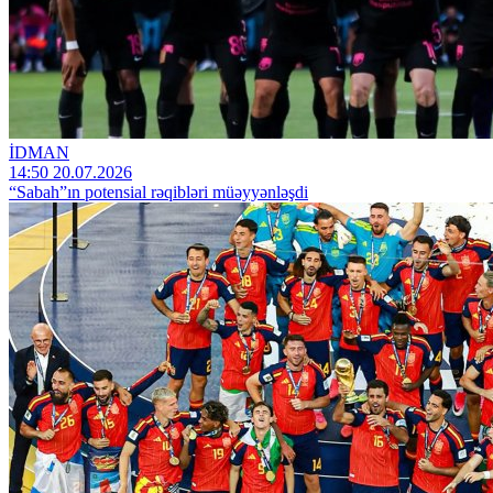
İDMAN
14:50 20.07.2026
“Sabah”ın potensial rəqibləri müəyyənləşdi