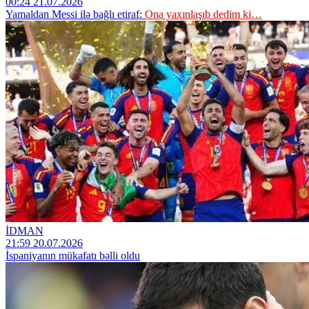
00:24 21.07.2026
Yamaldan Messi ilə bağlı etiraf:
Ona yaxınlaşıb dedim ki…
İDMAN
21:59 20.07.2026
İspaniyanın mükafatı bəlli oldu