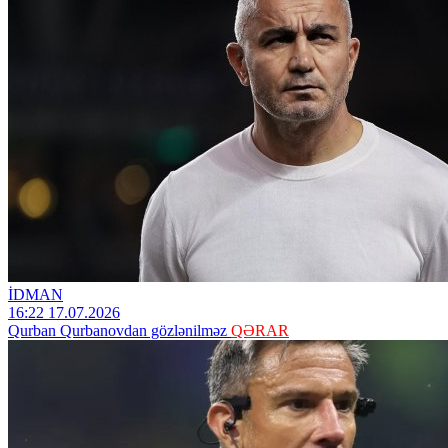
İDMAN
16:22 17.07.2026
Qurban Qurbanovdan gözlənilməz
QƏRAR