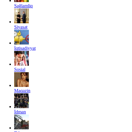
Sağlamliq
Siyasət
İqtisadiyyat
Sosial
Maqazin
İdman