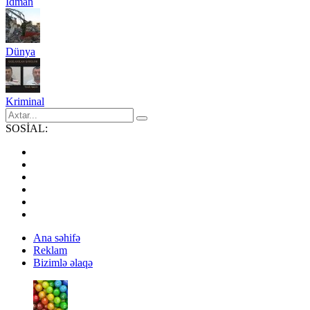
İdman
Dünya
Kriminal
SOSİAL:
Ana səhifə
Reklam
Bizimlə əlaqə