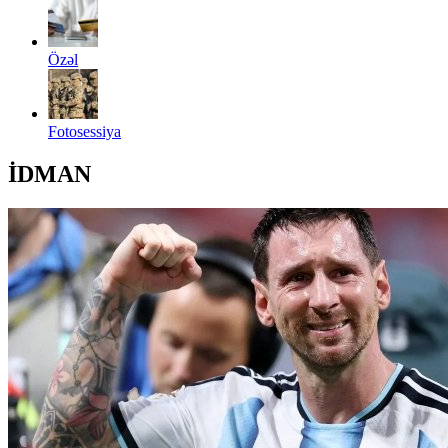
Özəl
Fotosessiya
İDMAN