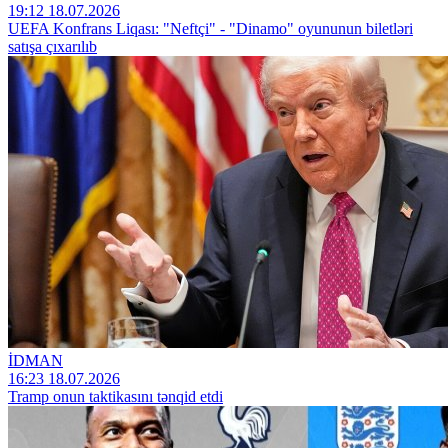
19:12 18.07.2026
UEFA Konfrans Liqası: "Neftçi" - "Dinamo" oyununun biletləri
satışa çıxarılıb
İDMAN
16:23 18.07.2026
Tramp onun taktikasını tənqid etdi