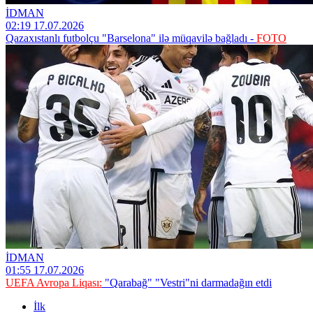
İDMAN
02:19 17.07.2026
Qazaxıstanlı futbolçu "Barselona" ilə müqavilə bağladı -
FOTO
İDMAN
01:55 17.07.2026
UEFA Avropa Liqası:
"Qarabağ" "Vestri"ni darmadağın etdi
İlk