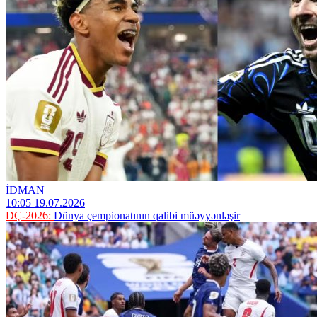
İDMAN
10:05 19.07.2026
DÇ-2026:
Dünya çempionatının qalibi müəyyənləşir