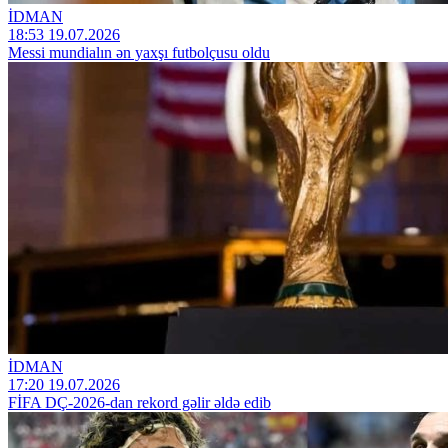
İDMAN
18:53 19.07.2026
Messi mundialın ən yaxşı futbolçusu oldu
İDMAN
17:20 19.07.2026
FİFA DÇ-2026-dan rekord gəlir əldə edib