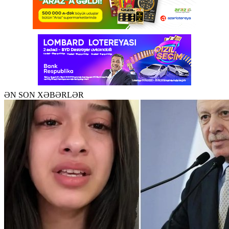
ƏN SON XƏBƏRLƏR