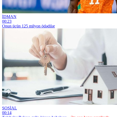
İDMAN
00:23
Onun üçün 125 milyon ödədilər
SOSİAL
00:14