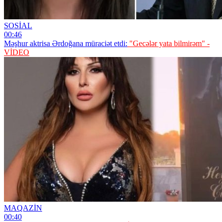
SOSİAL
00:46
Məşhur aktrisa Ərdoğana müraciət etdi:
"Gecələr yata bilmirəm" -
VİDEO
MAQAZİN
00:40