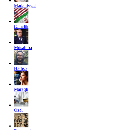
Mədəniyyət
Gənclik
Müsahibə
Hadisə
Maraqli
Özəl