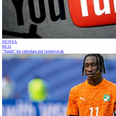
DÜNYA
00:31
“Yutub” bu videolara pul verməyəcək