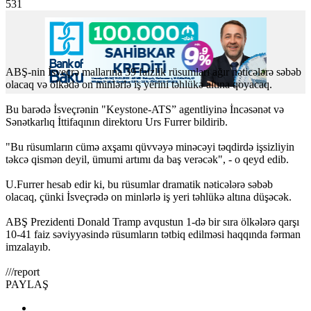
531
ABŞ-nin İsveçrə mallarına 39 faizlik rüsumları ağır nəticələrə səbəb
olacaq və ölkədə on minlərlə iş yerini təhlükə altına qoyacaq.
Bu barədə İsveçrənin "Keystone-ATS” agentliyinə İncəsənət və
Sənətkarlıq İttifaqının direktoru Urs Furrer bildirib.
"Bu rüsumların cümə axşamı qüvvəyə minəcəyi təqdirdə işsizliyin
təkcə qismən deyil, ümumi artımı da baş verəcək", - o qeyd edib.
U.Furrer hesab edir ki, bu rüsumlar dramatik nəticələrə səbəb
olacaq, çünki İsveçrədə on minlərlə iş yeri təhlükə altına düşəcək.
ABŞ Prezidenti Donald Tramp avqustun 1-də bir sıra ölkələrə qarşı
10-41 faiz səviyyəsində rüsumların tətbiq edilməsi haqqında fərman
imzalayıb.
///report
PAYLAŞ