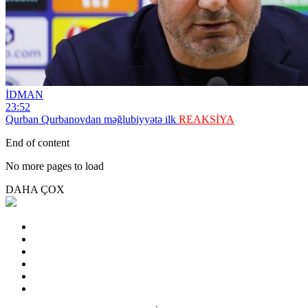
İDMAN
23:52
Qurban Qurbanovdan məğlubiyyətə ilk
REAKSİYA
End of content
No more pages to load
DAHA ÇOX