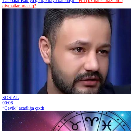
Tələbələr Bakıya gəlir, kirayə bahalaşır –
Ən çox hansı ərazilərdə
qiymətlər artacaq?
SOSİAL
00:06
“Çevik” azadlığa çıxdı