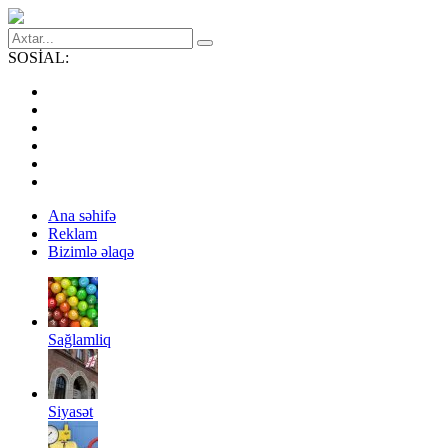
SOSİAL:
Ana səhifə
Reklam
Bizimlə əlaqə
Sağlamliq
Siyasət