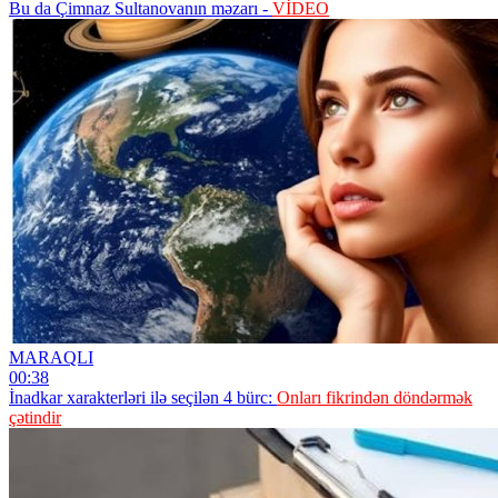
Bu da Çimnaz Sultanovanın məzarı -
VİDEO
MARAQLI
00:38
İnadkar xarakterləri ilə seçilən 4 bürc:
Onları fikrindən döndərmək
çətindir