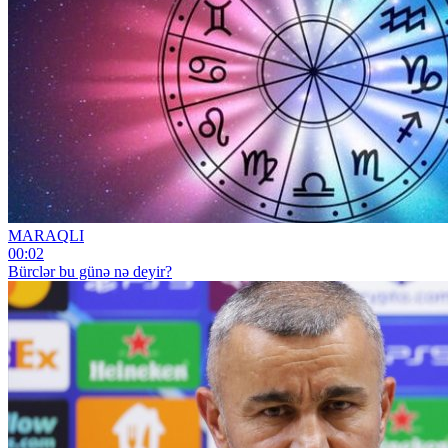
MARAQLI
00:02
Bürclər bu günə nə deyir?