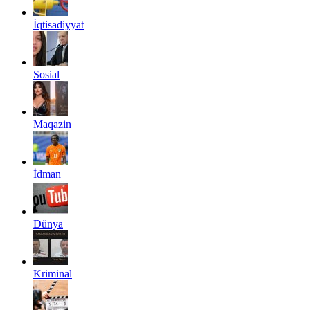
İqtisadiyyat
Sosial
Maqazin
İdman
Dünya
Kriminal