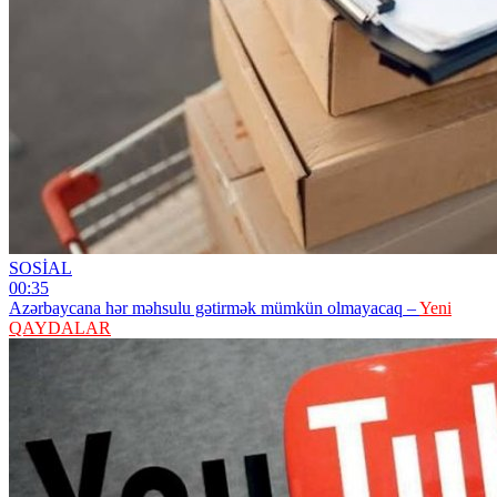
SOSİAL
00:35
Azərbaycana hər məhsulu gətirmək mümkün olmayacaq –
Yeni
QAYDALAR