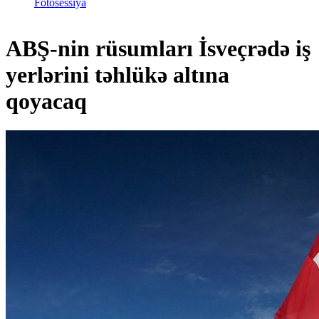
Fotosessiya
ABŞ-nin rüsumları İsveçrədə iş
yerlərini təhlükə altına
qoyacaq