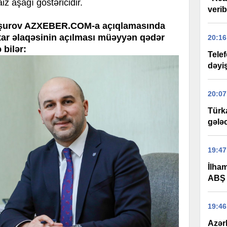
iz aşağı göstəricidir.
verib
Aşurov AZXEBER.COM-a açıqlamasında
atar əlaqəsinin açılması müəyyən qədər
20:16
 bilər:
Tele
dəyi
20:07
Türk
gələ
19:47
İlha
ABŞ 
19:46
Azər