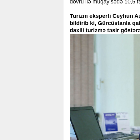
dövrü ilə müqayisədə 10,5 fa
Turizm eksperti Ceyhun 
bildirib ki, Gürcüstanla q
daxili turizmə təsir göstərə