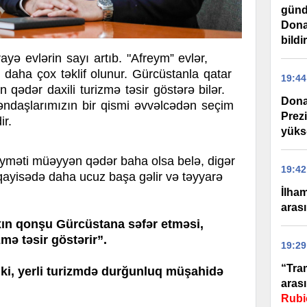
günd
Dona
bildi
ayə evlərin sayı artıb. "Afreym” evlər,
ə daha çox təklif olunur. Gürcüstanla qatar
19:44
qədər daxili turizmə təsir göstərə bilər.
Dona
əndaşlarımızın bir qismi əvvəlcədən seçim
Prez
ir.
yüks
qiyməti müəyyən qədər baha olsa belə, digər
19:42
üqayisədə daha ucuz başa gəlir və təyyarə
İlha
arası
axın qonşu Gürcüstana səfər etməsi,
mə təsir göstərir”.
19:29
“Tra
 ki, yerli turizmdə durğunluq müşahidə
arası
Rubi