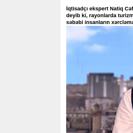
İqtisadçı ekspert Natiq 
deyib ki, rayonlarda turiz
səbəbi insanların xərcləm