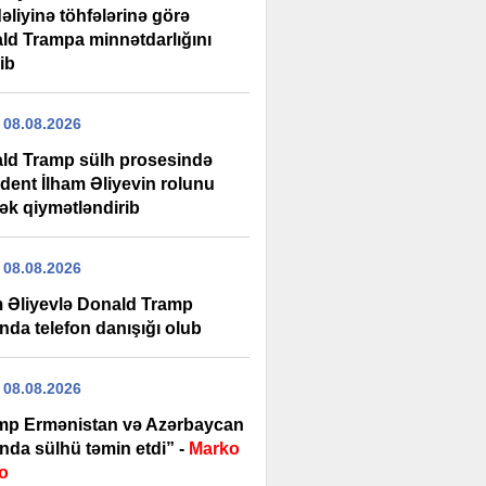
əliyinə töhfələrinə görə
ld Trampa minnətdarlığını
rib
 08.08.2026
ld Tramp sülh prosesində
ident İlham Əliyevin rolunu
ək qiymətləndirib
 08.08.2026
m Əliyevlə Donald Tramp
nda telefon danışığı olub
 08.08.2026
mp Ermənistan və Azərbaycan
nda sülhü təmin etdi” -
Marko
o