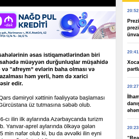
20:52
Prez
prez
ünva
20:41
sahələrinin əsas istiqamətlərindən biri
u sahədə müəyyən durğunluqlar müşahidə
Xoca
ə və "afreym” evlərin baha olması və
partl
 azalması həm yerli, həm də xarici
əsir edir.
20:27
İlham
ars dəmiryol xəttinin fəaliyyətə başlaması
danı
n Gürcüstana üz tutmasına səbəb olub.
əhəm
6-cı ilin ilk aylarında Azərbaycanda turizm
b. Yanvar-aprel aylarında ölkəyə gələn
20:23
,5 min nəfər olub ki, bu da əvvəlki ilin eyni
“Rea