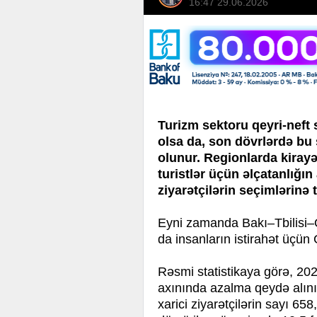
16:47 29.06.2026
Turizm sektoru qeyri-neft 
olsa da, son dövrlərdə b
olunur. Regionlarda kiray
turistlər üçün əlçatanlığın
ziyarətçilərin seçimlərinə t
Eyni zamanda Bakı–Tbilisi–Q
da insanların istirahət üçü
Rəsmi statistikaya görə, 202
axınında azalma qeydə alını
xarici ziyarətçilərin sayı 658