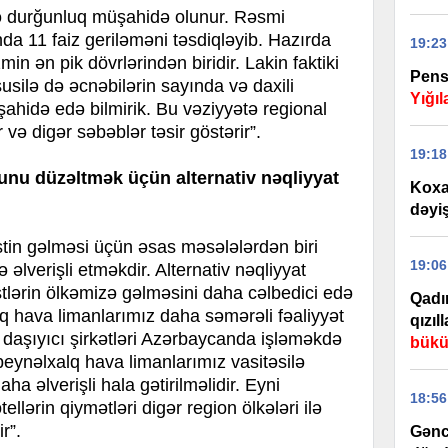
də durğunluq müşahidə olunur. Rəsmi
nda 11 faiz geriləməni təsdiqləyib. Hazırda
19:23
n ən pik dövrlərindən biridir. Lakin faktiki
Pensi
usilə də əcnəbilərin sayında və daxili
Yığı
üşahidə edə bilmirik. Bu vəziyyətə regional
ər və digər səbəblər təsir göstərir”.
19:18
orunu düzəltmək üçün alternativ nəqliyyat
Koxa
dəyiş
tin gəlməsi üçün əsas məsələlərdən biri
19:06
 əlverişli etməkdir. Alternativ nəqliyyat
istlərin ölkəmizə gəlməsini daha cəlbedici edə
Qadın
q hava limanlarımız daha səmərəli fəaliyyət
qızıl
 daşıyıcı şirkətləri Azərbaycanda işləməkdə
bükü
beynəlxalq hava limanlarımız vasitəsilə
aha əlverişli hala gətirilməlidir. Eyni
18:56
lərin qiymətləri digər region ölkələri ilə
r”.
Gənc