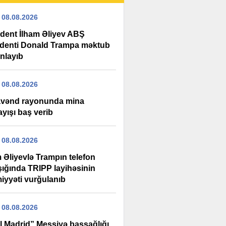
 08.08.2026
ident İlham Əliyev ABŞ
identi Donald Trampa məktub
nlayıb
 08.08.2026
vənd rayonunda mina
ayışı baş verib
 08.08.2026
 Əliyevlə Trampın telefon
şığında TRIPP layihəsinin
iyyəti vurğulanıb
 08.08.2026
l Madrid” Messiyə başsağlığı