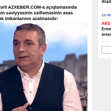
düş
Cəfərli AZXEBER.COM-a açıqlamasında
min səviyyəsinin zəifləməsinin əsas
18:48
ək imkanlarının azalmasıdır:
ABŞ 
Ermə
arası