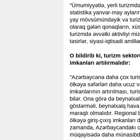
"Ümumiyyətlə, yerli turizm
statistika yanvar-may ayları
yay mövsümündəyik və turizmi
olaraq gələn qonaqların, xüs
turizmdə əvvəlki aktivliyi m
təsirlər, siyasi-iqtisadi amill
O bildirib ki, turizm sekt
imkanları artılırmalıdır:
"Azərbaycana daha çox turis
ölkəyə səfərləri daha ucuz və
imkanlarının artırılması, tur
bilər. Ona görə də beynəlxal
göstərməli, beynəlxalq hava
maraqlı olmalıdır. Regional 
ölkəyə giriş-çıxış imkanları d
zamanda, Azərbaycandakı otel
müqayisədə daha münasibdi