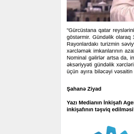
"Gürcüstana qatar reyslərini
göstərmir. Gündəlik olaraq 
Rayonlardakı turizmin səviy
xərcləmək imkanlarının azal
Nominal gəlirlər artsa da, i
əksəriyyəti gündəlik xərclər
üçün ayıra biləcəyi vəsaiti
Şahanə Ziyad
Yazı Medianın İnkişafı Agen
inkişafının təşviq edilməs