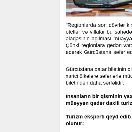
"Regionlarda son dövrlər kir
otellər və villalar bu sahəd
əlaqəsinin açılması müəyyən 
Çünki regionlara gedən vət
edərək Gürcüstana səfər ed
Gürcüstana qatar biletinin 
xarici ölkələrə səfərlərlə m
biletindən daha sərfəlidir.
İnsanların bir qisminin y
müəyyən qədər daxili turiz
Turizm eksperti qeyd edib
olunur: