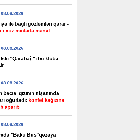
 08.08.2026
ya ilə bağlı gözlənilən qərar -
lan yüz minlərlə manat…
 08.08.2026
lski "Qarabağ"ı bu kluba
ir
 08.08.2026
 bacısı qızının nişanında
ları oğurladı:
konfet kağızına
b aparıb
 08.08.2026
ədə “Baku Bus”qəzaya