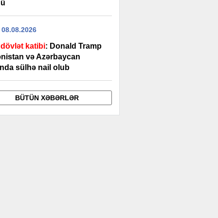
dü
 08.08.2026
dövlət katibi
: Donald Tramp
nistan və Azərbaycan
nda sülhə nail olub
BÜTÜN XƏBƏRLƏR