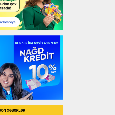
SON XƏBƏRLƏR