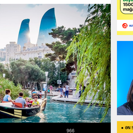
ƏN 
966