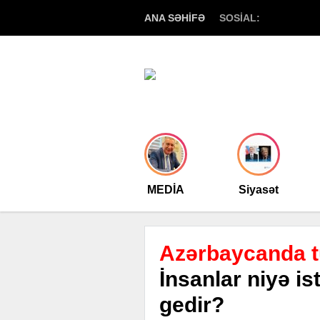
ANA SƏHİFƏ
SOSİAL:
MEDİA
Siyasət
Azərbaycanda tu
İnsanlar niyə is
gedir?