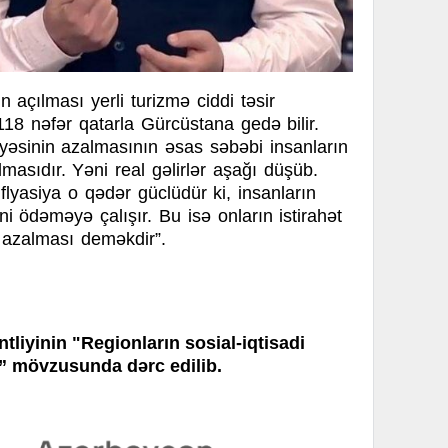
n açılması yerli turizmə ciddi təsir
118 nəfər qatarla Gürcüstana gedə bilir.
yəsinin azalmasının əsas səbəbi insanların
masıdır. Yəni real gəlirlər aşağı düşüb.
nflyasiya o qədər güclüdür ki, insanların
ini ödəməyə çalışır. Bu isə onların istirahət
n azalması deməkdir”.
tliyinin "Regionların sosial-iqtisadi
i” mövzusunda dərc edilib.