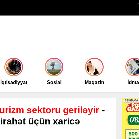
İqtisadiyyat
Sosial
Maqazin
İdm
rizm sektoru geriləyir
-
tirahət üçün xaricə