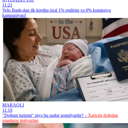
11:21
Yelo Bank-dan ilk kreditə özəl 1% endirim və 0% komissiya
kampaniyası!
MARAQLI
11:19
"Doğum turizmi" niyə bu qədər populyardır? –
Xaricdə doğulan
uşaqların imtiyazları