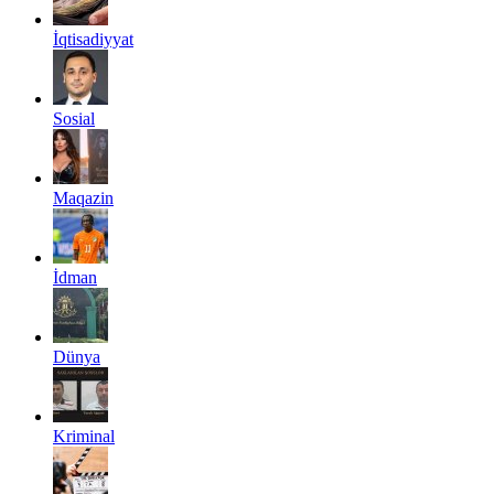
İqtisadiyyat
Sosial
Maqazin
İdman
Dünya
Kriminal