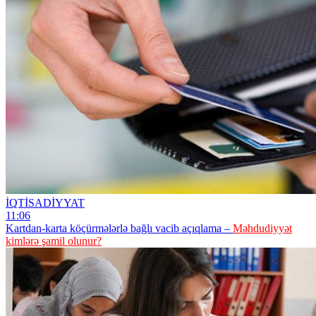
İQTİSADİYYAT
11:06
Kartdan-karta köçürmələrlə bağlı vacib açıqlama –
Məhdudiyyət
kimlərə şamil olunur?