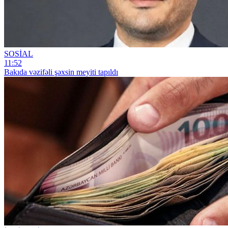
SOSİAL
11:52
Bakıda vəzifəli şəxsin meyiti tapıldı