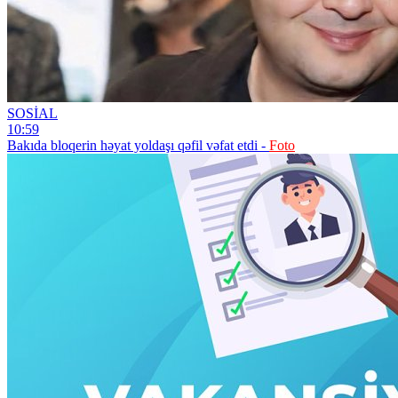
SOSİAL
10:59
Bakıda bloqerin həyat yoldaşı qəfil vəfat etdi -
Foto