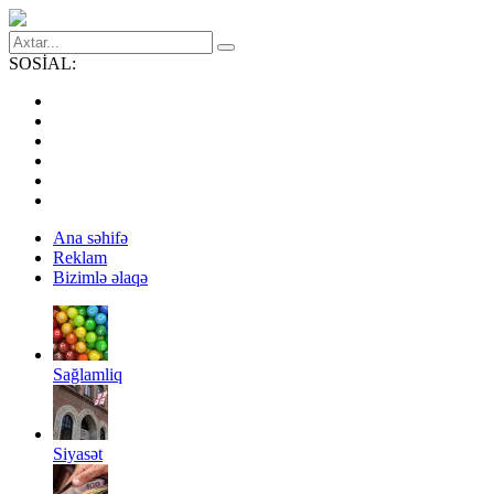
SOSİAL:
Ana səhifə
Reklam
Bizimlə əlaqə
Sağlamliq
Siyasət