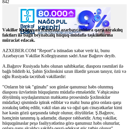
842
Vəkillər Kollegiyası Rusiyada azərbaycanlılara qarşı zorakılıq
faktları ilə bağlı beynəlxalq hüquq-müdafiə təşkilatlarına
müraciət edəcək.
AZXEBER.COM "Report"a istinadən xəbər verir ki, bunu
Azərbaycan Vəkillər Kollegiyasının sədri Anar Bağırov deyib.
A.Bağırov Rusiyada həbs olunan sahibkarlar, diaspora rəsmiləri ilə
bağlı bildirib ki, Şahin Şixlinskini uzun illərdir şəxsən tanıyır, özü və
oğlu Rusiyada təcrübəli vəkillərdir:
"Onların bir tək "günahı" son günlər qanunsuz həbs olunmuş
diaspora üzvlərinin hüquqlarını müdafiə etmələridir. Vəhşicəsinə
döyülmüş soydaşlarımızın məhkəmə prosesində Şıxlinskilər
müdafiəçi qismində iştirak ediblər və məhz buna görə onlara qarşı
zorakılıq tətbiq edilir, vəkil olan ata və oğul qatı cinayətkarlar kimi
hər kəsin gözü qarşısında təhqir olunur, döyülürlər. Ş.Bağırov,
həmçinin tanınmış iş adamıdır, diaspor rəhbəridir. Artıq vəkillər,
hüquqşünaslar peşə fəaliyyətlərinə görə qanunsuz həbs olunurlar,
onlara qarşı alçaldıcı şəkildə qeyri-adekvat güc tətbiq olunur".