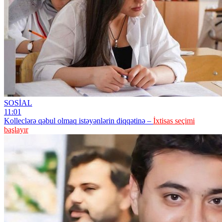
SOSİAL
11:01
Kolleclərə qəbul olmaq istəyənlərin diqqətinə –
İxtisas seçimi
başlayır