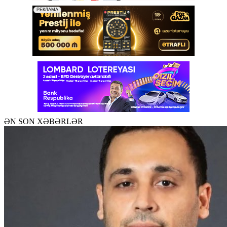
ƏN SON XƏBƏRLƏR