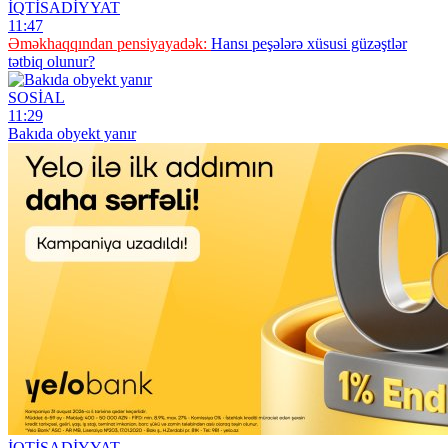
İQTİSADİYYAT
11:47
Əməkhaqqından pensiyayadək:
Hansı peşələrə xüsusi güzəştlər
tətbiq olunur?
SOSİAL
11:29
Bakıda obyekt yanır
İQTİSADİYYAT