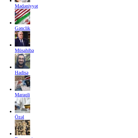
Mədəniyyət
Gənclik
Müsahibə
Hadisə
Maraqli
Özəl