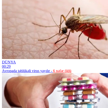
DÜNYA
00:29
Avropada təhlükəli virus yayılır -
6 nəfər öldü