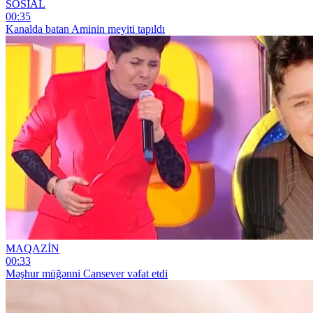
SOSİAL
00:35
Kanalda batan Aminin meyiti tapıldı
MAQAZİN
00:33
Məşhur müğənni Cansever vəfat etdi