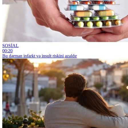
SOSİAL
00:20
Bu dərman infarkt və insult riskini azaldır