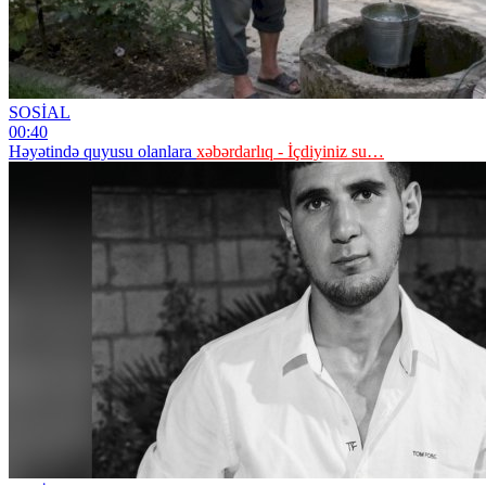
SOSİAL
00:40
Həyətində quyusu olanlara
xəbərdarlıq - İçdiyiniz su…