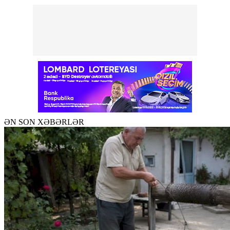
ƏN SON XƏBƏRLƏR