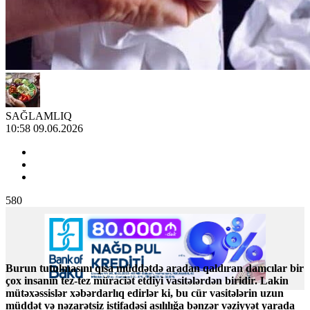
SAĞLAMLIQ
10:58 09.06.2026
580
Burun tutulmasını qısa müddətdə aradan qaldıran damcılar bir
çox insanın tez-tez müraciət etdiyi vasitələrdən biridir. Lakin
mütəxəssislər xəbərdarlıq edirlər ki, bu cür vasitələrin uzun
müddət və nəzarətsiz istifadəsi asılılığa bənzər vəziyyət yarada