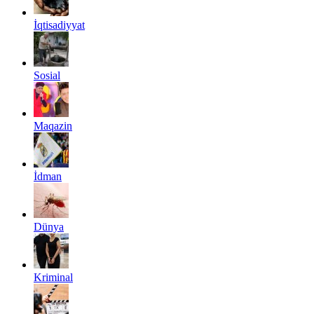
İqtisadiyyat
Sosial
Maqazin
İdman
Dünya
Kriminal