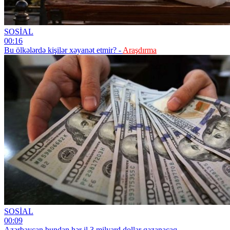
SOSİAL
00:16
Bu ölkələrdə kişilər xəyanət etmir? -
Araşdırma
SOSİAL
00:09
Azərbaycan bundan hər il 3 milyard dollar qazanacaq