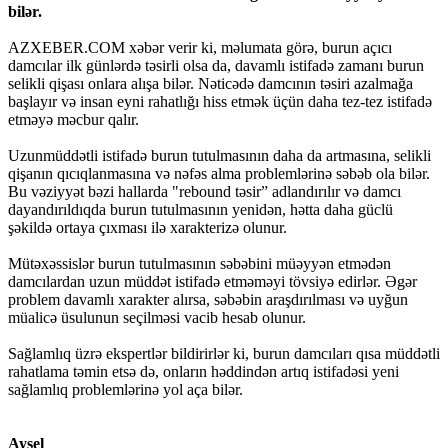
bilər.
AZXEBER.COM xəbər verir ki, məlumata görə, burun açıcı
damcılar ilk günlərdə təsirli olsa da, davamlı istifadə zamanı burun
selikli qişası onlara alışa bilər. Nəticədə damcının təsiri azalmağa
başlayır və insan eyni rahatlığı hiss etmək üçün daha tez-tez istifadə
etməyə məcbur qalır.
Uzunmüddətli istifadə burun tutulmasının daha da artmasına, selikli
qişanın qıcıqlanmasına və nəfəs alma problemlərinə səbəb ola bilər.
Bu vəziyyət bəzi hallarda "rebound təsir” adlandırılır və damcı
dayandırıldıqda burun tutulmasının yenidən, hətta daha güclü
şəkildə ortaya çıxması ilə xarakterizə olunur.
Mütəxəssislər burun tutulmasının səbəbini müəyyən etmədən
damcılardan uzun müddət istifadə etməməyi tövsiyə edirlər. Əgər
problem davamlı xarakter alırsa, səbəbin araşdırılması və uyğun
müalicə üsulunun seçilməsi vacib hesab olunur.
Sağlamlıq üzrə ekspertlər bildirirlər ki, burun damcıları qısa müddətli
rahatlama təmin etsə də, onların həddindən artıq istifadəsi yeni
sağlamlıq problemlərinə yol aça bilər.
Aysel