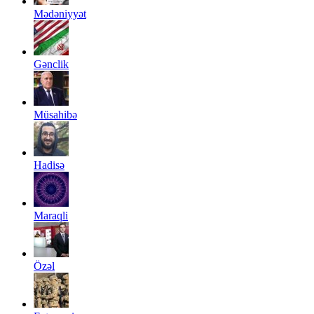
Mədəniyyət
Gənclik
Müsahibə
Hadisə
Maraqli
Özəl