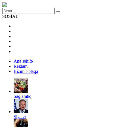
SOSİAL:
Ana səhifə
Reklam
Bizimlə əlaqə
Sağlamliq
Siyasət