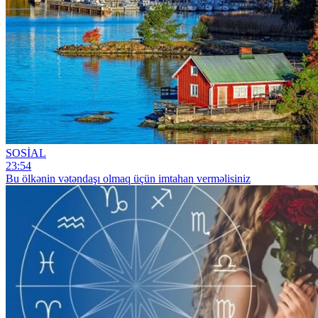
SOSİAL
23:54
Bu ölkənin vətəndaşı olmaq üçün imtahan verməlisiniz