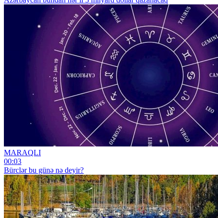
MARAQLI
00:03
Bürclər bu günə nə deyir?