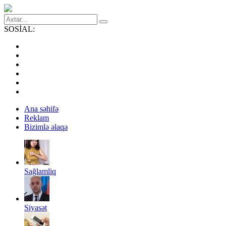
SOSİAL:
Ana səhifə
Reklam
Bizimlə əlaqə
Sağlamliq
Siyasət