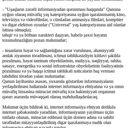
- "Uşaqların zərərli informasiyadan qorunması haqqında" Qanuna
uyğun olaraq müvafiq yaş kateqoriyasına uyğun işarələnməmiş kino,
televiziya və videofilmlər, o cümlədən animasiya filmləri, kompüter
və digər elektron oyunlar ("Universal" yaş kateqoriyasına aid olanlar
istisna olmaqla);
təhqir və ya böhtan xarakteri daşıyan, habelə şəxsi həyatın
toxunulmazlığını pozan məlumatlar;
- insanların həyat və sağlamlığına zərər vurulması, əhəmiyyətli
əmlak ziyanının törədilməsi, ictimai təhlükəsizliyin kütləvi şəkildə
pozulması, həyat təminatı obyektlərinin, maliyyə, nəqliyyat, rabitə,
sənaye, energetika və sosial infrastruktur obyektlərinin fəaliyyətinin
pozulması və ya başqa ictimai təhlükəli nəticələrin baş verməsi
təhdidini törədən yalan məlumatlar.
Qanun layihəsinə əsasən, yuxarıda göstərilən informasiyaların
yerləşdirilməsi hallarında internet informasiya ehtiyatına və ya onun
müvafiq hissəsinə müraciət müvafiq icra hakimiyyəti orqanının
qərarı əsasında müvəqqəti olaraq məhdudlaşdırılacaq.
Məlumat üçün bildirək ki, internet informasiya ehtiyatı dedikdə
internet şəbəkəsində yaradılan, informasiyanın yayılması üçün
istifadə olunan, müraciət edilməsi üçün domen adına və sahibi
tərəfindən müəyyənləşdirilmiş digər işarələnməyə malik olan
informasiya ehtiyatı nəzərdə tutulur.