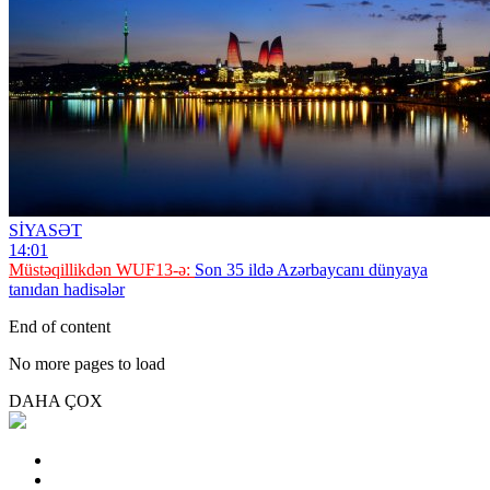
SİYASƏT
14:01
Müstəqillikdən WUF13-ə:
Son 35 ildə Azərbaycanı dünyaya
tanıdan hadisələr
End of content
No more pages to load
DAHA ÇOX