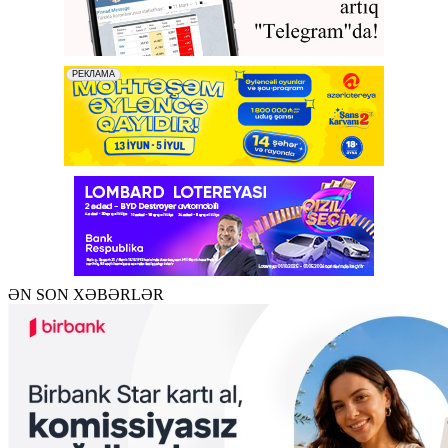
ƏN SON XƏBƏRLƏR