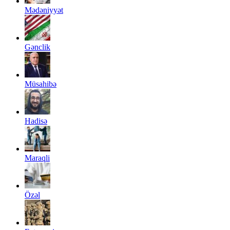
Mədəniyyət
Gənclik
Müsahibə
Hadisə
Maraqli
Özəl