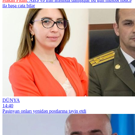
Hakan Fidan
: ABŞ və İran arasında danışıqlar bu gün müsbət nəticə
ilə başa çata bilər
DÜNYA
14:40
Paşinyan onları yenidən postlarına təyin etdi