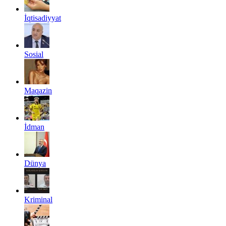
İqtisadiyyat
Sosial
Maqazin
İdman
Dünya
Kriminal