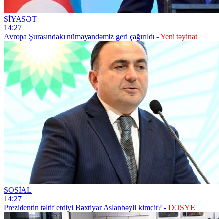
SİYASƏT
14:27
Avropa Şurasındakı nümayəndəmiz geri çağırıldı -
Yeni təyinat
SOSİAL
14:27
Prezidentin təltif etdiyi Bəxtiyar Aslanbəyli kimdir? -
DOSYE