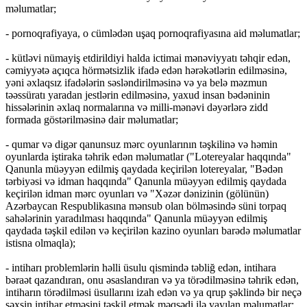
məlumatlar;
- pornoqrafiyaya, o cümlədən uşaq pornoqrafiyasına aid məlumatlar;
- kütləvi nümayiş etdirildiyi halda ictimai mənəviyyatı təhqir edən,
cəmiyyətə açıqca hörmətsizlik ifadə edən hərəkətlərin edilməsinə,
yəni əxlaqsız ifadələrin səsləndirilməsinə və ya belə məzmun
təəssüratı yaradan jestlərin edilməsinə, yaxud insan bədəninin
hissələrinin əxlaq normalarına və milli-mənəvi dəyərlərə zidd
formada göstərilməsinə dair məlumatlar;
- qumar və digər qanunsuz mərc oyunlarının təşkilinə və həmin
oyunlarda iştiraka təhrik edən məlumatlar ("Lotereyalar haqqında"
Qanunla müəyyən edilmiş qaydada keçirilən lotereyalar, "Bədən
tərbiyəsi və idman haqqında" Qanunla müəyyən edilmiş qaydada
keçirilən idman mərc oyunları və "Xəzər dənizinin (gölünün)
Azərbaycan Respublikasına mənsub olan bölməsində süni torpaq
sahələrinin yaradılması haqqında" Qanunla müəyyən edilmiş
qaydada təşkil edilən və keçirilən kazino oyunları barədə məlumatlar
istisna olmaqla);
- intiharı problemlərin həlli üsulu qismində təbliğ edən, intihara
bəraət qazandıran, onu əsaslandıran və ya törədilməsinə təhrik edən,
intiharın törədilməsi üsullarını izah edən və ya qrup şəklində bir neçə
şəxsin intihar etməsini təşkil etmək məqsədi ilə yayılan məlumatlar;