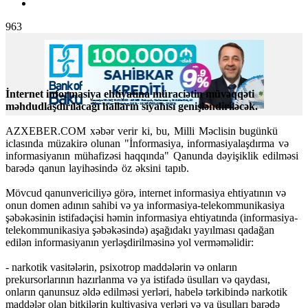
963
İnternet informasiya ehtiyatına müraciətin müvəqqəti
məhdudlaşdırılacağı halların siyahısı genişləndiriləcək.
AZXEBER.COM xəbər verir ki, bu, Milli Məclisin bugünkü
iclasında müzakirə olunan "İnformasiya, informasiyalaşdırma və
informasiyanın mühafizəsi haqqında" Qanunda dəyişiklik edilməsi
barədə qanun layihəsində öz əksini tapıb.
Mövcud qanunvericiliyə görə, internet informasiya ehtiyatının və
onun domen adının sahibi və ya informasiya-telekommunikasiya
şəbəkəsinin istifadəçisi həmin informasiya ehtiyatında (informasiya-
telekommunikasiya şəbəkəsində) aşağıdakı yayılması qadağan
edilən informasiyanın yerləşdirilməsinə yol verməməlidir:
- narkotik vasitələrin, psixotrop maddələrin və onların
prekursorlarının hazırlanma və ya istifadə üsulları və qaydası,
onların qanunsuz əldə edilməsi yerləri, habelə tərkibində narkotik
maddələr olan bitkilərin kultivasiya yerləri və ya üsulları barədə