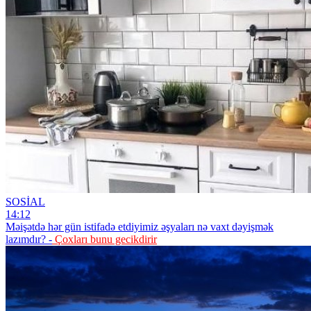
SOSİAL
14:12
Məişətdə hər gün istifadə etdiyimiz əşyaları nə vaxt dəyişmək
lazımdır? -
Çoxları bunu gecikdirir