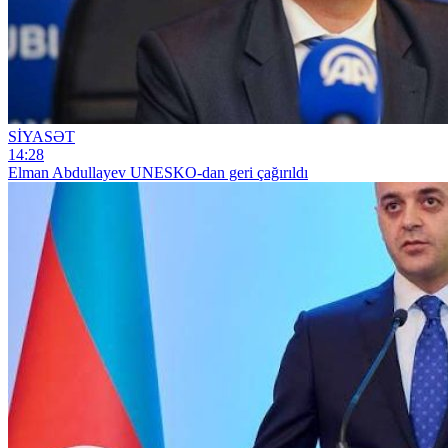
SİYASƏT
14:28
Elman Abdullayev UNESKO-dan geri çağırıldı