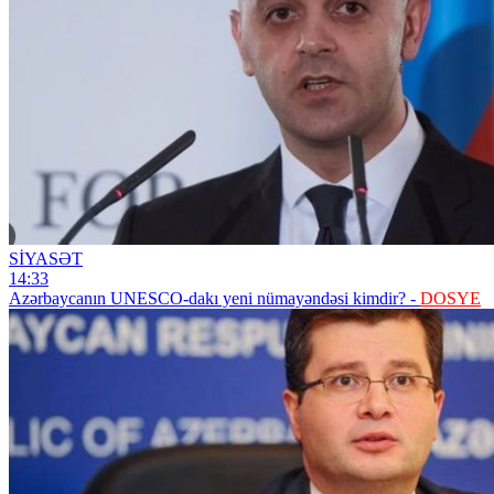
SİYASƏT
14:33
Azərbaycanın UNESCO-dakı yeni nümayəndəsi kimdir? -
DOSYE