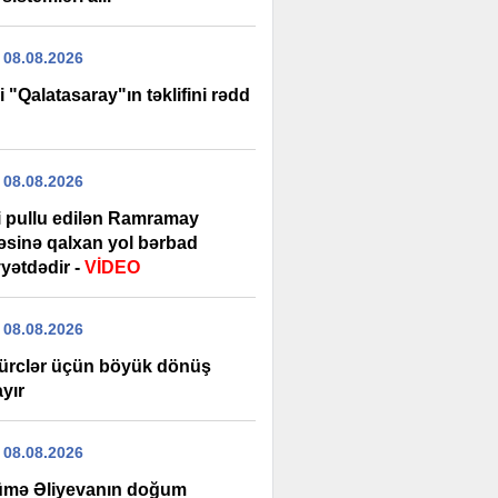
 08.08.2026
i "Qalatasaray"ın təklifini rədd
 08.08.2026
şi pullu edilən Ramramay
ləsinə qalxan yol bərbad
yətdədir -
VİDEO
 08.08.2026
ürclər üçün böyük dönüş
yır
 08.08.2026
mə Əliyevanın doğum