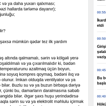
və ya daha yuxarı qalxması;
bəzi hallarda tərləmə dayanır);
00:55
ğunluğu;
İkard
etdi
ir?
00:50
şəxsə mümkün qədər tez ilk yardım
Giri
şəla
vəziy
ş altında qalmamalı, sərin və kölgəli yerə
oşaldılmalı və ya çıxarılmalıdır ki, bədən
 temperaturunu azaltmaq üçün boyun,
00:45
ərinə soyuq kompres qoymaq, bədəni ilıq və
Bu b
yə olunur. İmkan olduqda ventilyator və ya
başla
ə bilər. Buzlu su və ya buzun birbaşa dəriyə
ür, çünki bu, damarların daralmasına səbəb
əngidə bilər. Əgər şəxs huşu yerindədirsə
00:40
la sərin su və ya elektrolit məhlulu içirmək
Hökü