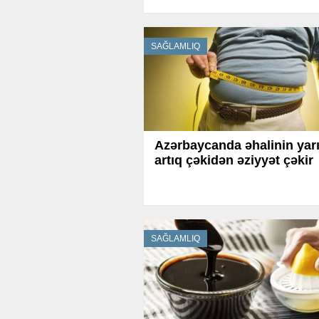
SAĞLAMLIQ
Azərbaycanda əhalinin yarı
artıq çəkidən əziyyət çəkir
SAĞLAMLIQ