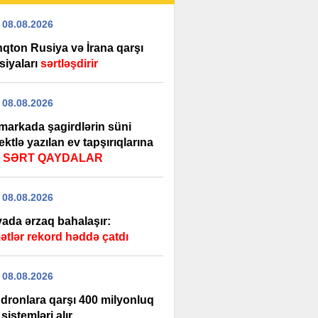
 08.08.2026
nqton Rusiya və İrana qarşı
siyaları
sərtləşdirir
 08.08.2026
markada şagirdlərin süni
lektlə yazılan ev tapşırıqlarına
ı
SƏRT QAYDALAR
 08.08.2026
ada ərzaq bahalaşır:
ətlər rekord həddə çatdı
 08.08.2026
dronlara qarşı 400 milyonluq
 sistemləri alır