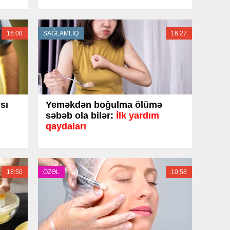
16:08
SAĞLAMLIQ
16:27
sı
Yeməkdən boğulma ölümə
səbəb ola bilər:
İlk yardım
qaydaları
18:50
ÖZƏL
10:58