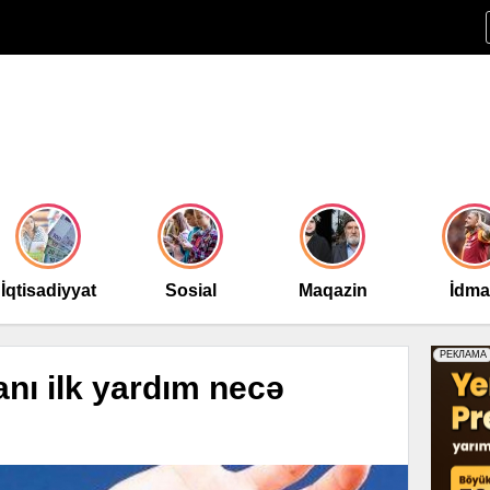
İqtisadiyyat
Sosial
Maqazin
İdm
ı ilk yardım necə