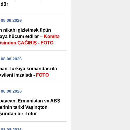
dür
 08.08.2026
n nikahı gizlətmək üçün
aya hücum etdilər –
Komitə
isindən ÇAĞIRIŞ - FOTO
 08.08.2026
man Türkiyə komandası ilə
viləni imzaladı -
FOTO
 08.08.2026
baycan, Ermənistan və ABŞ
lərinin tarixi Vaşinqton
ündən bir il ötür
 08.08.2026