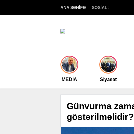
ANA SƏHİFƏ
SOSİAL:
MEDİA
Siyasət
Günvurma zaman
göstərilməlidir?