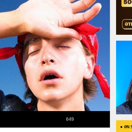
649
ƏN 