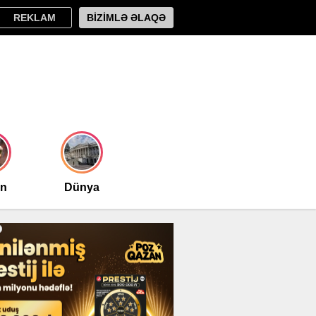
REKLAM
BİZİMLƏ ƏLAQƏ
an
Dünya