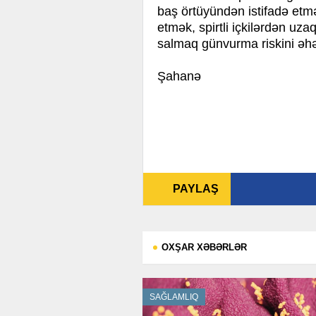
baş örtüyündən istifadə etm
etmək, spirtli içkilərdən uzaq
salmaq günvurma riskini əhə
Şahanə
PAYLAŞ
OXŞAR XƏBƏRLƏR
SAĞLAMLIQ