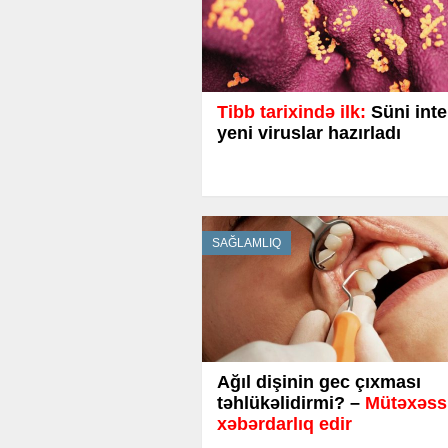
Tibb tarixində ilk:
Süni inte
yeni viruslar hazırladı
SAĞLAMLIQ
Ağıl dişinin gec çıxması
təhlükəlidirmi? –
Mütəxəssi
xəbərdarlıq edir