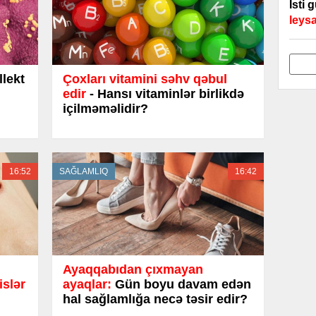
İsti 
leysa
llekt
Çoxları vitamini səhv qəbul
edir
- Hansı vitaminlər birlikdə
içilməməlidir?
16:52
SAĞLAMLIQ
16:42
Ayaqqabıdan çıxmayan
slər
ayaqlar:
Gün boyu davam edən
hal sağlamlığa necə təsir edir?