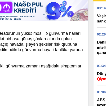
03:14
Vaşi
sank
raturunun yüksəlməsi ilə günvurma halları
02:29
ət birbaşa günəş şüaları altında qalan
Dani
və açıq havada işləyən şəxslər risk qrupuna
intel
 edilmədikdə günvurma həyati təhlükə yarada
qarş
i, günvurma zamanı aşağıdakı simptomlar
01:34
Düny
Qiym
01:06
ABŞ 
lazer