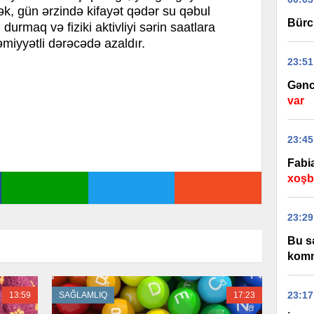
ək, gün ərzində kifayət qədər su qəbul
Bürc
 durmaq və fiziki aktivliyi sərin saatlara
miyyətli dərəcədə azaldır.
23:51
Gənc
var
23:45
Fabi
xoşbə
23:29
Bu s
komm
23:17
13:59
SAĞLAMLIQ
17:23