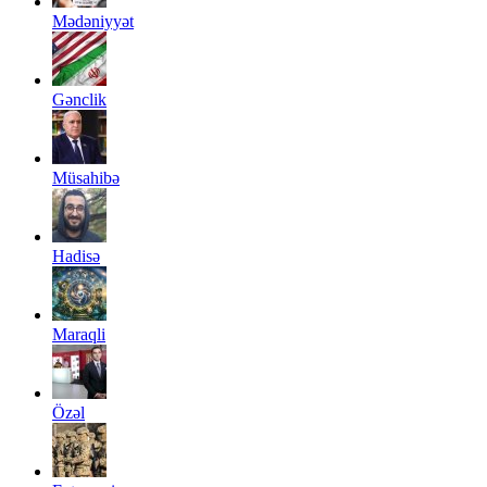
Mədəniyyət
Gənclik
Müsahibə
Hadisə
Maraqli
Özəl