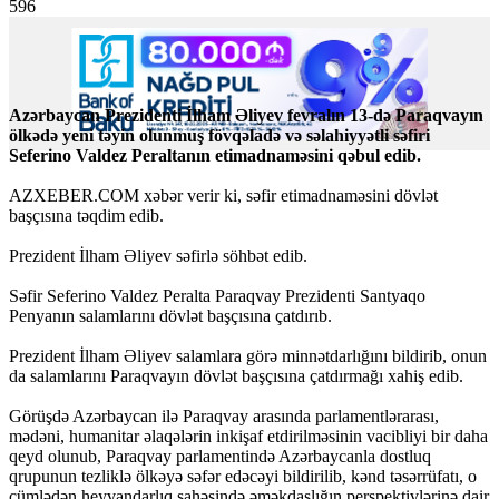
596
Azərbaycan Prezidenti İlham Əliyev fevralın 13-də Paraqvayın
ölkədə yeni təyin olunmuş fövqəladə və səlahiyyətli səfiri
Seferino Valdez Peraltanın etimadnaməsini qəbul edib.
AZXEBER.COM xəbər verir ki, səfir etimadnaməsini dövlət
başçısına təqdim edib.
Prezident İlham Əliyev səfirlə söhbət edib.
Səfir Seferino Valdez Peralta Paraqvay Prezidenti Santyaqo
Penyanın salamlarını dövlət başçısına çatdırıb.
Prezident İlham Əliyev salamlara görə minnətdarlığını bildirib, onun
da salamlarını Paraqvayın dövlət başçısına çatdırmağı xahiş edib.
Görüşdə Azərbaycan ilə Paraqvay arasında parlamentlərarası,
mədəni, humanitar əlaqələrin inkişaf etdirilməsinin vacibliyi bir daha
qeyd olunub, Paraqvay parlamentində Azərbaycanla dostluq
qrupunun tezliklə ölkəyə səfər edəcəyi bildirilib, kənd təsərrüfatı, o
cümlədən heyvandarlıq sahəsində əməkdaşlığın perspektivlərinə dair