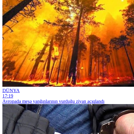
DÜNYA
17:19
Avropada meşə yanğınlarının vurduğu ziyan açıqlandı