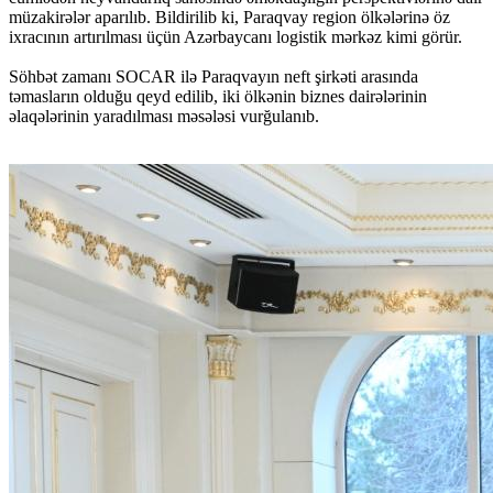
müzakirələr aparılıb. Bildirilib ki, Paraqvay region ölkələrinə öz
ixracının artırılması üçün Azərbaycanı logistik mərkəz kimi görür.
Söhbət zamanı SOCAR ilə Paraqvayın neft şirkəti arasında
təmasların olduğu qeyd edilib, iki ölkənin biznes dairələrinin
əlaqələrinin yaradılması məsələsi vurğulanıb.