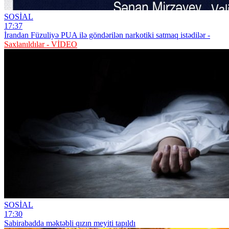
SOSİAL
17:37
İrandan Füzuliyə PUA ilə göndərilən narkotiki satmaq istədilər -
Saxlanıldılar - VİDEO
SOSİAL
17:30
Sabirabadda məktəbli qızın meyiti tapıldı