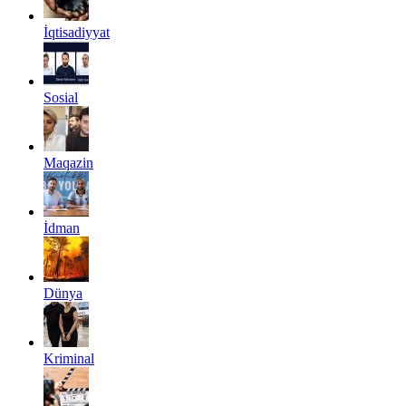
İqtisadiyyat
Sosial
Maqazin
İdman
Dünya
Kriminal