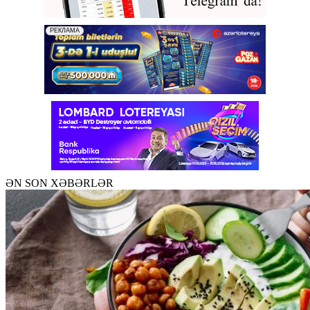
ƏN SON XƏBƏRLƏR