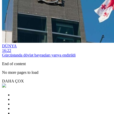
DÜNYA
16:22
Gürcüstanda dövlət bayraqları yarıya endirildi
End of content
No more pages to load
DAHA ÇOX