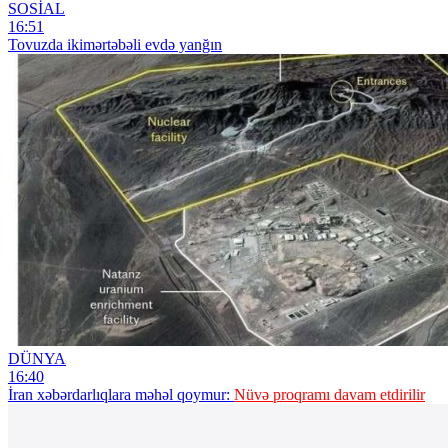
SOSİAL
16:51
Tovuzda ikimərtəbəli evdə yanğın
DÜNYA
16:40
İran xəbərdarlıqlara məhəl qoymur:
Nüvə proqramı davam etdirilir