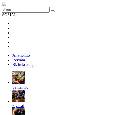
SOSİAL:
Ana səhifə
Reklam
Bizimlə əlaqə
Sağlamliq
Siyasət