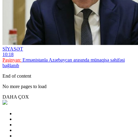
SİYASƏT
10:18
Paşinyan:
Ermənistanla Azərbaycan arasında münaqişə səhifəsi
bağlanıb
End of content
No more pages to load
DAHA ÇOX