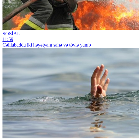
SOSİAL
11:59
Cəlilabadda iki həyətyanı sahə və tövlə yanıb