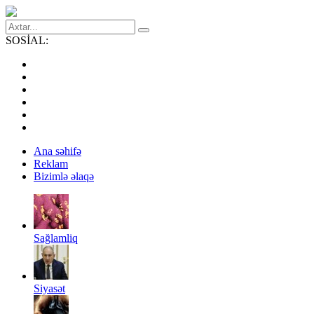
SOSİAL:
Ana səhifə
Reklam
Bizimlə əlaqə
Sağlamliq
Siyasət