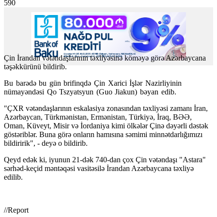
590
Çin İrandan vətəndaşlarının təxliyəsinə köməyə görə Azərbaycana
təşəkkürünü bildirib.
Bu barədə bu gün brifinqdə Çin Xarici İşlər Nazirliyinin
nümayəndəsi Qo Tszyatsyun (Guo Jiakun) bəyan edib.
"ÇXR vətəndaşlarının eskalasiya zonasından təxliyəsi zamanı İran,
Azərbaycan, Türkmənistan, Ermənistan, Türkiyə, İraq, BƏƏ,
Oman, Küveyt, Misir və İordaniya kimi ölkələr Çinə dəyərli dəstək
göstəriblər. Buna görə onların hamısına səmimi minnətdarlığımızı
bildiririk", - deyə o bildirib.
Qeyd edək ki, iyunun 21-dək 740-dan çox Çin vətəndaşı "Astara"
sərhəd-keçid məntəqəsi vasitəsilə İrandan Azərbaycana təxliyə
edilib.
//Report