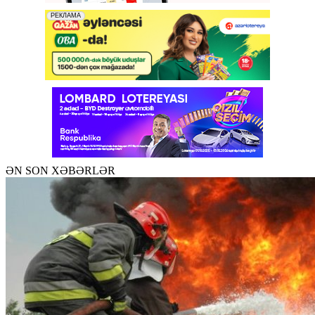
ƏN SON XƏBƏRLƏR