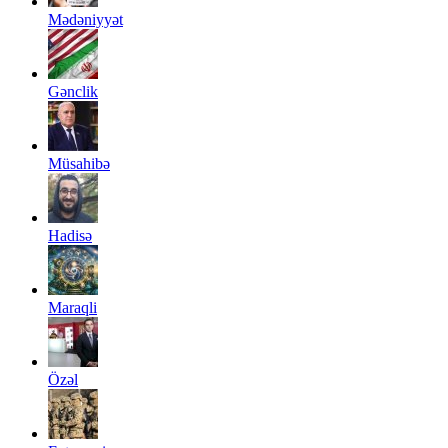
Mədəniyyət
Gənclik
Müsahibə
Hadisə
Maraqli
Özəl