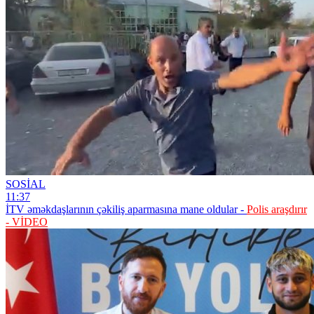
SOSİAL
11:37
İTV əməkdaşlarının çəkiliş aparmasına mane oldular -
Polis araşdırır
- VİDEO