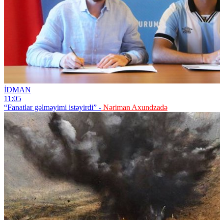
İDMAN
11:05
“Fanatlar gəlməyimi istəyirdi” -
Nəriman Axundzadə