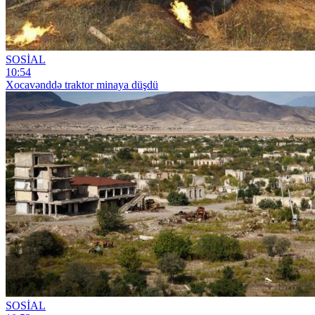
SOSİAL
10:54
Xocavənddə traktor minaya düşdü
SOSİAL