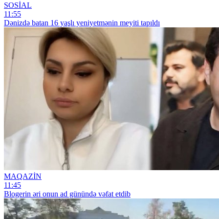
SOSİAL
11:55
Dənizdə batan 16 yaşlı yeniyetmənin meyiti tapıldı
MAQAZİN
11:45
Blogerin əri onun ad günündə vəfat etdib