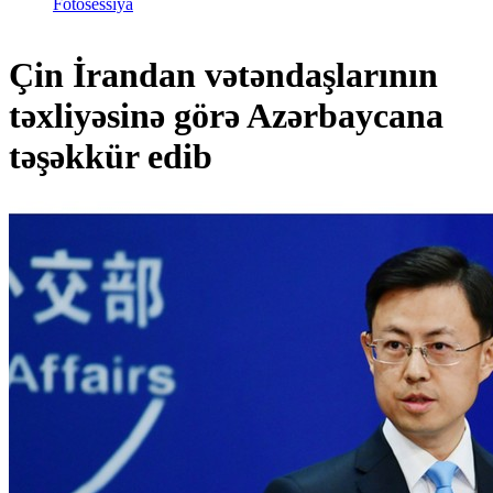
Fotosessiya
Çin İrandan vətəndaşlarının
təxliyəsinə görə Azərbaycana
təşəkkür edib