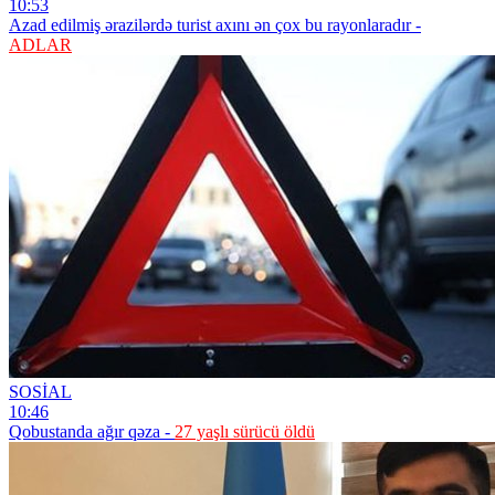
10:53
Azad edilmiş ərazilərdə turist axını ən çox bu rayonlaradır -
ADLAR
SOSİAL
10:46
Qobustanda ağır qəza -
27 yaşlı sürücü öldü