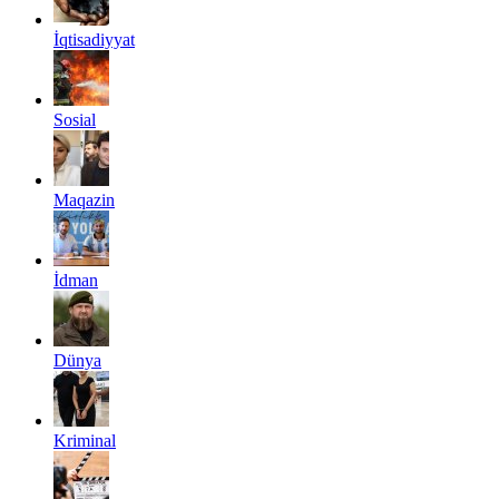
İqtisadiyyat
Sosial
Maqazin
İdman
Dünya
Kriminal