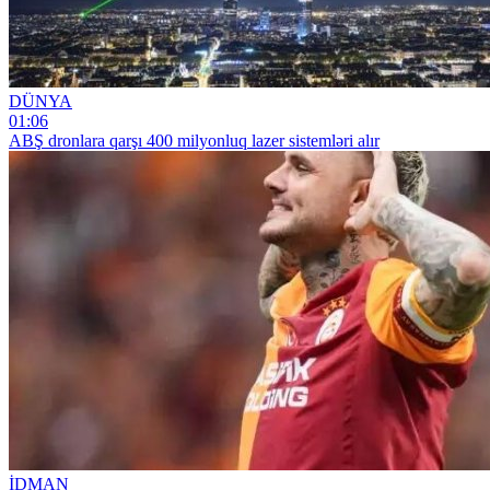
DÜNYA
01:06
ABŞ dronlara qarşı 400 milyonluq lazer sistemləri alır
İDMAN