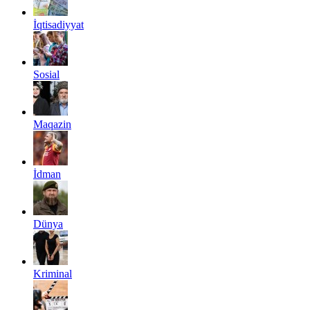
İqtisadiyyat
Sosial
Maqazin
İdman
Dünya
Kriminal