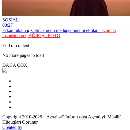
SOSİAL
00:27
Erkən nikahı gizlətmək üçün mediaya hücum etdilər –
Komitə
rəsmisindən ÇAĞIRIŞ - FOTO
End of content
No more pages to load
DAHA ÇOX
Copyright 2010-2025. “Azxəbər” İnformasiya Agentliyi. Müəllif
Hüquqları Qorunur.
Created by