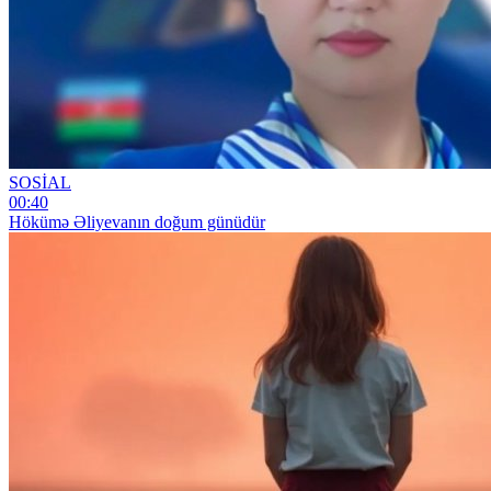
SOSİAL
00:40
Hökümə Əliyevanın doğum günüdür