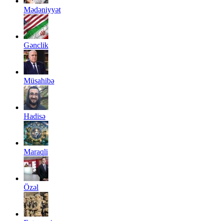
Mədəniyyət
Gənclik
Müsahibə
Hadisə
Maraqli
Özəl