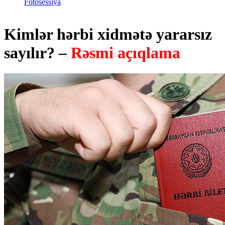
Fotosessiya
Kimlər hərbi xidmətə yararsız
sayılır? –
Rəsmi açıqlama