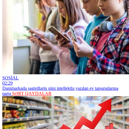
SOSİAL
02:29
Danimarkada şagirdlərin süni intellektlə yazılan ev tapşırıqlarına
qarşı
SƏRT QAYDALAR