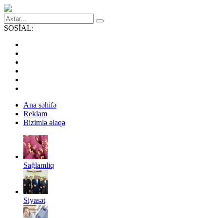
SOSİAL:
Ana səhifə
Reklam
Bizimlə əlaqə
Sağlamliq
Siyasət