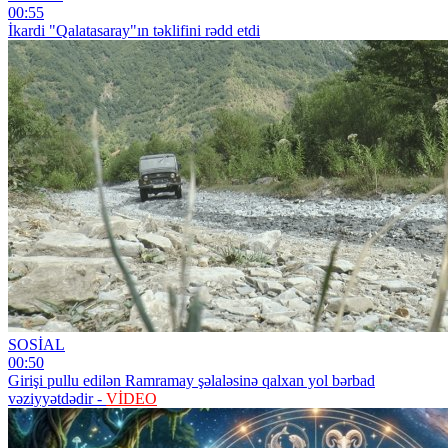
00:55
İkardi "Qalatasaray"ın təklifini rədd etdi
SOSİAL
00:50
Girişi pullu edilən Ramramay şəlaləsinə qalxan yol bərbad
vəziyyətdədir -
VİDEO