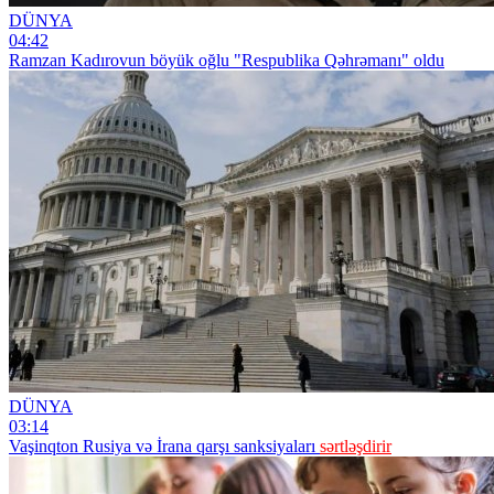
DÜNYA
04:42
Ramzan Kadırovun böyük oğlu "Respublika Qəhrəmanı" oldu
DÜNYA
03:14
Vaşinqton Rusiya və İrana qarşı sanksiyaları
sərtləşdirir