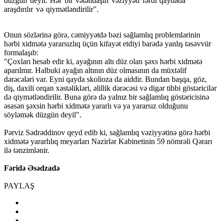
düzgün deyil. Hər bir vətəndaşın vəziyyəti fərdi qaydada
araşdırılır və qiymətləndirilir".
Onun sözlərinə görə, cəmiyyətdə bəzi sağlamlıq problemlərinin
hərbi xidmətə yararsızlıq üçün kifayət etdiyi barədə yanlış təsəvvür
formalaşıb:
"Çoxları hesab edir ki, ayağının altı düz olan şəxs hərbi xidmətə
aparılmır. Halbuki ayağın altının düz olmasının da müxtəlif
dərəcələri var. Eyni qayda skolioza da aiddir. Bundan başqa, göz,
diş, daxili orqan xəstəlikləri, əlillik dərəcəsi və digər tibbi göstəricilər
də qiymətləndirilir. Buna görə də yalnız bir sağlamlıq göstəricisinə
əsasən şəxsin hərbi xidmətə yararlı və ya yararsız olduğunu
söyləmək düzgün deyil".
Pərviz Sədrəddinov qeyd edib ki, sağlamlıq vəziyyətinə görə hərbi
xidmətə yararlılıq meyarları Nazirlər Kabinetinin 59 nömrəli Qərarı
ilə tənzimlənir.
Fəridə Əsədzadə
PAYLAŞ