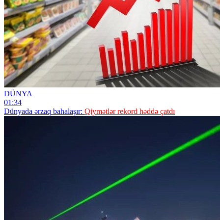
DÜNYA
01:34
Dünyada ərzaq bahalaşır:
Qiymətlər rekord həddə çatdı