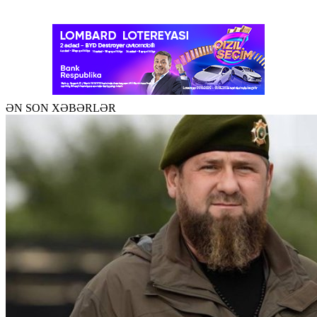
ƏN SON XƏBƏRLƏR