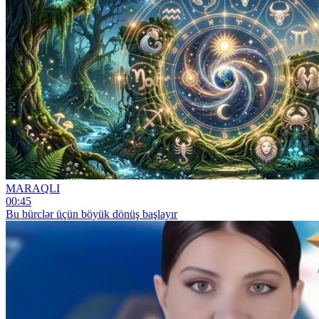
MARAQLI
00:45
Bu bürclər üçün böyük dönüş başlayır