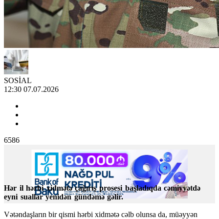
SOSİAL
12:30 07.07.2026
6586
Hər il hərbi xidmətə çağırış prosesi başladıqda cəmiyyətdə
eyni suallar yenidən gündəmə gəlir.
Vətəndaşların bir qismi hərbi xidmətə cəlb olunsa da, müəyyən