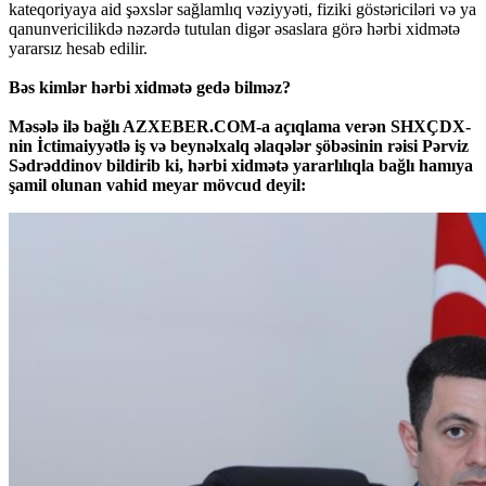
kateqoriyaya aid şəxslər sağlamlıq vəziyyəti, fiziki göstəriciləri və ya
qanunvericilikdə nəzərdə tutulan digər əsaslara görə hərbi xidmətə
yararsız hesab edilir.
Bəs kimlər hərbi xidmətə gedə bilməz?
Məsələ ilə bağlı AZXEBER.COM-a açıqlama verən SHXÇDX-
nin İctimaiyyətlə iş və beynəlxalq əlaqələr şöbəsinin rəisi Pərviz
Sədrəddinov bildirib ki, hərbi xidmətə yararlılıqla bağlı hamıya
şamil olunan vahid meyar mövcud deyil: