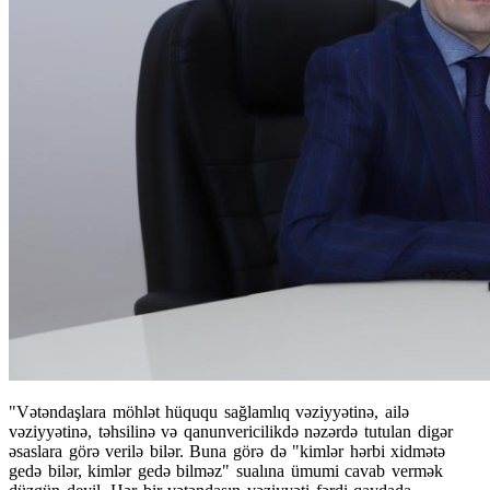
"Vətəndaşlara möhlət hüququ sağlamlıq vəziyyətinə, ailə
vəziyyətinə, təhsilinə və qanunvericilikdə nəzərdə tutulan digər
əsaslara görə verilə bilər. Buna görə də "kimlər hərbi xidmətə
gedə bilər, kimlər gedə bilməz" sualına ümumi cavab vermək