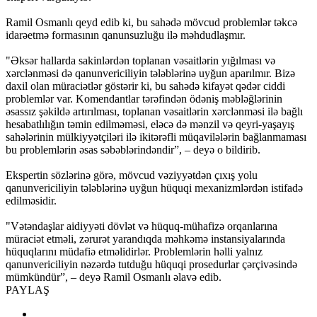
Ramil Osmanlı qeyd edib ki, bu sahədə mövcud problemlər təkcə
idarəetmə formasının qanunsuzluğu ilə məhdudlaşmır.
"Əksər hallarda sakinlərdən toplanan vəsaitlərin yığılması və
xərclənməsi də qanunvericiliyin tələblərinə uyğun aparılmır. Bizə
daxil olan müraciətlər göstərir ki, bu sahədə kifayət qədər ciddi
problemlər var. Komendantlar tərəfindən ödəniş məbləğlərinin
əsassız şəkildə artırılması, toplanan vəsaitlərin xərclənməsi ilə bağlı
hesabatlılığın təmin edilməməsi, eləcə də mənzil və qeyri-yaşayış
sahələrinin mülkiyyətçiləri ilə ikitərəfli müqavilələrin bağlanmaması
bu problemlərin əsas səbəblərindəndir”, – deyə o bildirib.
Ekspertin sözlərinə görə, mövcud vəziyyətdən çıxış yolu
qanunvericiliyin tələblərinə uyğun hüquqi mexanizmlərdən istifadə
edilməsidir.
"Vətəndaşlar aidiyyəti dövlət və hüquq-mühafizə orqanlarına
müraciət etməli, zərurət yarandıqda məhkəmə instansiyalarında
hüquqlarını müdafiə etməlidirlər. Problemlərin həlli yalnız
qanunvericiliyin nəzərdə tutduğu hüquqi prosedurlar çərçivəsində
mümkündür”, – deyə Ramil Osmanlı əlavə edib.
PAYLAŞ