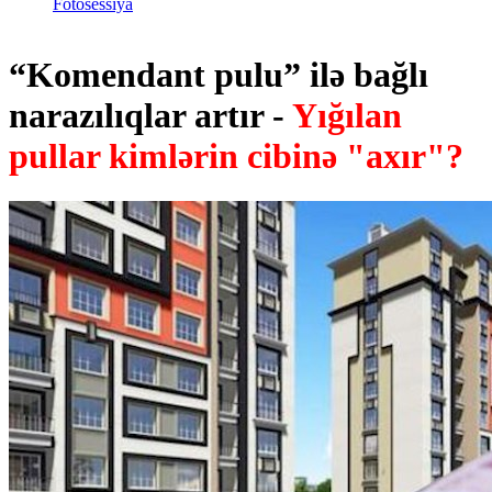
Fotosessiya
“Komendant pulu” ilə bağlı
narazılıqlar artır -
Yığılan
pullar kimlərin cibinə "axır"?