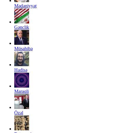
Mədəniyyət
Gənclik
Müsahibə
Hadisə
Maraqli
Özəl