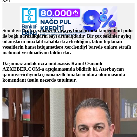
826
Son dövrlərdə çoxmənzilli yaşayış binalarında komendant pulu
ilə bağlı narazılıqların sayı artmaqdadır. Bir çox sakinlər aylıq
ödənişlərin müxtəlif səbəblərlə artırıldığını, lakin toplanan
vəsaitlərin hansı istiqamətlərə xərcləndiyi barədə onlara ətraflı
məlumat verilmədiyini bildirirlər.
Daşınmaz əmlak üzrə mütəxəssis Ramil Osmanlı
AZXEBER.COM-a açıqlamasında bildirib ki, Azərbaycan
qanunvericiliyində çoxmənzilli binaların idarə olunmasında
komendant üsulu nəzərdə tutulmur.