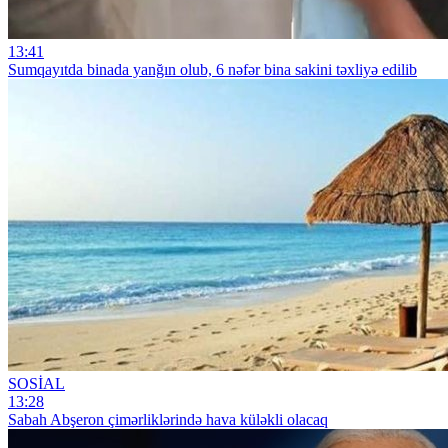
13:41
Sumqayıtda binada yanğın olub, 6 nəfər bina sakini təxliyə edilib
SOSİAL
13:28
Sabah Abşeron çimərliklərində hava küləkli olacaq