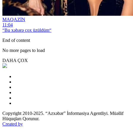
MAQAZİN
11:04
“Bu xəbərə çox üzüldüm“
End of content
No more pages to load
DAHA ÇOX
Copyright 2010-2025. “Azxəbər” İnformasiya Agentliyi. Müəllif
Hüquqları Qorunur.
Created by