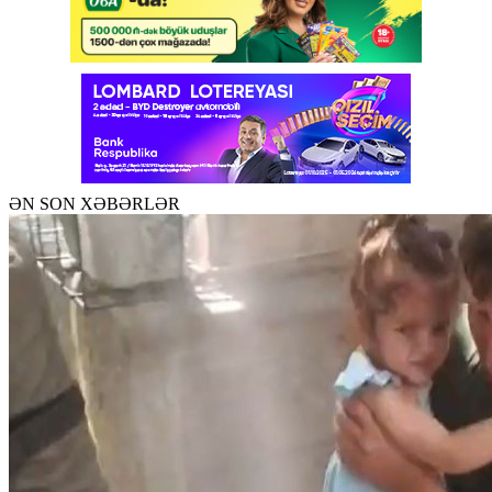
ƏN SON XƏBƏRLƏR