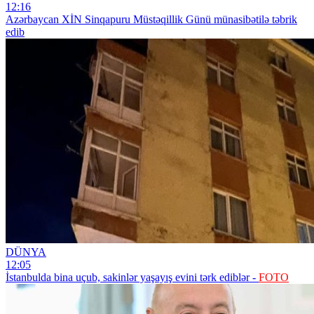
12:16
Azərbaycan XİN Sinqapuru Müstəqillik Günü münasibətilə təbrik
edib
DÜNYA
12:05
İstanbulda bina uçub, sakinlər yaşayış evini tərk ediblər -
FOTO