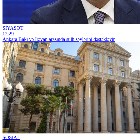
SİYASƏT
12:29
Ankara Bakı və İrəvan arasında sülh səylərini dəstəkləyir
SOSİAL