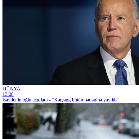
DÜNYA
13:08
Baydenin oğlu açıqladı - "Xərçəng bütün bədəninə yayılıb"