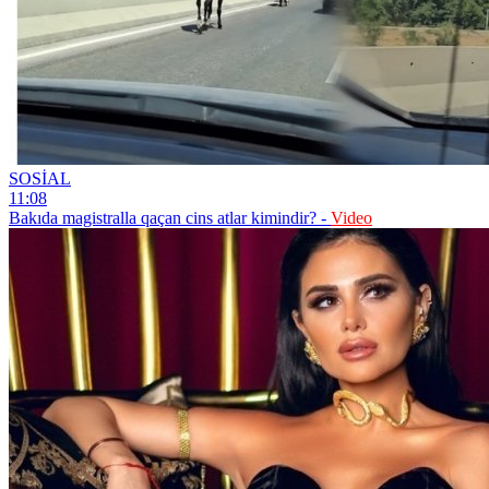
SOSİAL
11:08
Bakıda magistralla qaçan cins atlar kimindir? -
Video