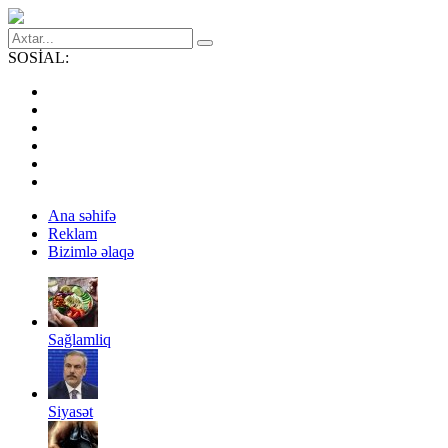
SOSİAL:
Ana səhifə
Reklam
Bizimlə əlaqə
Sağlamliq
Siyasət