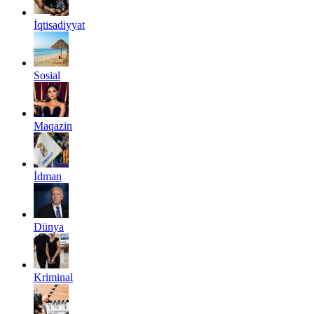
İqtisadiyyat
Sosial
Maqazin
İdman
Dünya
Kriminal