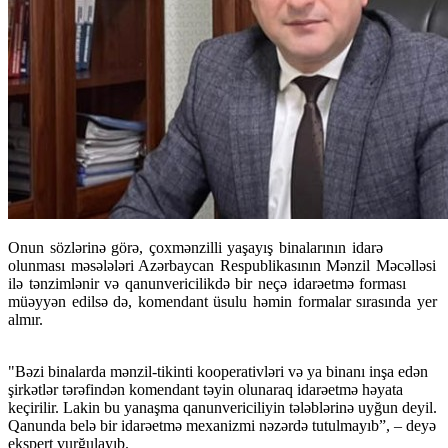
Onun sözlərinə görə, çoxmənzilli yaşayış binalarının idarə
olunması məsələləri Azərbaycan Respublikasının Mənzil Məcəlləsi
ilə tənzimlənir və qanunvericilikdə bir neçə idarəetmə forması
müəyyən edilsə də, komendant üsulu həmin formalar sırasında yer
almır.
"Bəzi binalarda mənzil-tikinti kooperativləri və ya binanı inşa edən
şirkətlər tərəfindən komendant təyin olunaraq idarəetmə həyata
keçirilir. Lakin bu yanaşma qanunvericiliyin tələblərinə uyğun deyil.
Qanunda belə bir idarəetmə mexanizmi nəzərdə tutulmayıb”, – deyə
ekspert vurğulayıb.