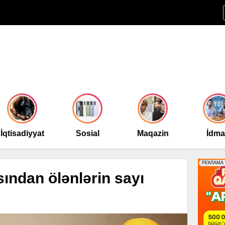
İqtisadiyyat
Sosial
Maqazin
İdm
ından ölənlərin sayı