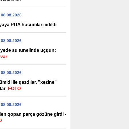
 08.08.2026
yaya PUA hücumları edildi
 08.08.2026
iyədə su tunelində uçqun:
 var
 08.08.2026
 ümidi ilə qazdılar, "xəzinə"
lar-
FOTO
 08.08.2026
dən qopan parça gözünə girdi -
O