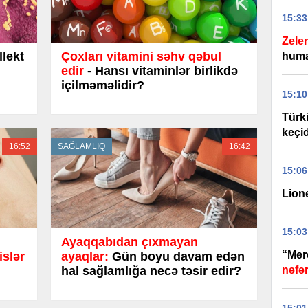
15:33
Zele
llekt
Çoxları vitamini səhv qəbul
huma
edir
- Hansı vitaminlər birlikdə
içilməməlidir?
15:10
Türk
keçid
16:52
SAĞLAMLIQ
16:42
15:06
Lione
15:03
Ayaqqabıdan çıxmayan
“Merc
slər
ayaqlar:
Gün boyu davam edən
hal sağlamlığa necə təsir edir?
nəfər