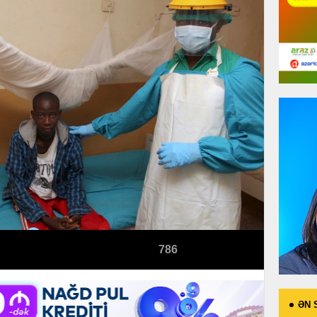
786
ƏN 