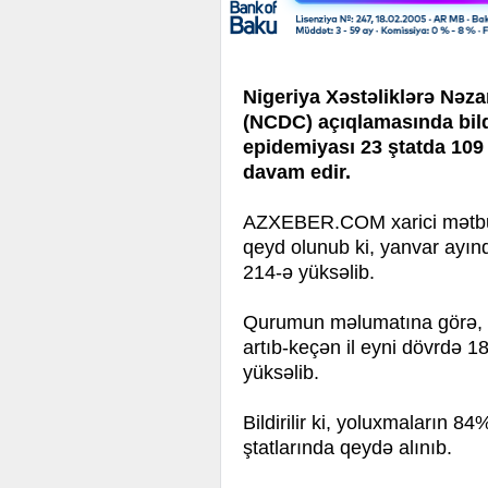
Nigeriya Xəstəliklərə Nəza
(NCDC) açıqlamasında bildi
epidemiyası 23 ştatda 109
davam edir.
AZXEBER.COM xarici mətbuat
qeyd olunub ki, yanvar ayınd
214-ə yüksəlib.
Qurumun məlumatına görə, xə
artıb-keçən il eyni dövrdə 1
yüksəlib.
Bildirilir ki, yoluxmaların 
ştatlarında qeydə alınıb.