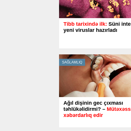
Tibb tarixində ilk:
Süni inte
yeni viruslar hazırladı
SAĞLAMLIQ
Ağıl dişinin gec çıxması
təhlükəlidirmi? –
Mütəxəssi
xəbərdarlıq edir