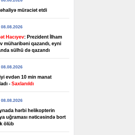
 08.08.2026
əhaliyə müraciət etdi
 08.08.2026
ət Hacıyev
: Prezident İlham
ev müharibəni qazandı, eyni
nda sülhü də qazandı
 08.08.2026
diyi evdən 10 min manat
adı -
Saxlanıldı
 08.08.2026
ynada hərbi helikopterin
ya uğraması nəticəsində bort
ik ölüb