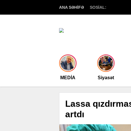
ANA SƏHİFƏ
SOSİAL:
MEDİA
Siyasət
Lassa qızdırmas
artdı