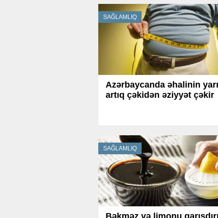
SAĞLAMLIQ
Azərbaycanda əhalinin yarı
artıq çəkidən əziyyət çəkir
SAĞLAMLIQ
Bəkməz və limonu qarışdırı