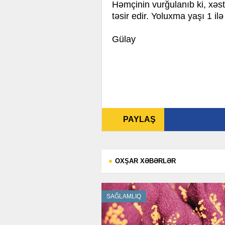
Həmçinin vurğulanıb ki, xəst
təsir edir. Yoluxma yaşı 1 il
Gülay
PAYLAŞ
OXŞAR XƏBƏRLƏR
SAĞLAMLIQ