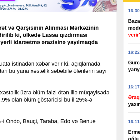
16:30
Baza
rət və Qarşısının Alınması Mərkəzinin
model
rilib ki, ölkədə Lassa qızdırması
verir
 yerli idarəetmə ərazisinə yayılmaqda
16:22
Gürc
a istinadən xəbər verir ki, açıqlamada
yarıy
an bu yana xəstəlik səbəbilə ölənlərin sayı
16:17
stəlik üzrə ölüm faizi ötən illə müqayisədə
Əraq
8,9% olan ölüm göstəricisi bu il 25%-ə
yaxı
84%-i Ondo, Bauçi, Taraba, Edo və Benue
16:11
Ermə
oğlu 