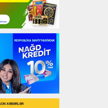
SON XƏBƏRLƏR