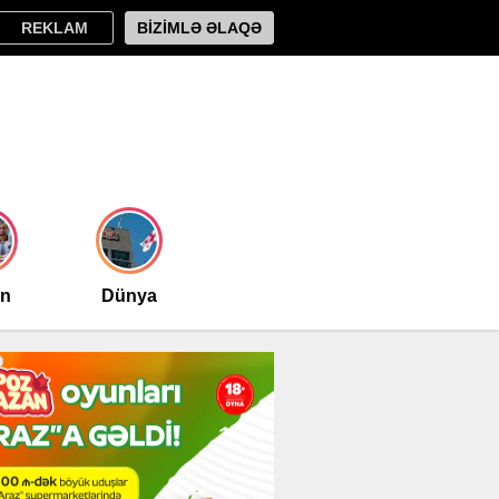
REKLAM
BİZİMLƏ ƏLAQƏ
an
Dünya