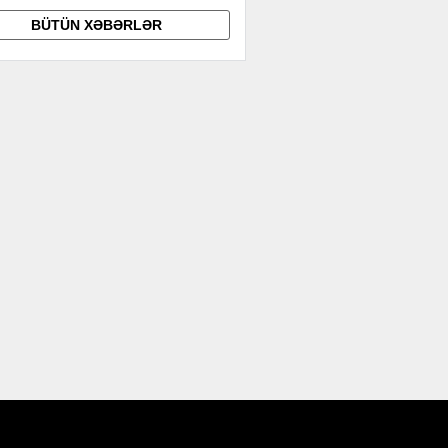
BÜTÜN XƏBƏRLƏR