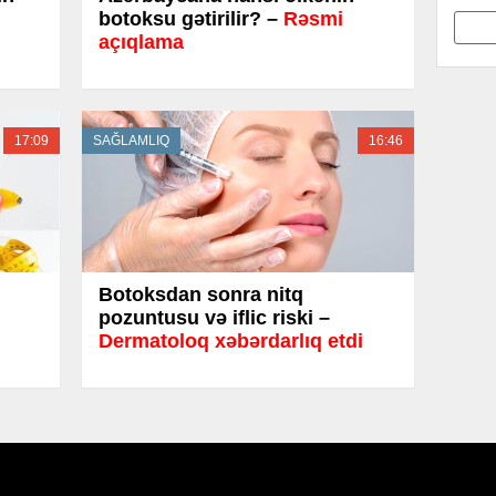
botoksu gətirilir? –
Rəsmi
açıqlama
17:09
SAĞLAMLIQ
16:46
Botoksdan sonra nitq
pozuntusu və iflic riski –
Dermatoloq xəbərdarlıq etdi