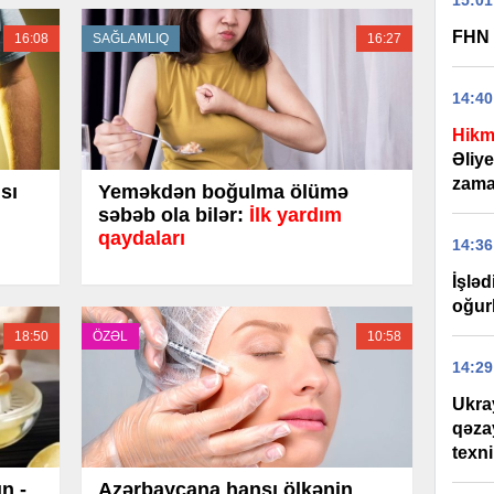
15:01
FHN 
16:08
SAĞLAMLIQ
16:27
14:40
Hikm
Əliy
zama
sı
Yeməkdən boğulma ölümə
səbəb ola bilər:
İlk yardım
qaydaları
14:36
İşlə
oğurl
18:50
ÖZƏL
10:58
14:29
Ukra
qəza
texn
n -
Azərbaycana hansı ölkənin