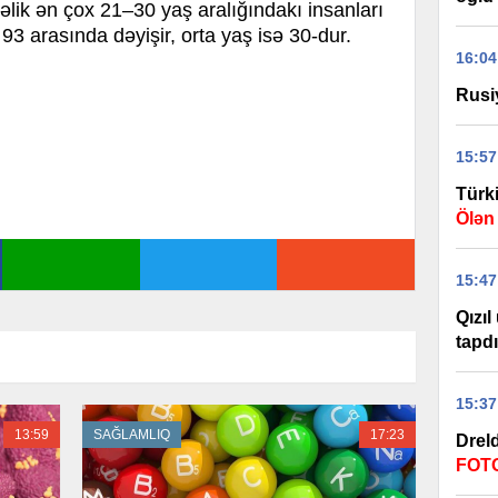
əlik ən çox 21–30 yaş aralığındakı insanları
ə 93 arasında dəyişir, orta yaş isə 30-dur.
16:04
Rusi
15:57
Türk
Ölən
15:47
Qızıl
tapdı
15:37
13:59
SAĞLAMLIQ
17:23
Drel
FOT