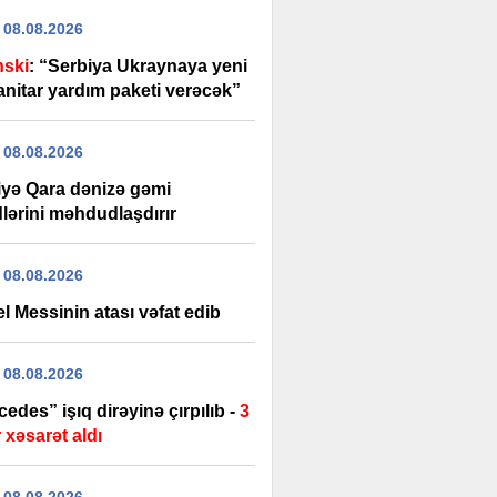
 08.08.2026
nski
: “Serbiya Ukraynaya yeni
nitar yardım paketi verəcək”
 08.08.2026
iyə Qara dənizə gəmi
lərini məhdudlaşdırır
 08.08.2026
l Messinin atası vəfat edib
 08.08.2026
edes” işıq dirəyinə çırpılıb -
3
 xəsarət aldı