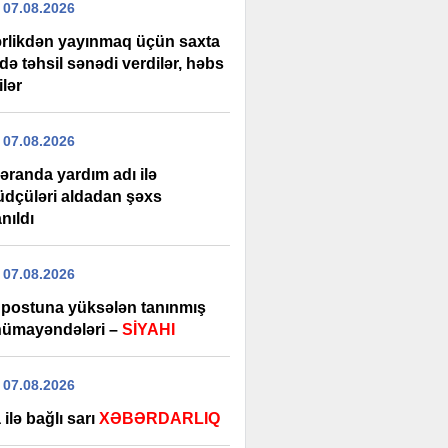
 07.08.2026
rlikdən yayınmaq üçün saxta
də təhsil sənədi verdilər, həbs
ilər
 07.08.2026
əranda yardım adı ilə
üdçüləri aldadan şəxs
nıldı
 07.08.2026
r postuna yüksələn tanınmış
 nümayəndələri –
SİYAHI
 07.08.2026
ilə bağlı sarı
XƏBƏRDARLIQ