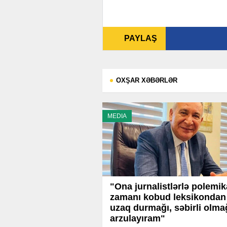
PAYLAŞ
OXŞAR XƏBƏRLƏR
MEDIA
"Ona jurnalistlərlə polemik
zamanı kobud leksikondan
uzaq durmağı, səbirli olma
arzulayıram"