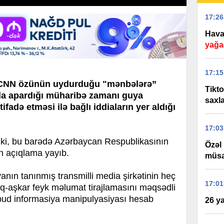
17:26
Hava 
yağa
17:15
də CNN özünün uydurduğu "mənbələrə”
Tikt
anla apardığı müharibə zamanı guya
saxla
fadə etməsi ilə bağlı iddiaların yer aldığı
17:03
i, bu barədə Azərbaycan Respublikasının
Özəl
in açıqlama yayıb.
müsa
yanın tanınmış transmilli media şirkətinin heç
17:01
ıq-aşkar feyk məlumat tirajlamasını məqsədli
obud informasiya manipulyasiyası hesab
26 ya