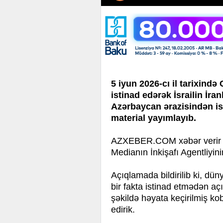
5 iyun 2026-cı il tarixin
istinad edərək İsrailin İr
Azərbaycan ərazisindən isti
material yayımlayıb.
AZXEBER.COM xəbər verir k
Medianın İnkişafı Agentliyin
Açıqlamada bildirilib ki, dün
bir fakta istinad etmədən aç
şəkildə həyata keçirilmiş k
edirik.