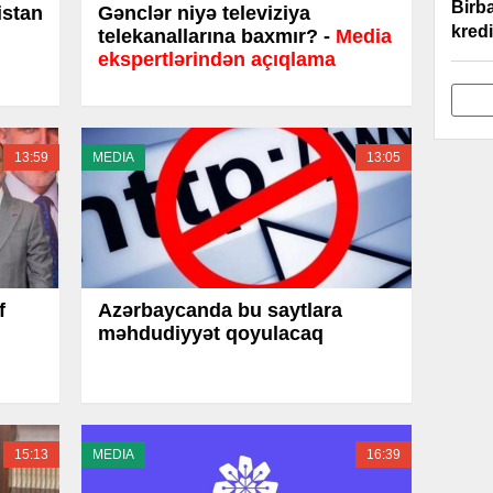
Birb
istan
Gənclər niyə televiziya
kred
telekanallarına baxmır? -
Media
ekspertlərindən açıqlama
13:59
MEDIA
13:05
f
Azərbaycanda bu saytlara
məhdudiyyət qoyulacaq
15:13
MEDIA
16:39