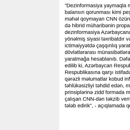
"Dezinformasiya yaymaqla m
balansın qorunması kimi peşə
məhəl qoymayan CNN özünün
də hibrid müharibənin propaq
dezinformasiya Azərbaycana 
yönəlmiş siyasi təxribatdır
ictimaiyyətdə çaşqınlıq yara
dövlətlərarası münasibətlər
yaratmağa hesablanıb. Dəfə
edilib ki, Azərbaycan Respub
Respublikasına qarşı istifa
qərəzli məlumatlar kobud in
təhlükəsizliyi təhdid edən, m
prinsiplərinə zidd formada 
çalışan CNN-dən təkzib ver
tələb edirik”, - açıqlamada 