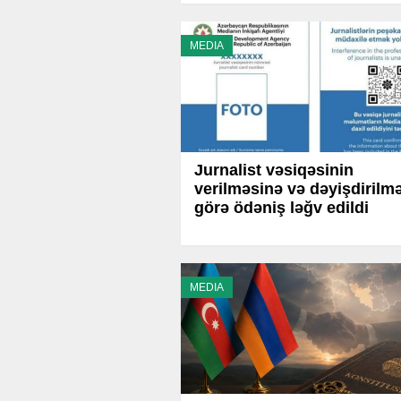
MEDIA
Jurnalist vəsiqəsinin
verilməsinə və dəyişdirilm
görə ödəniş ləğv edildi
MEDIA