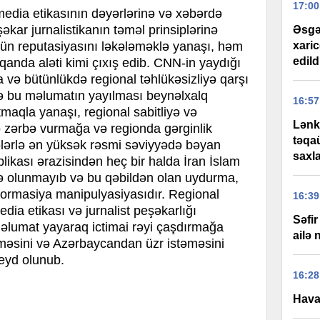
17:00
edia etikasının dəyərlərinə və xəbərdə
kar jurnalistikanın təməl prinsiplərinə
Əsgə
xaric
 reputasiyasını ləkələməklə yanaşı, həm
edild
anda aləti kimi çıxış edib. CNN-in yaydığı
və bütünlükdə regional təhlükəsizliyə qarşı
 və bu məlumatın yayılması beynəlxalq
16:57
tmaqla yanaşı, regional sabitliyə və
Lənk
ə zərbə vurmağa və regionda gərginlik
təqa
lərlə ən yüksək rəsmi səviyyədə bəyan
saxla
likası ərazisindən heç bir halda İran İslam
də olunmayıb və bu qəbildən olan uydurma,
formasiya manipulyasiyasıdır. Regional
16:39
edia etikası və jurnalist peşəkarlığı
Səfi
məlumat yayaraq ictimai rəyi çaşdırmağa
ailə
məsini və Azərbaycandan üzr istəməsini
qeyd olunub.
16:28
Hava 