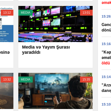
əmək
13:12
MEDIA
13:01
15:26
Gəncə
dönü
15:16
Media və Yayım Şurası
əsinə
yaradıldı
“Kəp
əməli
öldü
15:14
13:32
MEDIA
15:35
"Arz
danı
15:10