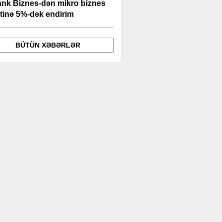
ank Biznes-dən mikro biznes
itinə 5%-dək endirim
BÜTÜN XƏBƏRLƏR