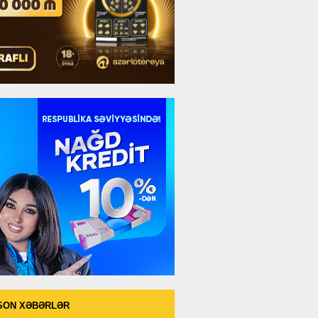
SON XƏBƏRLƏR