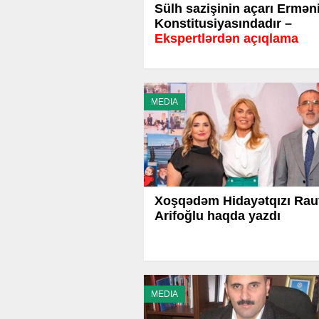
Sülh sazişinin açarı Ermən
Konstitusiyasındadır –
Ekspertlərdən açıqlama
MEDIA
Xoşqədəm Hidayətqızı Rau
Arifoğlu haqda yazdı
MEDIA