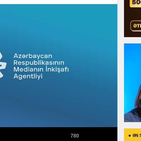
ƏN 
780