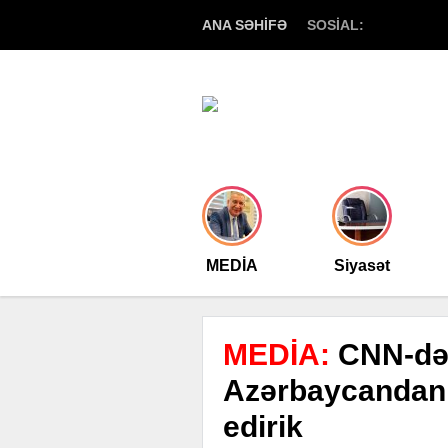
ANA SƏHİFƏ
SOSİAL:
MEDİA
Siyasət
MEDİA:
CNN-dən
Azərbaycandan ü
edirik