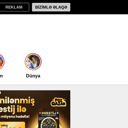
REKLAM
BİZİMLƏ ƏLAQƏ
an
Dünya