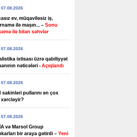
 07.08.2026
sız ev, müqaviləsiz iş,
rnamə ilə maşın... –
Sonu
əmə ilə bitən səhvlər
 07.08.2026
listika ixtisası üzrə qabiliyyət
anının nəticələri -
Açıqlandı
 07.08.2026
sakinləri pullarını ən çox
 xərcləyir?
 07.08.2026
A və Marsol Group
karları bir araya gətirdi –
Yeni