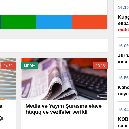
16:15
Kupça
etiba
məhk
16:09
Jurna
imtah
14:53
MEDIA
13:16
15:56
Kənd 
nəyə
a
Media və Yayım Şurasına əlavə
15:44
hüquq və vəzifələr verildi
ğı
KOBİ
sahib