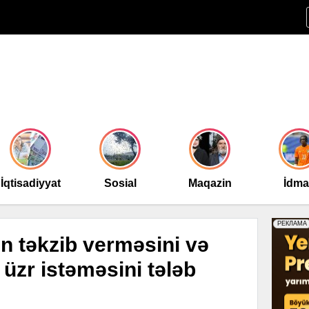
İqtisadiyyat
Sosial
Maqazin
İdm
 təkzib verməsini və
zr istəməsini tələb