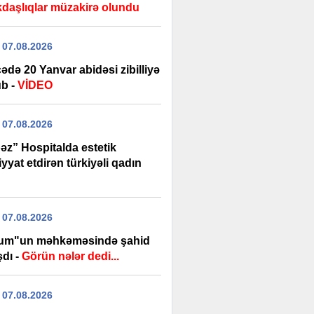
daşlıqlar müzakirə olundu
 07.08.2026
də 20 Yanvar abidəsi zibilliyə
b -
VİDEO
 07.08.2026
əz” Hospitalda estetik
yyat etdirən türkiyəli qadın
 07.08.2026
um"un məhkəməsində şahid
şdı -
Görün nələr dedi...
 07.08.2026