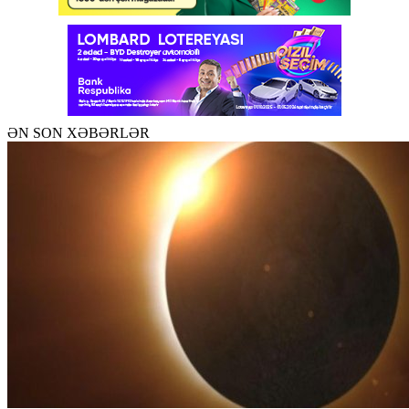
ƏN SON XƏBƏRLƏR