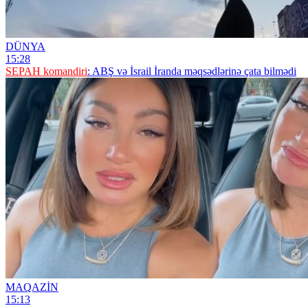
DÜNYA
15:28
SEPAH komandiri
: ABŞ və İsrail İranda məqsədlərinə çata bilmədi
MAQAZİN
15:13