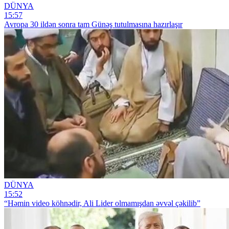
DÜNYA
15:57
Avropa 30 ildən sonra tam Günəş tutulmasına hazırlaşır
DÜNYA
15:52
“Həmin video köhnədir, Ali Lider olmamışdan əvvəl çəkilib”