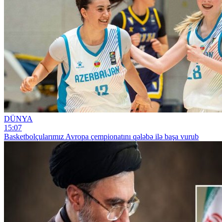
DÜNYA
15:07
Basketbolçularımız Avropa çempionatını qələbə ilə başa vurub