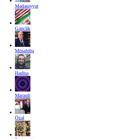
Mədəniyyət
Gənclik
Müsahibə
Hadisə
Maraqli
Özəl