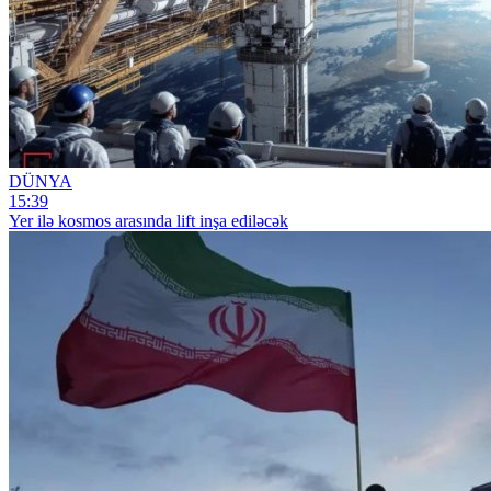
DÜNYA
15:39
Yer ilə kosmos arasında lift inşa ediləcək