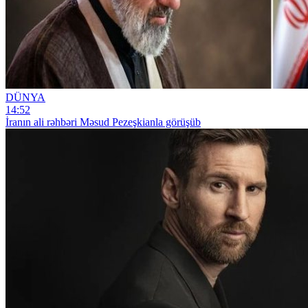
DÜNYA
14:52
İranın ali rəhbəri Məsud Pezeşkianla görüşüb