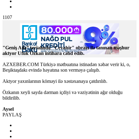
1107
"Geniş Ailə” serialında "Cevahir" obrazı ilə tanınan məşhur
aktyor Ufuk Özkan intihara cəhd edib.
AZXEBER.COM Türkiyə mətbuatına istinadən xəbər verir ki, o,
Beşiktaşdakı evində həyatına son verməyə çalışıb.
Aktyor yaxınlarının köməyi ilə xəstəxanaya çatdırılıb.
Özkanın xeyli sayda dərman içdiyi və vəziyətinin ağır olduğu
bildirilib.
Aysel
PAYLAŞ