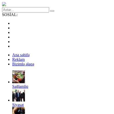
SOSİAL:
Ana səhifə
Reklam
Bizimlə əlaqə
Sağlamliq
Siyasət