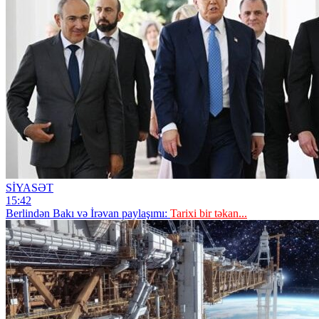
SİYASƏT
15:42
Berlindən Bakı və İrəvan paylaşımı:
Tarixi bir təkan...