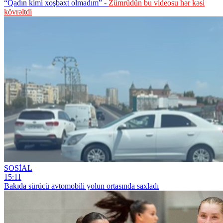
“Qadın kimi xoşbəxt olmadım” -
Zümrüdün bu videosu hər kəsi
kövrəltdi
SOSİAL
15:11
Bakıda sürücü avtomobili yolun ortasında saxladı