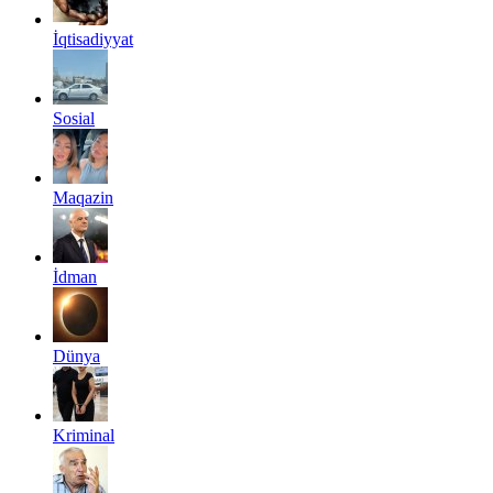
İqtisadiyyat
Sosial
Maqazin
İdman
Dünya
Kriminal