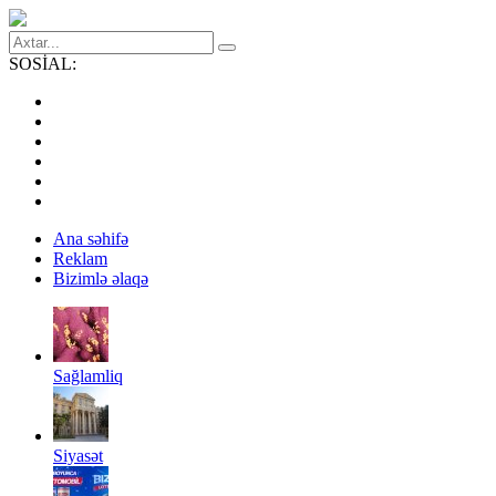
SOSİAL:
Ana səhifə
Reklam
Bizimlə əlaqə
Sağlamliq
Siyasət