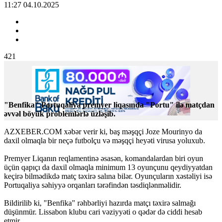
11:27 04.10.2025
421
"Benfika" Portuqaliya premyer liqasında "Portu" ilə matçdan
əvvəl böyük problemlərlə üzləşib.
AZXEBER.COM xəbər verir ki, baş məşqçi Joze Mourinyo da
daxil olmaqla bir neçə futbolçu və məşqçi heyəti virusa yoluxub.
Premyer Liqanın reqlamentinə əsasən, komandalardan biri oyun
üçün qapıçı da daxil olmaqla minimum 13 oyunçunu qeydiyyatdan
keçirə bilmədikdə matç təxirə salına bilər. Oyunçuların xəstəliyi isə
Portuqaliya səhiyyə orqanları tərəfindən təsdiqlənməlidir.
Bildirilib ki, "Benfika" rəhbərliyi hazırda matçı təxirə salmağı
düşünmür. Lissabon klubu cari vəziyyəti o qədər də ciddi hesab
etmir.