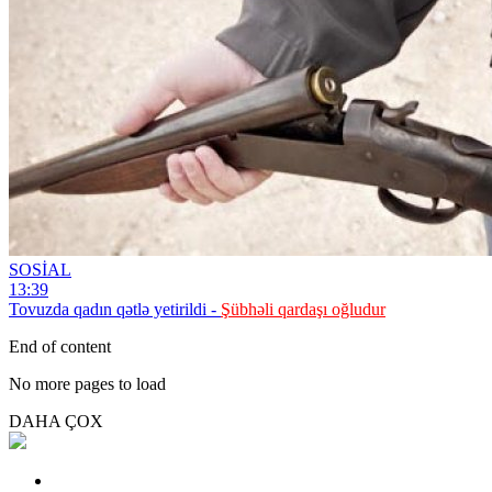
SOSİAL
13:39
Tovuzda qadın qətlə yetirildi -
Şübhəli qardaşı oğludur
End of content
No more pages to load
DAHA ÇOX