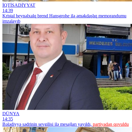
İQTİSADİYYAT
14:39
Kristal beynəlxalq brend Hansgrohe ilə əməkdaşlıq memorandumu
imzalayıb
DÜNYA
14:35
Bələdiyyə sədrinin sevgilisi ilə mesajları yayıldı,
partiyadan qovuldu