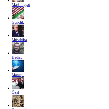
Mədəniyyət
Gənclik
Müsahibə
Hadisə
Maraqli
Özəl