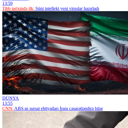
13:59
Tibb tarixində ilk:
Süni intellekt yeni viruslar hazırladı
DÜNYA
13:55
CNN:
ABŞ-ın sursat ehtiyatları İranı cəsarətləndirə bilər