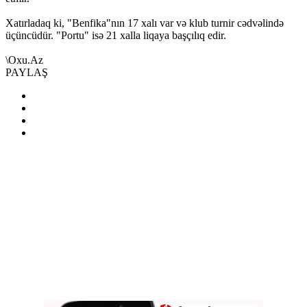
Xatırladaq ki, "Benfika"nın 17 xalı var və klub turnir cədvəlində
üçüncüdür. "Portu" isə 21 xalla liqaya başçılıq edir.
\
Oxu.Az
PAYLAŞ