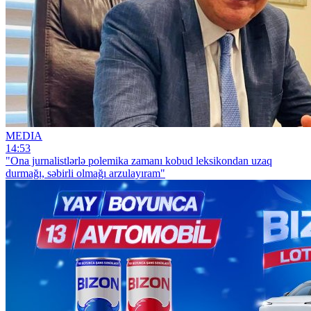
MEDIA
14:53
"Ona jurnalistlərlə polemika zamanı kobud leksikondan uzaq
durmağı, səbirli olmağı arzulayıram"