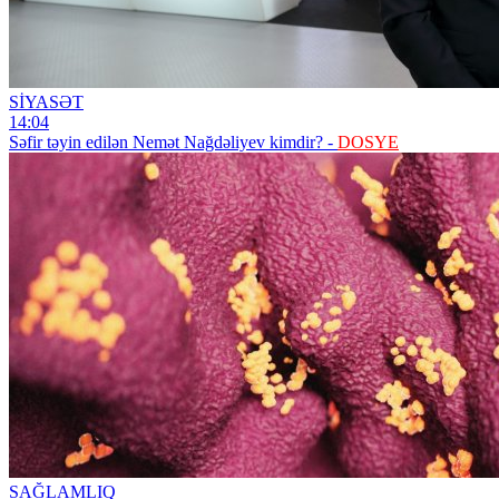
SİYASƏT
14:04
Səfir təyin edilən Nemət Nağdəliyev kimdir? -
DOSYE
SAĞLAMLIQ