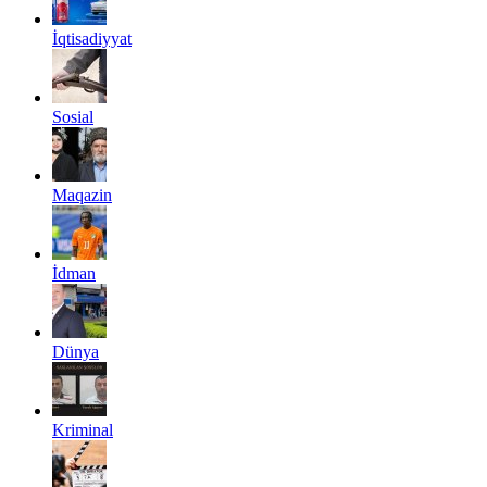
İqtisadiyyat
Sosial
Maqazin
İdman
Dünya
Kriminal