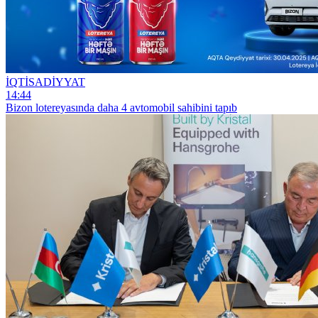
İQTİSADİYYAT
14:44
Bizon lotereyasında daha 4 avtomobil sahibini tapıb