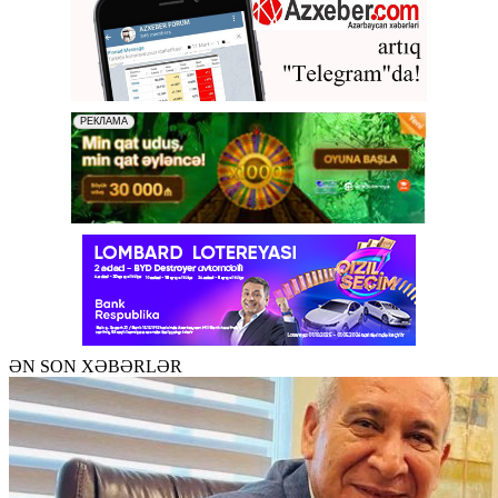
ƏN SON XƏBƏRLƏR