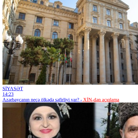
SİYASƏT
14:23
Azərbaycanın neçə ölkədə səfirliyi var? -
XİN-dən açıqlama