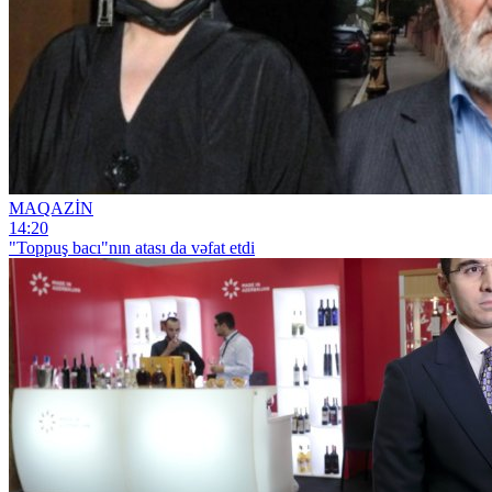
MAQAZİN
14:20
"Toppuş bacı"nın atası da vəfat etdi