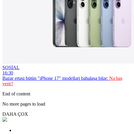
SOSİAL
16:30
Bazar ertəsi bütün "iPhone 17" modelləri bahalaşa bilər:
Nə baş
verir?
End of content
No more pages to load
DAHA ÇOX