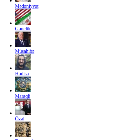
Mədəniyyət
Gənclik
Müsahibə
Hadisə
Maraqli
Özəl