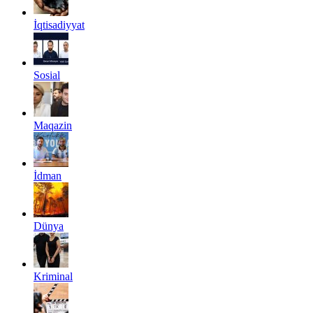
İqtisadiyyat
Sosial
Maqazin
İdman
Dünya
Kriminal