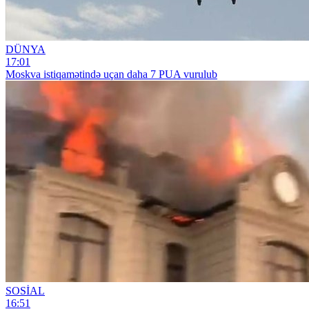
DÜNYA
17:01
Moskva istiqamətində uçan daha 7 PUA vurulub
SOSİAL
16:51