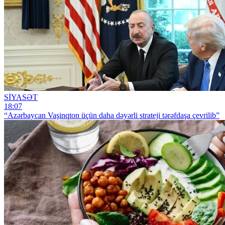
SİYASƏT
18:07
“Azərbaycan Vaşinqton üçün daha dəyərli strateji tərəfdaşa çevrilib”