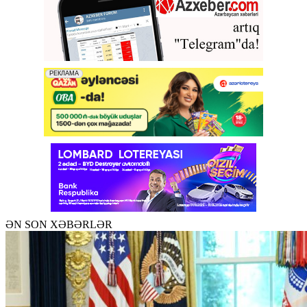
ƏN SON XƏBƏRLƏR