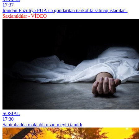
17:37
İrandan Füzuliyə PUA ilə göndərilən narkotiki satmaq istədilər -
Saxlanıldılar - VİDEO
SOSİAL
17:30
Sabirabadda məktəbli qızın meyiti tapıldı