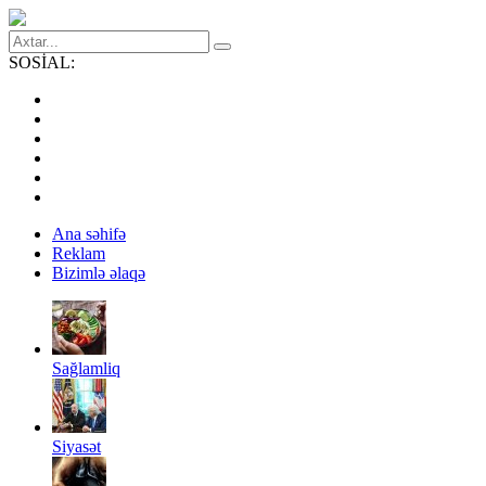
SOSİAL:
Ana səhifə
Reklam
Bizimlə əlaqə
Sağlamliq
Siyasət