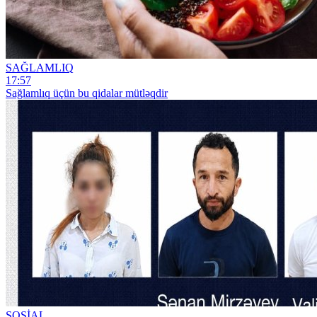
SAĞLAMLIQ
17:57
Sağlamlıq üçün bu qidalar mütləqdir
SOSİAL