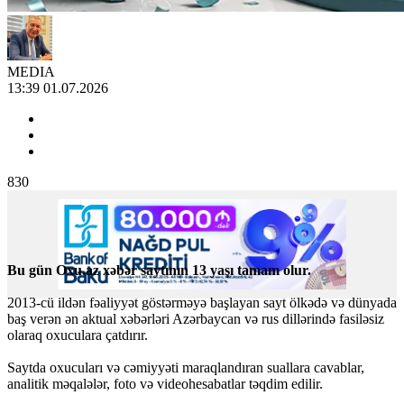
MEDIA
13:39 01.07.2026
830
Bu gün Oxu.az xəbər saytının 13 yaşı tamam olur.
2013-cü ildən fəaliyyət göstərməyə başlayan sayt ölkədə və dünyada
baş verən ən aktual xəbərləri Azərbaycan və rus dillərində fasiləsiz
olaraq oxuculara çatdırır.
Saytda oxucuları və cəmiyyəti maraqlandıran suallara cavablar,
analitik məqalələr, foto və videohesabatlar təqdim edilir.