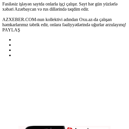
Fasiləsiz işləyən saytda onlarla işçi çalışır. Sayt hər gün yüzlərlə
xəbəri Azərbaycan və rus dillərində təqdim edir.
AZXEBER.COM-nun kollektivi adından Oxu.az-da çalışan
həmkarlarımız təbrik edir, onlara fəaliyyətlərində uğurlar arzulayırıq!
PAYLAŞ