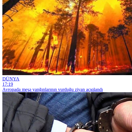
DÜNYA
17:19
Avropada meşə yanğınlarının vurduğu ziyan açıqlandı