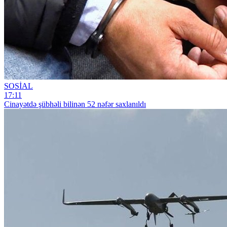
SOSİAL
17:11
Cinayətdə şübhəli bilinən 52 nəfər saxlanıldı