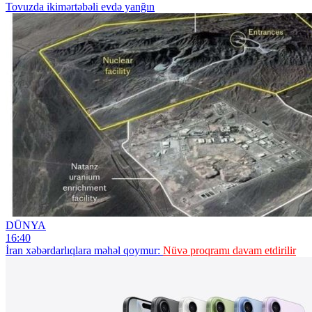
Tovuzda ikimərtəbəli evdə yanğın
DÜNYA
16:40
İran xəbərdarlıqlara məhəl qoymur:
Nüvə proqramı davam etdirilir