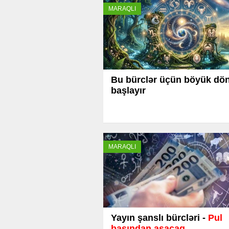
MARAQLI
Bu bürclər üçün böyük dö
başlayır
MARAQLI
Yayın şanslı bürcləri -
Pul
başından aşacaq