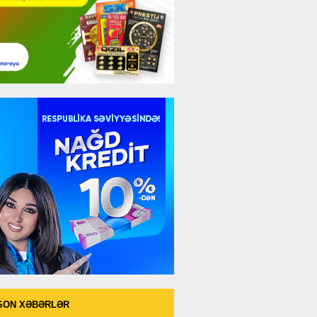
SON XƏBƏRLƏR