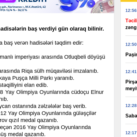
12:56
Təcil
zəng
hadisələrin baş verdiyi gün olaraq bilinir.
aş verən hadisələri təqdim edir:
12:50
Paşi
anlı imperiyası arasında Otluqbeli döyüşü
asında Riqa sülh müqaviləsi imzalanıb.
12:41
aya Puşça Milli Parkı yaranıb.
Pirş
illiyini elan edib.
meyit
 Yay Olimpiya Oyunlarında cüdoçu Elnur
nıb.
12:28
can ostanında zəlzələlər baş verib.
2 Yay Olimpiya Oyunlarında güləşçilər
Saba
rov qızıl medal qazanıb.
eçən 2016 Yay Olimpiya Oyunlarında
12:17
üş medal qazanıb.