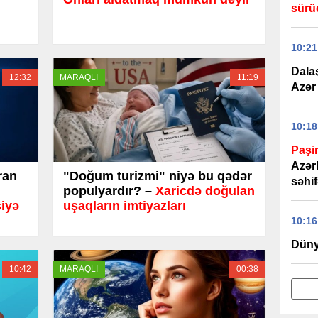
sürü
10:21
Dala
12:32
MARAQLI
11:19
Azər 
10:18
Paşi
Azər
ran
"Doğum turizmi" niyə bu qədər
səhif
populyardır? –
Xaricdə doğulan
siyə
uşaqların imtiyazları
10:16
Düny
10:42
MARAQLI
00:38