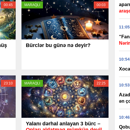
apar
00:45
MARAQLI
00:03
araşd
11:05
“Fana
Nəri
nüş
Bürclər bu günə nə deyir?
10:54
Xoca
23:10
MARAQLI
22:25
10:53
Azad 
ən ç
10:46
Yalanı dərhal anlayan 3 bürc –
Qobu
Onları aldatmaq mümkün deyil