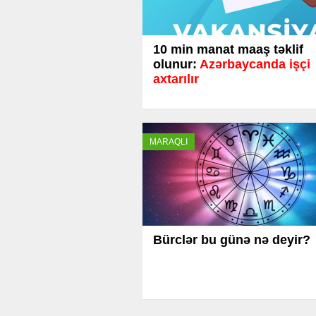
10 min manat maaş təklif
olunur:
Azərbaycanda işçi
axtarılır
MARAQLI
Bürclər bu günə nə deyir?