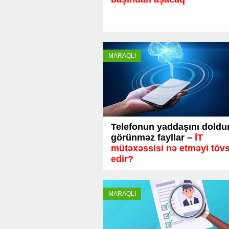
MARAQLI
Telefonun yaddaşını doldu
görünməz fayllar –
İT
mütəxəssisi nə etməyi töv
edir?
MARAQLI