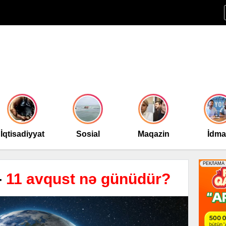
İqtisadiyyat
Sosial
Maqazin
İdm
-
11 avqust nə günüdür?