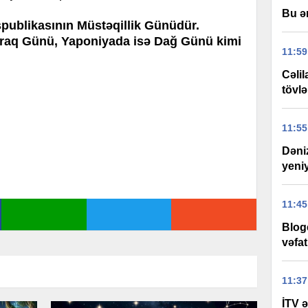
Bu ə
publikasının Müstəqillik Günüdür.
raq Günü, Yaponiyada isə Dağ Günü kimi
11:59
Cəli
tövlə
11:55
Dəni
yeniy
11:45
Blog
vəfat
11:37
İTV ə