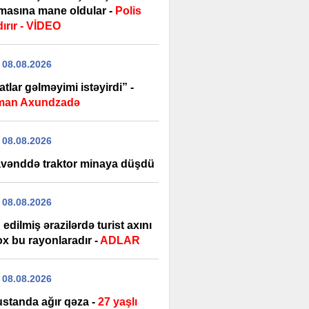
masına mane oldular -
Polis
ırır - VİDEO
 08.08.2026
tlar gəlməyimi istəyirdi” -
man Axundzadə
 08.08.2026
vənddə traktor minaya düşdü
 08.08.2026
edilmiş ərazilərdə turist axını
ox bu rayonlaradır -
ADLAR
 08.08.2026
standa ağır qəza -
27 yaşlı