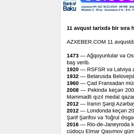
11 avqust tarixdə bir sıra 
AZXEBER.COM 11 avqustda b
1473
— Ağqoyunlular və Osm
baş verib.
1920
— RSFSR və Latviya ar
1932
— Belarusda Belovejsk
1960
— Çad Fransadan müstəq
2008
— Pekində keçən 2008
Məmmədli qızıl medal qaza
2012
— İranın Şərqi Azərbay
2012
— Londonda keçən 201
Şərif Şərifov və Toğrul Əsgə
2016
— Rio-de-Janeyroda k
cüdoçu Elmar Qasımov güm