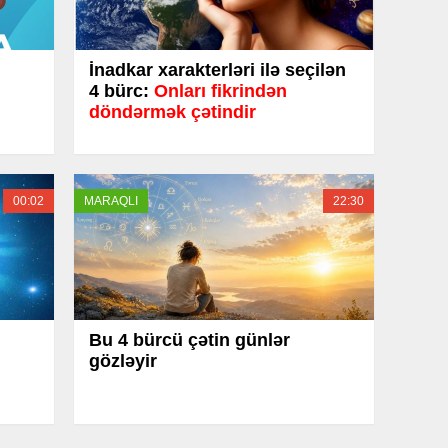
İnadkar xarakterləri ilə seçilən
4 bürc:
Onları fikrindən
döndərmək çətindir
00:02
MARAQLI
22:30
Bu 4 bürcü çətin günlər
gözləyir