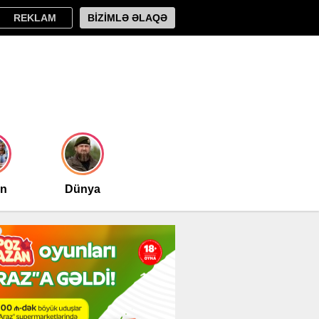
REKLAM
BİZİMLƏ ƏLAQƏ
an
Dünya