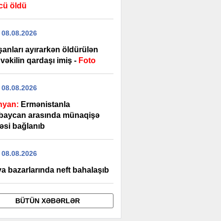
cü öldü
 08.08.2026
şanları ayırarkən öldürülən
vəkilin qardaşı imiş -
Foto
 08.08.2026
nyan:
Ermənistanla
baycan arasında münaqişə
əsi bağlanıb
 08.08.2026
a bazarlarında neft bahalaşıb
BÜTÜN XƏBƏRLƏR