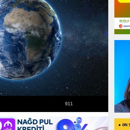
911
ƏN 