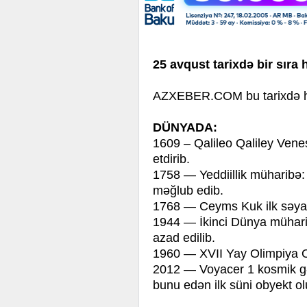
25 avqust tarixdə bir sıra 
AZXEBER.COM bu tarixdə han
DÜNYADA:
1609 – Qalileo Qaliley Vene
etdirib.
1758 — Yeddiillik müharibə: 
məğlub edib.
1768 — Ceyms Kuk ilk səyah
1944 — İkinci Dünya müharibə
azad edilib.
1960 — XVII Yay Olimpiya O
2012 — Voyacer 1 kosmik gə
bunu edən ilk süni obyekt ol