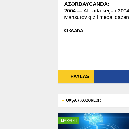
AZƏRBAYCANDA:
2004 — Afinada keçən 2004 
Mansurov qızıl medal qazan
Oksana
PAYLAŞ
OXŞAR XƏBƏRLƏR
MARAQLI