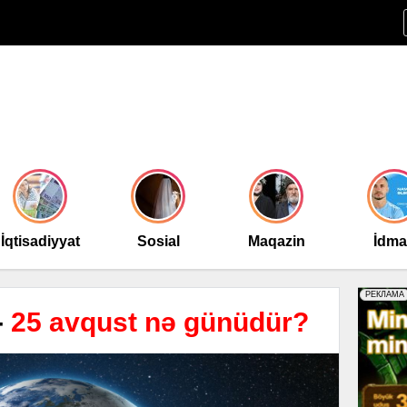
İqtisadiyyat
Sosial
Maqazin
İdm
-
25 avqust nə günüdür?