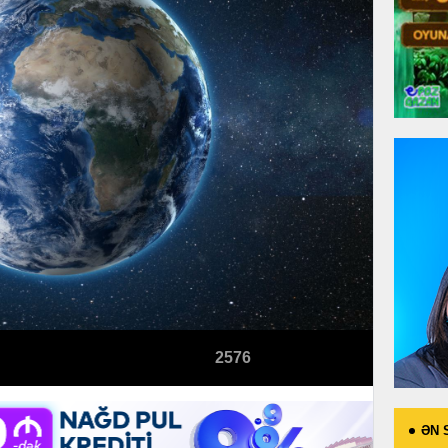
2576
ƏN 