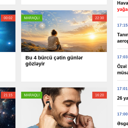
Hava 
yağa
00:02
MARAQLI
22:30
17:15
Tanı
aerop
17:03
Bu 4 bürcü çətin günlər
gözləyir
Özəl
müsa
17:01
21:15
MARAQLI
16:20
26 ya
17:00
Əsgə