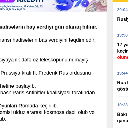
20:04
Rusi
hadisələrin baş verdiyi gün olaraq bilinir.
19:58
sı hadisələrin baş verdiyini təqdim edir:
17 ya
keçir
olun
siyaya ilk dəfə öz teleskopunu nümayiş
Prussiya kralı II. Frederik Rus ordusunu
19:44
Rus 
ətinə başlayıb.
göst
si: Paris Antihitler koalisiyası tərəfindən
19:28
yunları Romada keçirilib.
misi ulduzlararası kosmosa daxil olub və
Bakı
ub.
qanu