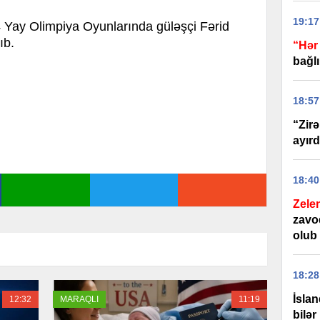
19:17
Yay Olimpiya Oyunlarında güləşçi Fərid
ıb.
“Hər 
bağlı
18:57
“Zirə
ayırd
18:40
Zele
zavo
olub
18:28
İslan
12:32
MARAQLI
11:19
bilər