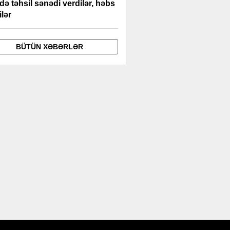
də təhsil sənədi verdilər, həbs
ilər
BÜTÜN XƏBƏRLƏR