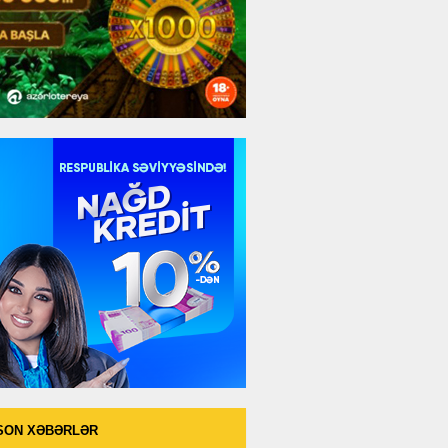
SON XƏBƏRLƏR