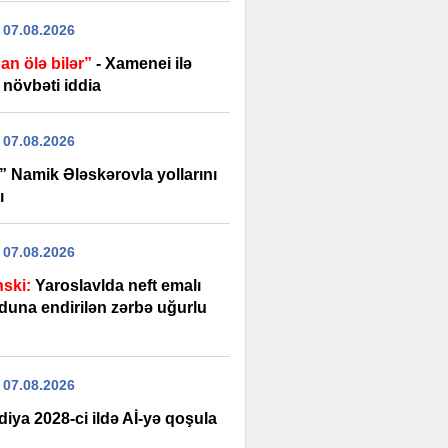
 07.08.2026
an ölə bilər”
- Xamenei ilə
 növbəti iddia
 07.08.2026
” Namik Ələskərovla yollarını
ı
 07.08.2026
nski:
Yaroslavlda neft emalı
duna endirilən zərbə uğurlu
 07.08.2026
diya 2028-ci ildə Aİ-yə qoşula