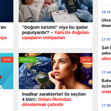
18:16
Ukra
lima
ran
"Doğum turizmi" niyə bu qədər
populyardır? –
Xaricdə doğulan
siyə
uşaqların imtiyazları
17:47
Şah 
şəbə
alim
10:42
MARAQLI
00:38
17:44
Bakı
üçün
araşd
İnadkar xarakterləri ilə seçilən
4 bürc:
Onları fikrindən
döndərmək çətindir
17:26