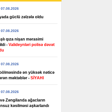
 07.08.2026
yada güclü zəlzələ oldu
 07.08.2026
şlı qıza nişan mərasimi
ildi -
Valideynləri polisə dəvət
du
 07.08.2026
bölməsində ən yüksək nəticə
ərən məktəblər -
SİYAHI
 07.08.2026
 və Zəngilanda ağacların
nsuz kəsilməsi aşkarlandı