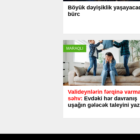
Böyük dəyişiklik yaşayaca
bürc
MARAQLI
Valideynlərin fərqinə varm
səhv:
Evdəki hər davranış
uşağın gələcək taleyini yaz