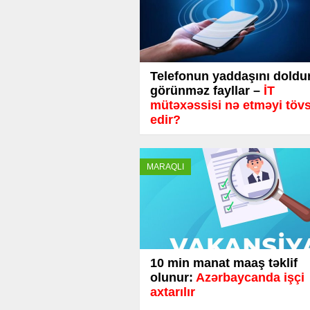
Telefonun yaddaşını doldu
görünməz fayllar –
İT
mütəxəssisi nə etməyi töv
edir?
MARAQLI
10 min manat maaş təklif
olunur:
Azərbaycanda işçi
axtarılır