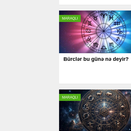
MARAQLI
Bürclər bu günə nə deyir?
MARAQLI