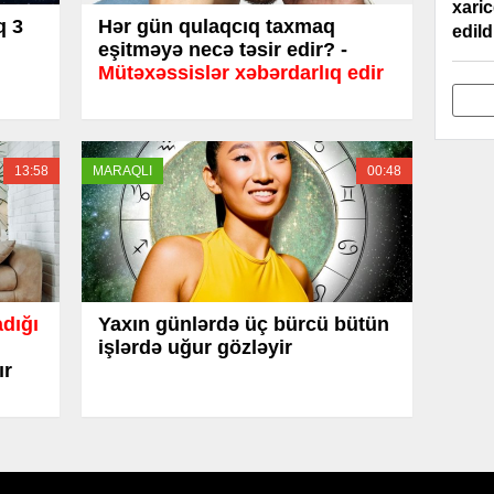
xaric
q 3
Hər gün qulaqcıq taxmaq
edild
eşitməyə necə təsir edir? -
Mütəxəssislər xəbərdarlıq edir
13:58
MARAQLI
00:48
adığı
Yaxın günlərdə üç bürcü bütün
işlərdə uğur gözləyir
ır