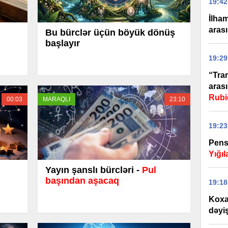
19:42
İlha
arası
Bu bürclər üçün böyük dönüş
başlayır
19:29
“Tra
arası
Rubi
00:03
MARAQLI
23:10
19:23
Pensi
Yığı
Yayın şanslı bürcləri -
Pul
başından aşacaq
19:18
Koxa
dəyiş