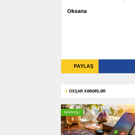
Oksana
PAYLAŞ
OXŞAR XƏBƏRLƏR
MARAQLI