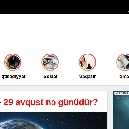
İqtisadiyyat
Sosial
Maqazin
İdm
-
29 avqust nə günüdür?