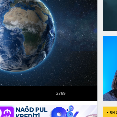
2769
ƏN 