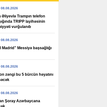
 08.08.2026
 Əliyevlə Trampın telefon
şığında TRIPP layihəsinin
iyyəti vurğulanıb
 08.08.2026
l Madrid” Messiyə başsağlığı
 08.08.2026
fon zəngi bu 5 bürcün həyatını
şəcək
 08.08.2026
an Şoray Azərbaycana
cək