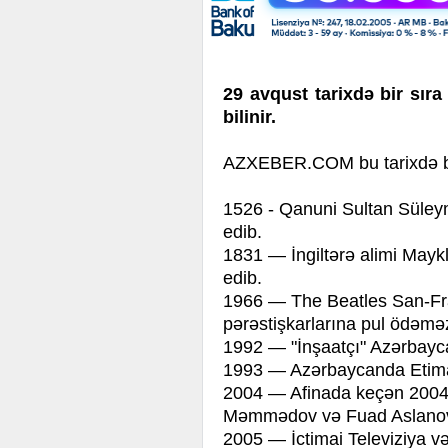
29 avqust tarixdə bir sıra
bilinir.
AZXEBER.COM bu tarixdə baş
1526 - Qanuni Sultan Süle
edib.
1831 — İngiltərə alimi Mayk
edib.
1966 — The Beatles San-Fra
pərəstişkarlarına pul ödəməz
1992 — "İnşaatçı" Azərbay
1993 — Azərbaycanda Etima
2004 — Afinada keçən 2004 
Məmmədov və Fuad Aslanov
2005 — İctimai Televiziya və 