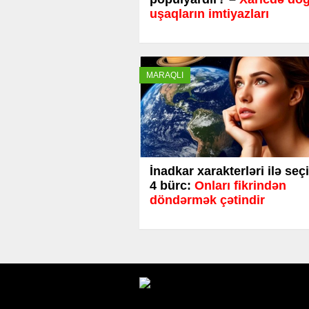
uşaqların imtiyazları
MARAQLI
İnadkar xarakterləri ilə seç
4 bürc:
Onları fikrindən
döndərmək çətindir