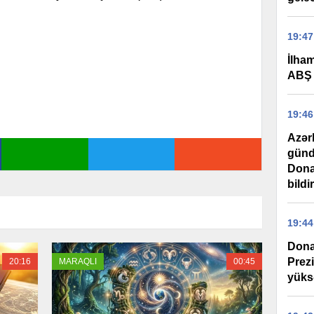
19:47
İlha
ABŞ 
19:46
Azər
günd
Dona
bildi
19:44
Dona
Prez
20:16
MARAQLI
00:45
yüks