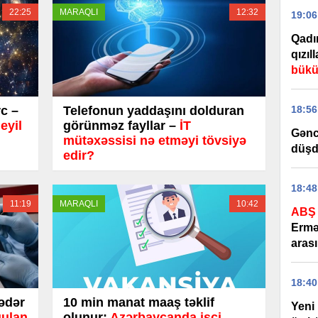
22:25
MARAQLI
12:32
19:06
Qadın
qızıl
bükü
18:56
rc –
Telefonun yaddaşını dolduran
eyil
görünməz fayllar –
İT
Gənc
mütəxəssisi nə etməyi tövsiyə
düş
edir?
18:48
11:19
MARAQLI
10:42
ABŞ 
Ermə
arası
18:40
ədər
10 min manat maaş təklif
Yeni 
ğulan
olunur:
Azərbaycanda işçi