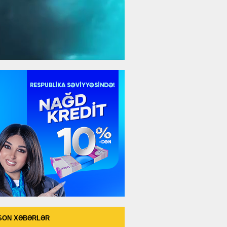
SON XƏBƏRLƏR