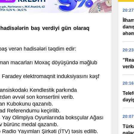
20:27
İlham
danı
 hadisələrin baş verdiyi gün olaraq
əhəm
 verən hadisələri təqdim edir:
20:23
“Rea
yman macarları Moxaç döyüşündə məğlub
verib
l Faradey elektromaqnit induksiyasını kəşf
20:16
nsiskodakı Kendlestik parkında
Tele
dən əvvəl son konsertini verib.
dəyi
can Kubokunu qazanıb.
d Referendumu keçirilib.
20:07
Yay Olimpiya Oyunlarında boksçular Ağası
 bürünc medal qazanıb.
Türk
Radio Yayımları Şirkəti (İTV) təsis edilib.
gələ