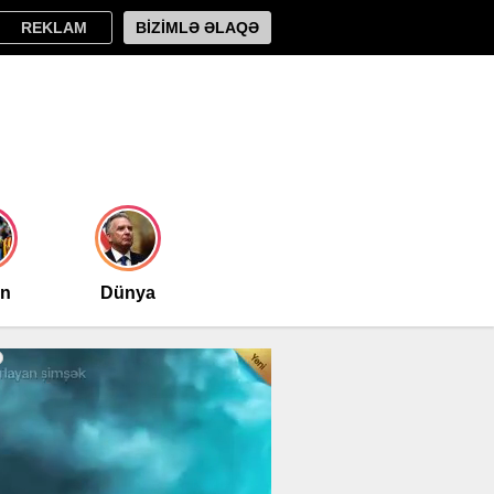
REKLAM
BİZİMLƏ ƏLAQƏ
an
Dünya