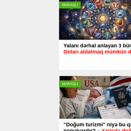
MARAQLI
Yalanı dərhal anlayan 3 bü
Onları aldatmaq mümkün d
MARAQLI
"Doğum turizmi" niyə bu q
populyardır? –
Xaricdə do