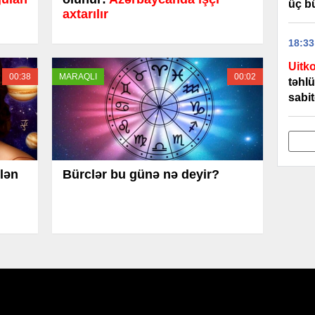
üç b
axtarılır
18:33
Uitko
00:38
MARAQLI
00:02
təhlü
sabit
ilən
Bürclər bu günə nə deyir?