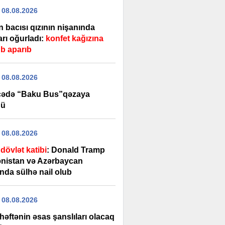
 08.08.2026
 bacısı qızının nişanında
ları oğurladı:
konfet kağızına
b aparıb
 08.08.2026
ədə “Baku Bus”qəzaya
dü
 08.08.2026
dövlət katibi
: Donald Tramp
nistan və Azərbaycan
nda sülhə nail olub
 08.08.2026
həftənin əsas şanslıları olacaq