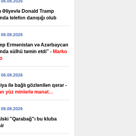
 08.08.2026
m Əliyevlə Donald Tramp
nda telefon danışığı olub
 08.08.2026
mp Ermənistan və Azərbaycan
nda sülhü təmin etdi” -
Marko
o
 08.08.2026
ya ilə bağlı gözlənilən qərar -
lan yüz minlərlə manat…
 08.08.2026
lski "Qarabağ"ı bu kluba
ir