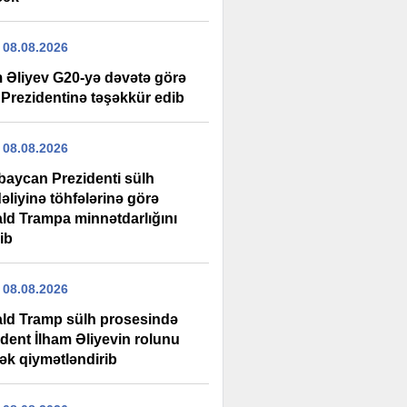
 08.08.2026
m Əliyev G20-yə dəvətə görə
Prezidentinə təşəkkür edib
 08.08.2026
baycan Prezidenti sülh
əliyinə töhfələrinə görə
ld Trampa minnətdarlığını
rib
 08.08.2026
ld Tramp sülh prosesində
ident İlham Əliyevin rolunu
ək qiymətləndirib