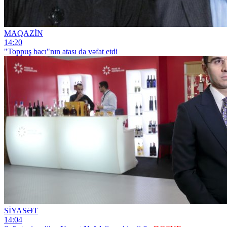
MAQAZİN
14:20
"Toppuş bacı"nın atası da vəfat etdi
SİYASƏT
14:04