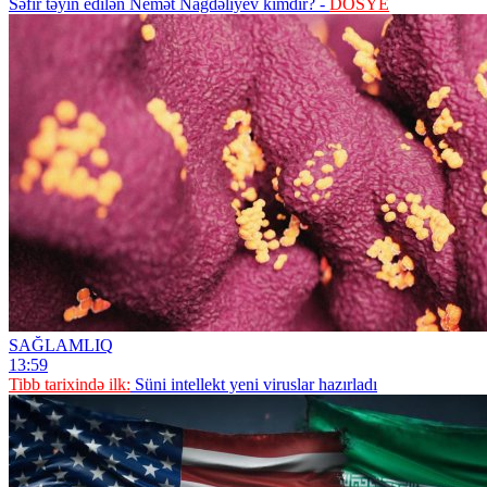
Səfir təyin edilən Nemət Nağdəliyev kimdir? -
DOSYE
SAĞLAMLIQ
13:59
Tibb tarixində ilk:
Süni intellekt yeni viruslar hazırladı