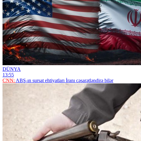
DÜNYA
13:55
CNN:
ABŞ-ın sursat ehtiyatları İranı cəsarətləndirə bilər