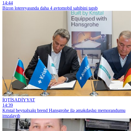
14:44
Bizon lotereyasında daha 4 avtomobil sahibini tapıb
İQTİSADİYYAT
14:39
Kristal beynəlxalq brend Hansgrohe ilə əməkdaşlıq memorandumu
imzalayıb