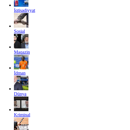
İqtisadiyyat
Sosial
Maqazin
İdman
Dünya
Kriminal