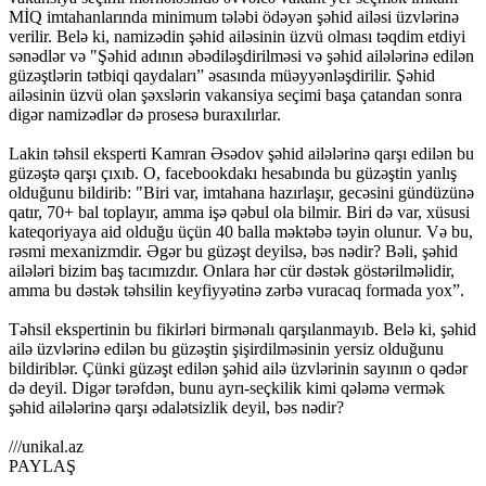
MİQ imtahanlarında minimum tələbi ödəyən şəhid ailəsi üzvlərinə
verilir. Belə ki, namizədin şəhid ailəsinin üzvü olması təqdim etdiyi
sənədlər və "Şəhid adının əbədiləşdirilməsi və şəhid ailələrinə edilən
güzəştlərin tətbiqi qaydaları” əsasında müəyyənləşdirilir. Şəhid
ailəsinin üzvü olan şəxslərin vakansiya seçimi başa çatandan sonra
digər namizədlər də prosesə buraxılırlar.
Lakin təhsil eksperti Kamran Əsədov şəhid ailələrinə qarşı edilən bu
güzəştə qarşı çıxıb. O, facebookdakı hesabında bu güzəştin yanlış
olduğunu bildirib: "Biri var, imtahana hazırlaşır, gecəsini gündüzünə
qatır, 70+ bal toplayır, amma işə qəbul ola bilmir. Biri də var, xüsusi
kateqoriyaya aid olduğu üçün 40 balla məktəbə təyin olunur. Və bu,
rəsmi mexanizmdir. Əgər bu güzəşt deyilsə, bəs nədir? Bəli, şəhid
ailələri bizim baş tacımızdır. Onlara hər cür dəstək göstərilməlidir,
amma bu dəstək təhsilin keyfiyyətinə zərbə vuracaq formada yox”.
Təhsil ekspertinin bu fikirləri birmənalı qarşılanmayıb. Belə ki, şəhid
ailə üzvlərinə edilən bu güzəştin şişirdilməsinin yersiz olduğunu
bildiriblər. Çünki güzəşt edilən şəhid ailə üzvlərinin sayının o qədər
də deyil. Digər tərəfdən, bunu ayrı-seçkilik kimi qələmə vermək
şəhid ailələrinə qarşı ədalətsizlik deyil, bəs nədir?
///unikal.az
PAYLAŞ