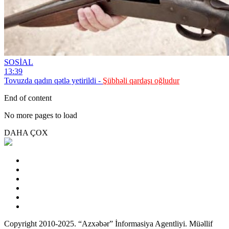
SOSİAL
13:39
Tovuzda qadın qətlə yetirildi -
Şübhəli qardaşı oğludur
End of content
No more pages to load
DAHA ÇOX
Copyright 2010-2025. “Azxəbər” İnformasiya Agentliyi. Müəllif