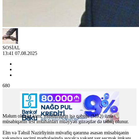
SOSİAL
13:41 07.08.2025
680
Məlum olduğu kimi, müəllimlərin işə qəbulu (MİQ) üzrə
müsabiqənin test imtahanları müəyyən güzəştlər də tətbiq olunur.
Elm və Təhsil Nazirliyinin müvafiq qərarına əsasən müsabiqənin
vakansiya seçimi mərhələsində əvvəlcə vakant yer seçmək imkanı