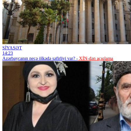
SİYASƏT
14:23
Azərbaycanın neçə ölkədə səfirliyi var? -
XİN-dən açıqlama