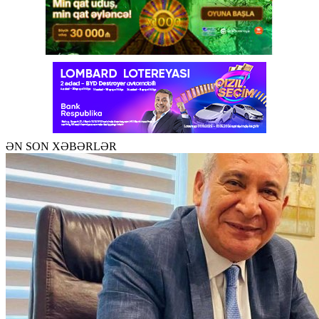
ƏN SON XƏBƏRLƏR