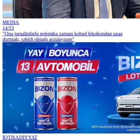
MEDIA
14:53
"Ona jurnalistlərlə polemika zamanı kobud leksikondan uzaq
durmağı, səbirli olmağı arzulayıram"
İQTİSADİYYAT