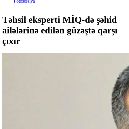
Fotosessiya
Təhsil eksperti MİQ-də şəhid
ailələrinə edilən güzəştə qarşı
çıxır