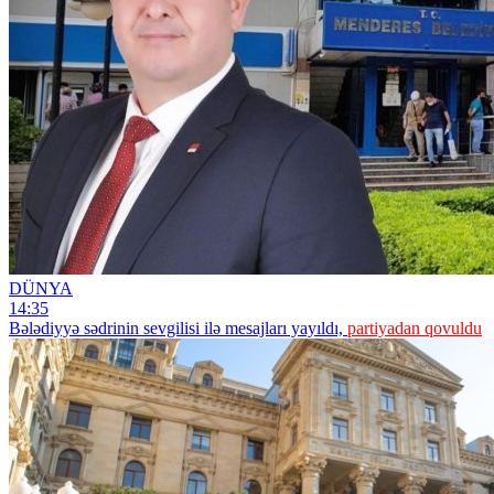
DÜNYA
14:35
Bələdiyyə sədrinin sevgilisi ilə mesajları yayıldı,
partiyadan qovuldu