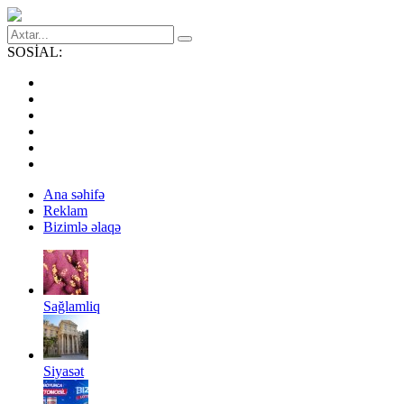
SOSİAL:
Ana səhifə
Reklam
Bizimlə əlaqə
Sağlamliq
Siyasət