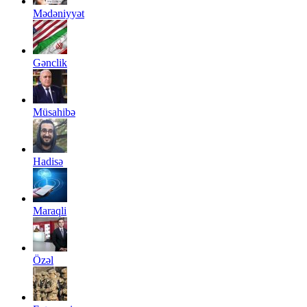
Mədəniyyət
Gənclik
Müsahibə
Hadisə
Maraqli
Özəl