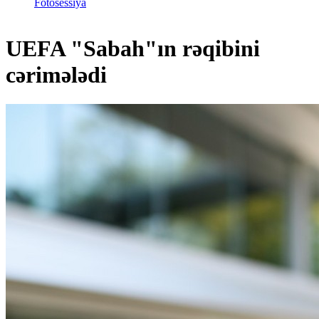
Fotosessiya
UEFA "Sabah"ın rəqibini
cərimələdi