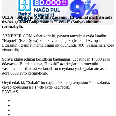
UEFA "Sabah"ın Konfrans Liqasının III təsnifat mərhələsində
üz-üzə gələcəyi Bolqarıstanın "Levski" (Sofiya) klubunu
cərimələyib.
AZXEBER.COM xəbər verir ki, paytaxt təmsilçisi evdə İsrailin
"Hapoel" (Beer-Şeva) kollektivinə qarşı keçirdikləri Avropa
Liqasının I təsnifat mərhələsinin ilk oyununda (0:0) yaşananlara görə
ziyana düşüb.
Sofiya klubu ictimai keçidlərin bağlanması ucbatından 14000 avro
ödəyəcək. Bundan əlavə, "Levski" azarkeşlərin pirotexniki
vasitələrdən istifadəsi və fanatların meydana yad əşyalar atmasına
görə 6000 avro cərimələnib.
Qeyd edək ki, "Sabah" bu rəqiblə ilk matçı avqustun 7-də səfərdə,
cavab görüşünü isə 14-də evdə keçirəcək.
PAYLAŞ