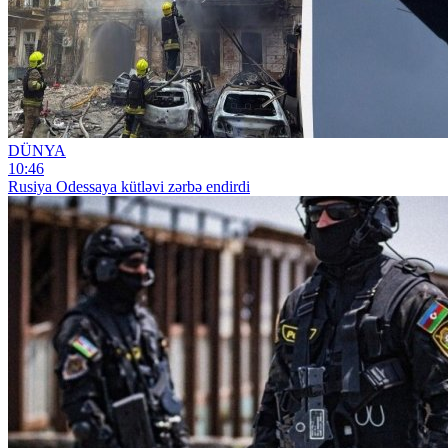
DÜNYA
10:46
Rusiya Odessaya kütləvi zərbə endirdi