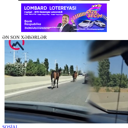
ƏN SON XƏBƏRLƏR
SOSİAL