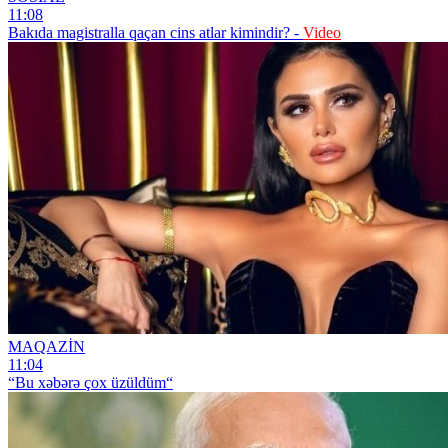
11:08
Bakıda magistralla qaçan cins atlar kimindir? -
Video
MAQAZİN
11:04
“Bu xəbərə çox üzüldüm“