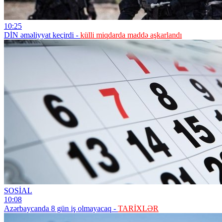
10:25
DİN əməliyyat keçirdi -
külli miqdarda maddə aşkarlandı
SOSİAL
10:08
Azərbaycanda 8 gün iş olmayacaq -
TARİXLƏR