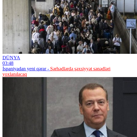
DÜNYA
03:48
İspaniyadan yeni qərar -
Sərhədlərdə şəxsiyyət sənədləri
yoxlanılacaq