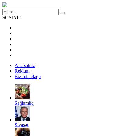
SOSİAL:
Ana səhifə
Reklam
Bizimlə əlaqə
Sağlamliq
Siyasət