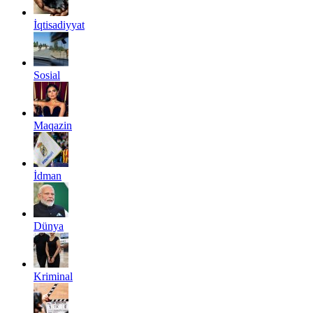
İqtisadiyyat
Sosial
Maqazin
İdman
Dünya
Kriminal