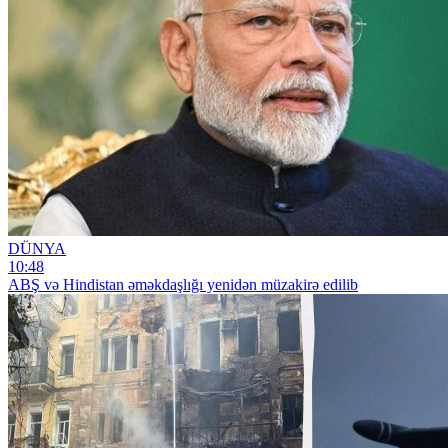
DÜNYA
10:48
ABŞ və Hindistan əməkdaşlığı yenidən müzakirə edilib