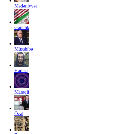
Mədəniyyət
Gənclik
Müsahibə
Hadisə
Maraqli
Özəl