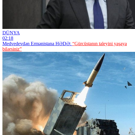
DÜNYA
02:18
Medvedevdən Ermənistana HƏDƏ:
“Gürcüstanın taleyini yaşaya
bilərsiniz”