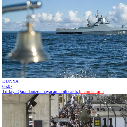
DÜNYA
05:07
Türkiyə Qara dənizdə həyəcan təbili çaldı:
hücumlar artır