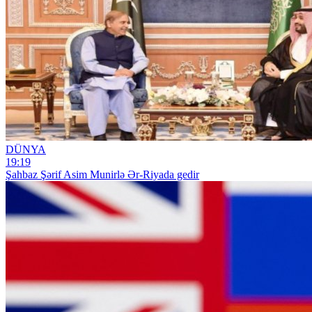
DÜNYA
19:19
Şahbaz Şərif Asim Munirlə Ər-Riyada gedir