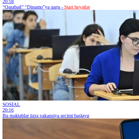
20:18
“Qarabağ” “Dinamo”ya qarşı -
Start heyətlər
SOSİAL
20:16
Bu məktəblər üzrə vakansiya seçimi başlayır