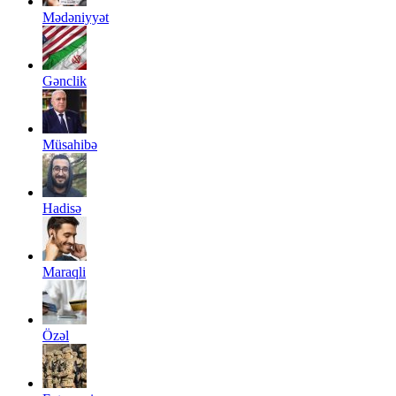
Mədəniyyət
Gənclik
Müsahibə
Hadisə
Maraqli
Özəl