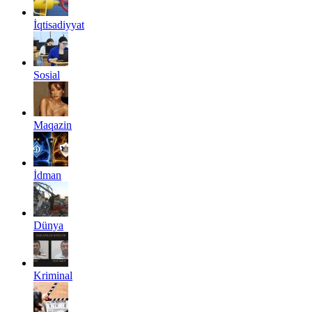
İqtisadiyyat
Sosial
Maqazin
İdman
Dünya
Kriminal