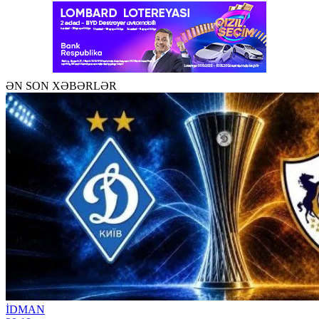
ƏN SON XƏBƏRLƏR
İDMAN