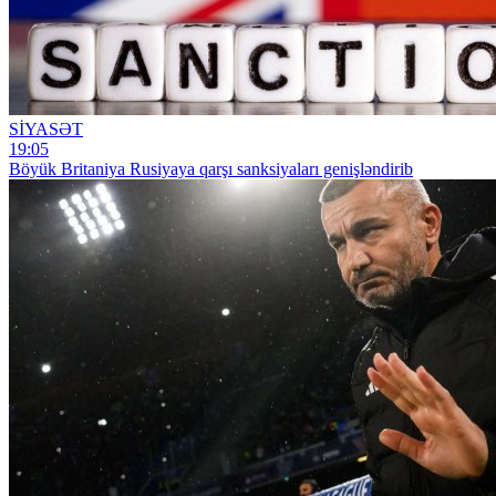
SİYASƏT
19:05
Böyük Britaniya Rusiyaya qarşı sanksiyaları genişləndirib