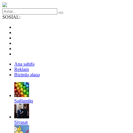
SOSİAL:
Ana səhifə
Reklam
Bizimlə əlaqə
Sağlamliq
Siyasət