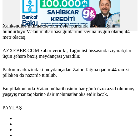
Xankəndidə tikilməkdə olan Zəfər parkında Zəfər Tağının
hündürlüyü Vətən müharibəsi günlərinin sayına uyğun olaraq 44
metr olacaq.
AZXEBER.COM xəbər verir ki, Tağın üst hissəsində ziyarətçilər
üçün şəhərə baxış meydançası yaradılır.
Parkın mərkəzindəki meydançadan Zəfər Tağına qədər 44 rəmzi
pilləkən də nəzərdə tutulub.
Bu pilləkənlərdə Vətən müharibəsinin hər günü üzrə azad olunmuş
yaşayış məntəqələrinə dair məlumatlar əks etdiriləcək.
PAYLAŞ