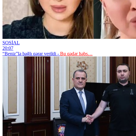
SOSİAL
20:07
“Beniz”lə bağlı qərar verildi -
Bu qədər həbs…