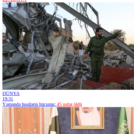
DÜNYA
19:31
Yəməndə husilərin hücumu:
45 nəfər öldü