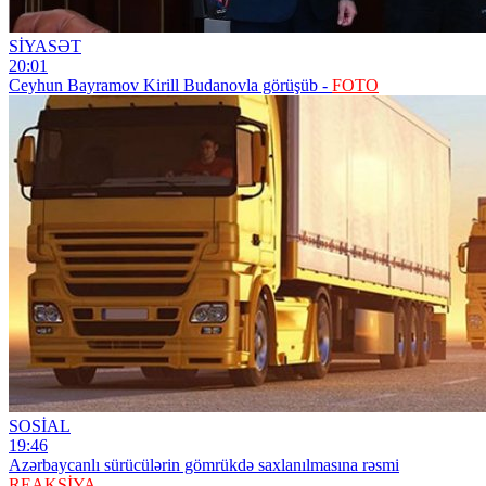
SİYASƏT
20:01
Ceyhun Bayramov Kirill Budanovla görüşüb -
FOTO
SOSİAL
19:46
Azərbaycanlı sürücülərin gömrükdə saxlanılmasına rəsmi
REAKSİYA