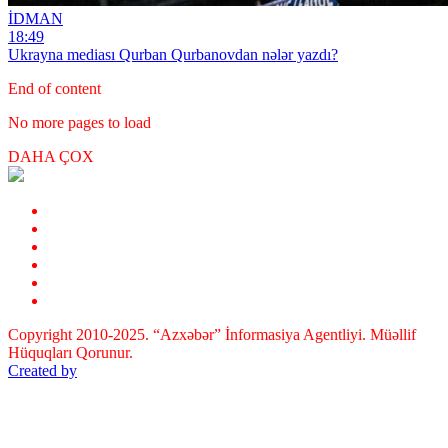
İDMAN
18:49
Ukrayna mediası Qurban Qurbanovdan nələr yazdı?
End of content
No more pages to load
DAHA ÇOX
Copyright 2010-2025. “Azxəbər” İnformasiya Agentliyi. Müəllif
Hüquqları Qorunur.
Created by