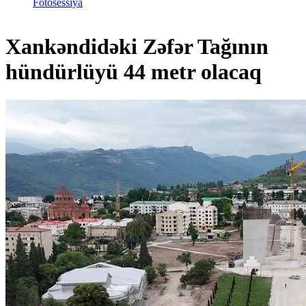
Fotosessiya
Xankəndidəki Zəfər Tağının
hündürlüyü 44 metr olacaq