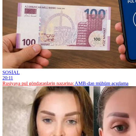
SOSİAL
20:11
Rusiyaya pul göndərənlərin nəzərinə:
AMB-dən mühüm açıqlama