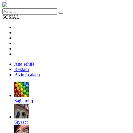
SOSİAL:
Ana səhifə
Reklam
Bizimlə əlaqə
Sağlamliq
Siyasət