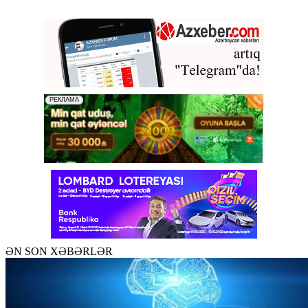
ƏN SON XƏBƏRLƏR