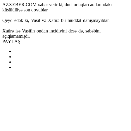
AZXEBER.COM xəbər verir ki, duet ortaqları aralarındakı
küsülülüyə son qoyublar.
Qeyd edək ki, Vasif və Xatirə bir müddət danışmayıblar.
Xatirə isə Vasifin ondan incidiyini desə də, səbəbini
açıqlamamışdı.
PAYLAŞ