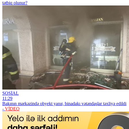
tətbiq olunur?
SOSİAL
11:29
Bakının mərkəzində obyekt yanır, binadakı vətəndaşlar təxliyə edildi
-
VİDEO