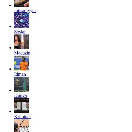
İqtisadiyyat
Sosial
Maqazin
İdman
Dünya
Kriminal