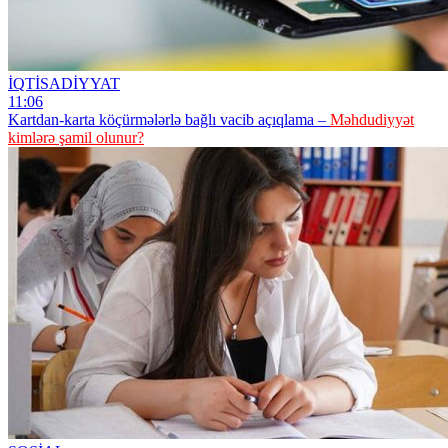
İQTİSADİYYAT
11:06
Kartdan-karta köçürmələrlə bağlı vacib açıqlama –
Məhdudiyyət
kimlərə şamil olunur?