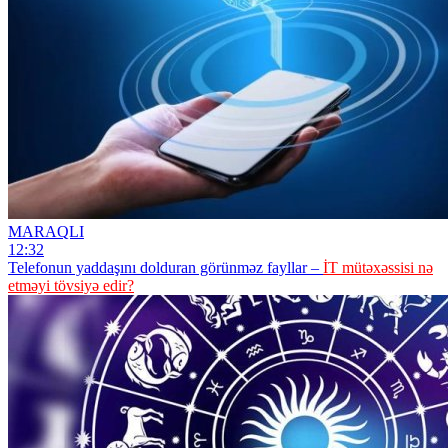
MARAQLI
12:32
Telefonun yaddaşını dolduran görünməz fayllar –
İT mütəxəssisi nə
etməyi tövsiyə edir?