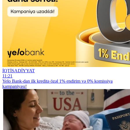
İQTİSADİYYAT
11:21
Yelo Bank-dan ilk kreditə özəl 1% endirim və 0% komissiya
kampaniyası!