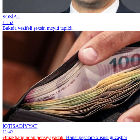
SOSİAL
11:52
Bakıda vəzifəli şəxsin meyiti tapıldı
İQTİSADİYYAT
11:47
Əməkhaqqından pensiyayadək:
Hansı peşələrə xüsusi güzəştlər