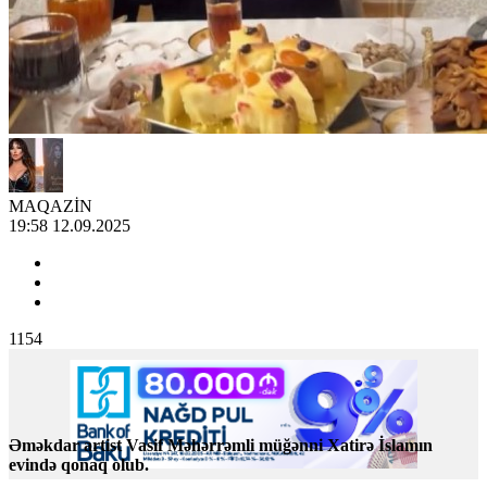
MAQAZİN
19:58 12.09.2025
1154
Əməkdar artist Vasif Məhərrəmli müğənni Xatirə İslamın
evində qonaq olub.