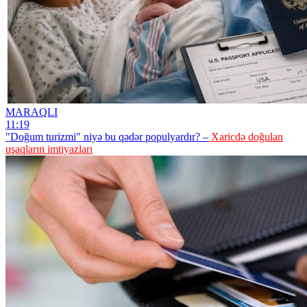
MARAQLI
11:19
"Doğum turizmi" niyə bu qədər populyardır? –
Xaricdə doğulan
uşaqların imtiyazları