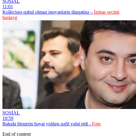
SOSİAL
11:01
Kolleclərə qəbul olmaq istəyənlərin diqqətinə –
İxtisas seçimi
başlayır
SOSİAL
10:59
Bakıda bloqerin həyat yoldaşı qəfil vəfat etdi -
Foto
End of content