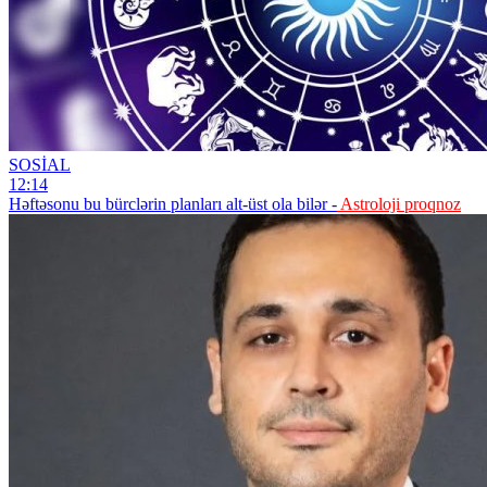
SOSİAL
12:14
Həftəsonu bu bürclərin planları alt-üst ola bilər -
Astroloji proqnoz