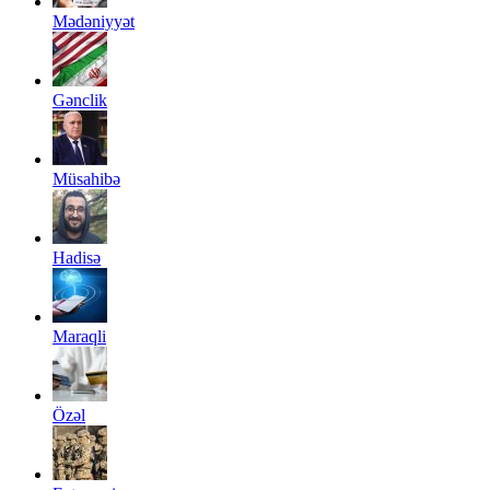
Mədəniyyət
Gənclik
Müsahibə
Hadisə
Maraqli
Özəl