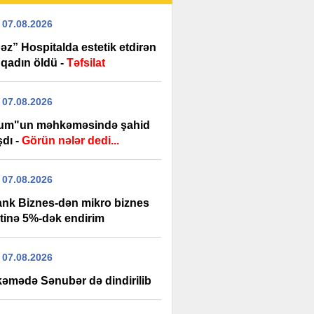
 07.08.2026
əz” Hospitalda estetik etdirən
 qadın öldü -
Təfsilat
 07.08.2026
um"un məhkəməsində şahid
şdı -
Görün nələr dedi...
 07.08.2026
ank Biznes-dən mikro biznes
itinə 5%-dək endirim
 07.08.2026
əmədə Sənubər də dindirilib