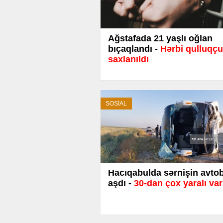
Ağstafada 21 yaşlı oğlan
bıçaqlandı -
Hərbi qulluqçu
saxlanıldı
SOSİAL
Hacıqabulda sərnişin avto
aşdı -
30-dan çox yaralı var