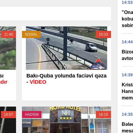
14:53
"Ona
kobu
səbir
11:40
SOSİAL
10:33
14:44
Bizo
avtom
14:39
sı
Bakı-Quba yolunda faciəvi qəza
dır
-
VİDEO
Kris
Hans
memo
14:35
10:57
HADİSƏ
16:10
Bələd
mesaj