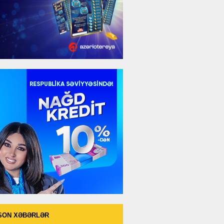
SON XƏBƏRLƏR