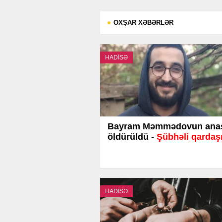
OXŞAR XƏBƏRLƏR
HADİSƏ
Bayram Məmmədovun ana
öldürüldü -
Şübhəli qardaşı
HADİSƏ