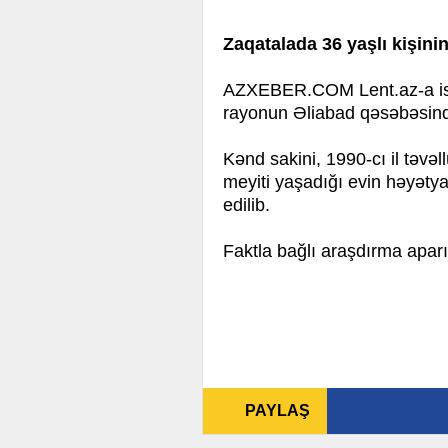
Zaqatalada 36 yaşlı kişinin
AZXEBER.COM Lent.az-a isti
rayonun Əliabad qəsəbəsind
Kənd sakini, 1990-cı il təv
meyiti yaşadığı evin həyətya
edilib.
Faktla bağlı araşdırma aparıl
PAYLAŞ