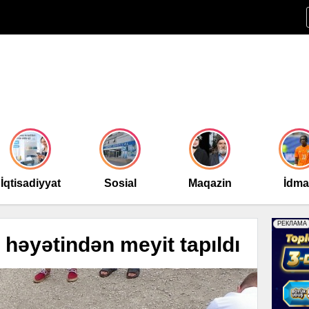
İqtisadiyyat
Sosial
Maqazin
İdm
 həyətindən meyit tapıldı