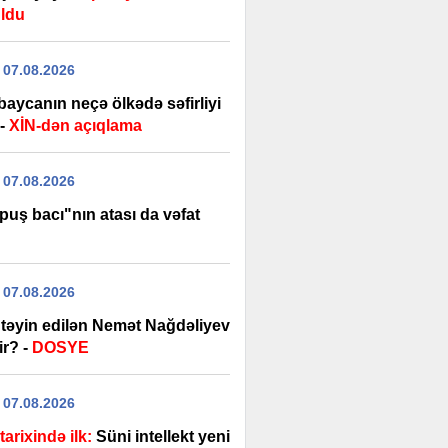
ldu
 07.08.2026
baycanın neçə ölkədə səfirliyi
-
XİN-dən açıqlama
 07.08.2026
puş bacı"nın atası da vəfat
 07.08.2026
r təyin edilən Nemət Nağdəliyev
ir? -
DOSYE
 07.08.2026
tarixində ilk:
Süni intellekt yeni