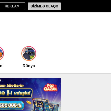
REKLAM
BİZİMLƏ ƏLAQƏ
an
Dünya