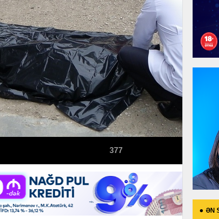
377
ƏN 