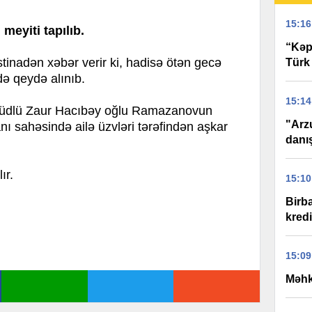
15:16
 meyiti tapılıb.
“Kəp
nadən xəbər verir ki, hadisə ötən gecə
Türk
ə qeydə alınıb.
15:14
əllüdlü Zaur Hacıbəy oğlu Ramazanovun
"Arz
nı sahəsində ailə üzvləri tərəfindən aşkar
danı
ır.
15:10
Birb
kred
15:09
Məhk