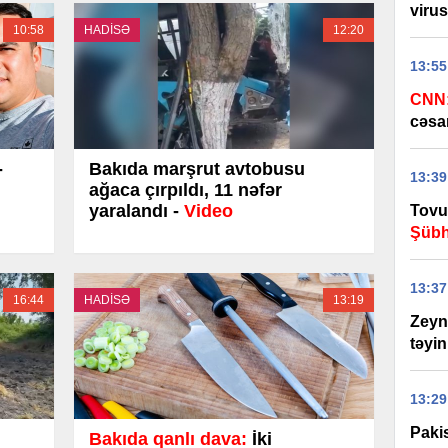
virus
10:58
HADİSƏ
12:20
13:55
CNN
cəsar
-
Bakıda marşrut avtobusu
13:39
ağaca çırpıldı, 11 nəfər
yaralandı -
Video
Tovuz
Şübh
13:37
16:44
HADİSƏ
13:19
Zeyn
təyi
13:29
Pakis
Bakıda qanlı dava:
İki