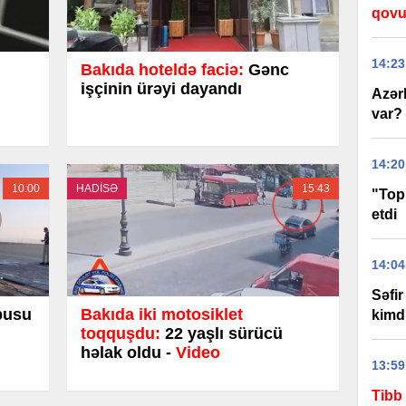
qovu
14:23
Bakıda hoteldə faciə:
Gənc
işçinin ürəyi dayandı
Azər
var? 
14:20
10:00
HADİSƏ
15:43
"Top
etdi
14:04
Səfi
busu
Bakıda iki motosiklet
kimd
toqquşdu:
22 yaşlı sürücü
həlak oldu -
Video
13:59
Tibb 