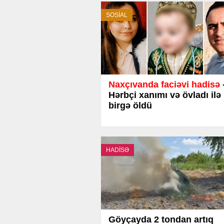
SOSİAL
Naxçıvanda faciəvi hadisə
Hərbçi xanımı və övladı ilə
birgə öldü
HADİSƏ
Göyçayda 2 tondan artıq