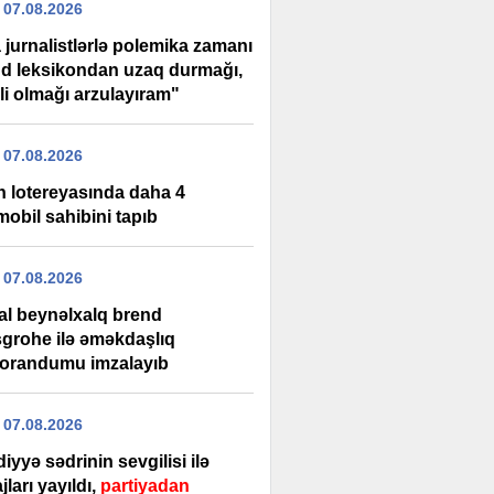
 07.08.2026
 jurnalistlərlə polemika zamanı
d leksikondan uzaq durmağı,
li olmağı arzulayıram"
 07.08.2026
n lotereyasında daha 4
obil sahibini tapıb
 07.08.2026
tal beynəlxalq brend
grohe ilə əməkdaşlıq
randumu imzalayıb
 07.08.2026
iyyə sədrinin sevgilisi ilə
ları yayıldı,
partiyadan