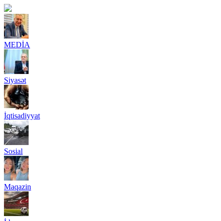
MEDİA
Siyasət
İqtisadiyyat
Sosial
Maqazin