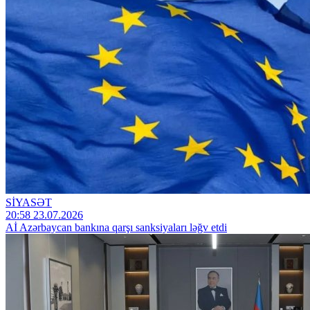
SİYASƏT
20:58 23.07.2026
Aİ Azərbaycan bankına qarşı sanksiyaları ləğv etdi