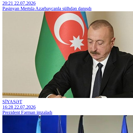
20:21 22.07.2026
Paşinyan Mertslə Azərbaycanla sülhdən danışdı
SİYASƏT
16:28 22.07.2026
Prezident Fərman imzaladı