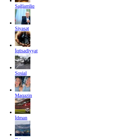
Sağlamliq
Siyasət
İqtisadiyyat
Sosial
Maqazin
İdman