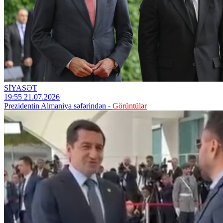
SİYASƏT
19:55 21.07.2026
Prezidentin Almaniya səfərindən -
Görüntülər