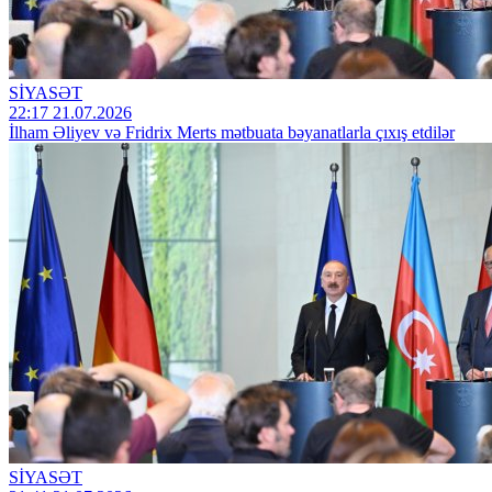
SİYASƏT
22:17 21.07.2026
İlham Əliyev və Fridrix Merts mətbuata bəyanatlarla çıxış etdilər
SİYASƏT