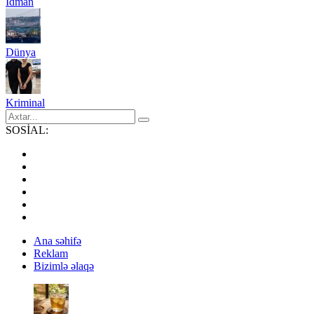
İdman
Dünya
Kriminal
SOSİAL:
Ana səhifə
Reklam
Bizimlə əlaqə