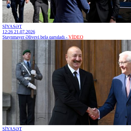
SİYASƏT
12:26 21.07.2026
Ştaynmayer Əliyevi belə qarşıladı -
VİDEO
SİYASƏT