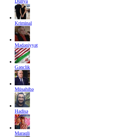
Dünya
Kriminal
Mədəniyyət
Gənclik
Müsahibə
Hadisə
Maraqli