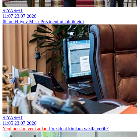
SİYASƏT
11:07 23.07.2026
İlham Əliyev Misir Prezidentini təbrik etdi
SİYASƏT
11:05 23.07.2026
Yeni postlar, yeni adlar:
Prezident kimlərə vəzifə verib?