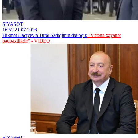
SİYASƏT
16:52 21.07.2026
Hikmət Hacıyevlə Tural Sadıqlının dialoqu:
"Vətənə xəyanət
bədbəxtlikdir" - VİDEO
SİYASƏT