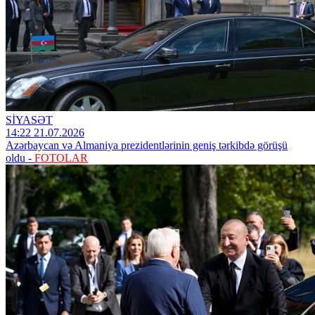
SİYASƏT
14:22 21.07.2026
Azərbaycan və Almaniya prezidentlərinin geniş tərkibdə görüşü
oldu -
FOTOLAR