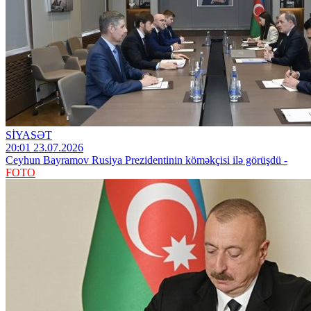
SİYASƏT
20:01 23.07.2026
Ceyhun Bayramov Rusiya Prezidentinin köməkçisi ilə görüşdü -
FOTO