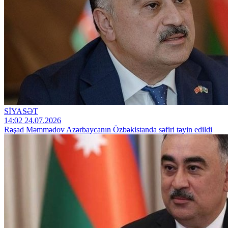
SİYASƏT
14:02 24.07.2026
Rəşad Məmmədov Azərbaycanın Özbəkistanda səfiri təyin edildi