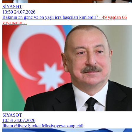
SİYASƏT
13:50 24.07.2026
Bakının ən gənc və ən yaşlı icra başçıları kimlərdir? -
49 yaşdan 66
yaşa qədər…
SİYASƏT
10:54 24.07.2026
İlham Əliyev Şavkat Mirziyoyevə zəng etdi