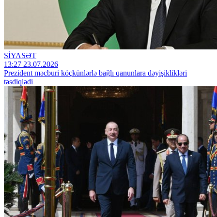
SİYASƏT
13:27 23.07.2026
Prezident məcburi köçkünlərlə bağlı qanunlara dəyişiklikləri
təsdiqlədi