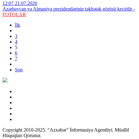
12:07 21.07.2026
Azərbaycan və Almaniya prezidentlərinin təkbətək görüşü keçirilir -
FOTOLAR
İlk
3
4
5
6
7
Son
Copyright 2010-2025. “Azxəbər” İnformasiya Agentliyi. Müəllif
Hüquqları Qorunur.