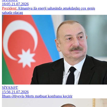
16:05 21.07.2026
Prezident:
Almaniya ilə enerji sahəsində əməkdaşlıq çox geniş
sahədə olacaq
SİYASƏT
15:56 21.07.2026
İlham Əliyevlə Merts mətbuat konfransı keçirir