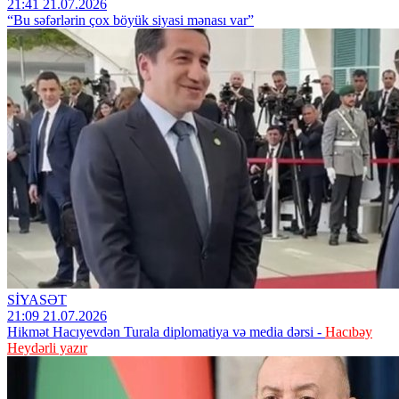
21:41 21.07.2026
“Bu səfərlərin çox böyük siyasi mənası var”
SİYASƏT
21:09 21.07.2026
Hikmət Hacıyevdən Turala diplomatiya və media dərsi -
Hacıbəy
Heydərli yazır