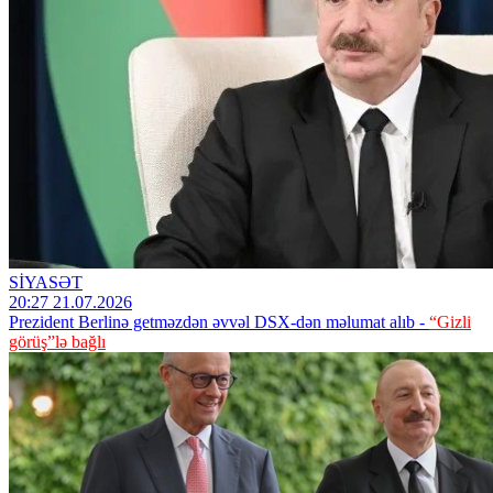
SİYASƏT
20:27 21.07.2026
Prezident Berlinə getməzdən əvvəl DSX-dən məlumat alıb -
“Gizli
görüş”lə bağlı