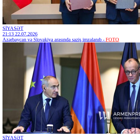
SİYASƏT
21:13 22.07.2026
Azərbaycan və Slovakiya arasında saziş imzalanıb -
FOTO
SİYASƏT