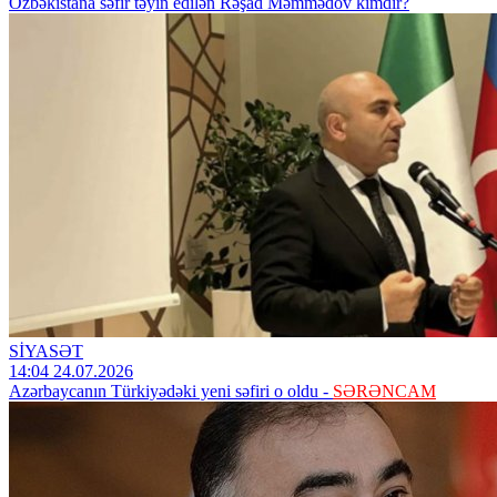
Özbəkistana səfir təyin edilən Rəşad Məmmədov kimdir?
SİYASƏT
14:04 24.07.2026
Azərbaycanın Türkiyədəki yeni səfiri o oldu -
SƏRƏNCAM