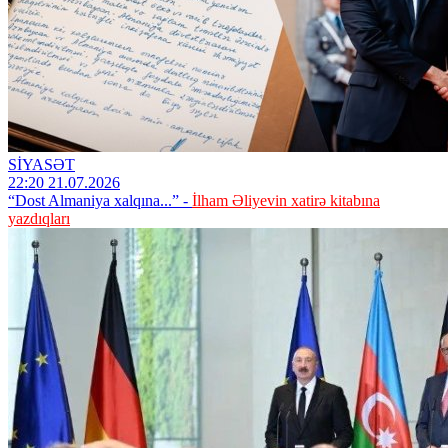
SİYASƏT
22:20 21.07.2026
“Dost Almaniya xalqına...” -
İlham Əliyevin xatirə kitabına
yazdıqları