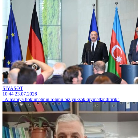
SİYASƏT
10:44 23.07.2026
"Almaniya hökumətinin rolunu biz yüksək qiymətləndiririk"