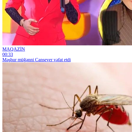
MAQAZİN
00:33
Məşhur müğənni Cansever vəfat etdi