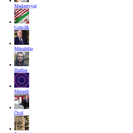
Mədəniyyət
Gənclik
Müsahibə
Hadisə
Maraqli
Özəl