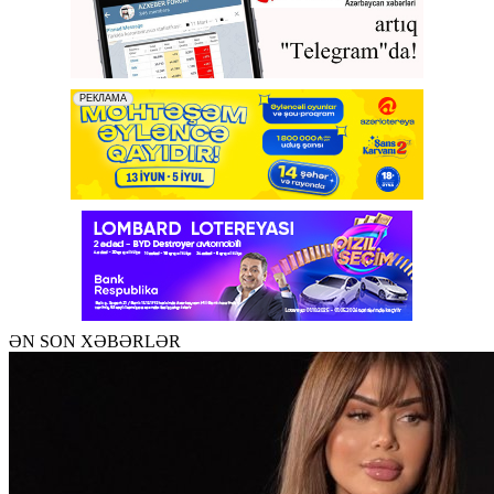
ƏN SON XƏBƏRLƏR