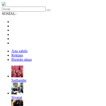
SOSİAL:
Ana səhifə
Reklam
Bizimlə əlaqə
Sağlamliq
Siyasət