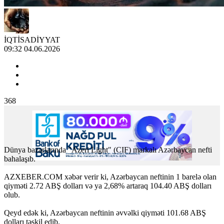
İQTİSADİYYAT
09:32 04.06.2026
368
Dünya bazarlarında "Azeri Light" (CIF) markalı Azərbaycan nefti
bahalaşıb.
AZXEBER.COM xəbər verir ki, Azərbaycan neftinin 1 barelə olan
qiyməti 2.72 ABŞ dolları və ya 2,68% artaraq 104.40 ABŞ dolları
olub.
Qeyd edək ki, Azərbaycan neftinin əvvəlki qiyməti 101.68 ABŞ
dolları təşkil edib.