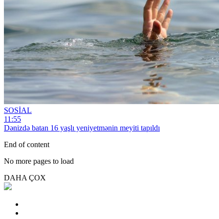
SOSİAL
11:55
Dənizdə batan 16 yaşlı yeniyetmənin meyiti tapıldı
End of content
No more pages to load
DAHA ÇOX