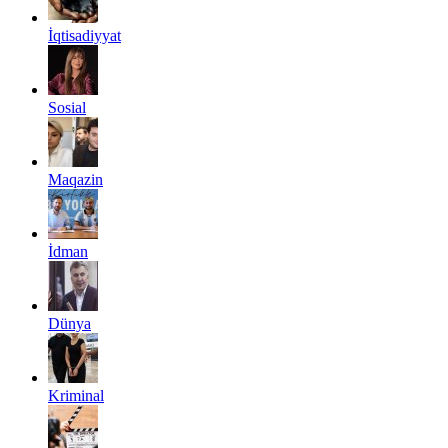
İqtisadiyyat
Sosial
Maqazin
İdman
Dünya
Kriminal