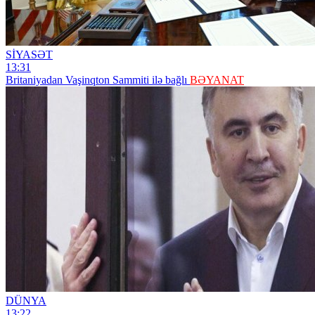
SİYASƏT
13:31
Britaniyadan Vaşinqton Sammiti ilə bağlı
BƏYANAT
DÜNYA
13:22