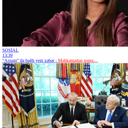
SOSİAL
13:39
“Arzum” ilə bağlı yeni xəbər -
Məhkəmədən sonra…