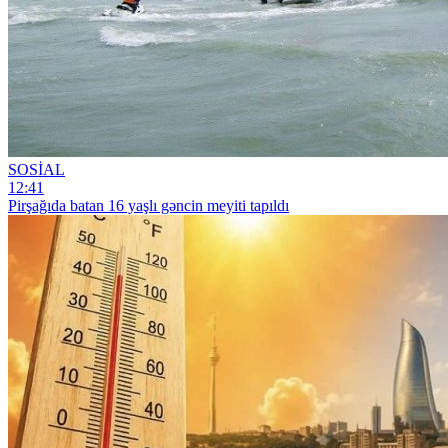
SOSİAL
12:41
Pirşağıda batan 16 yaşlı gəncin meyiti tapıldı