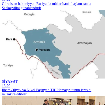
Gürcüstan hakimiyyəti Rusiya ilə müharibənin başlamasında
Saakaşvilini günahlandırıb
SİYASƏT
13:20
İlham Əliyev və Nikol Paşinyan TRIPP marşrutunun icrasını
müzakirə ediblər