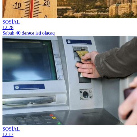
SOSİAL
12:28
Sabah 40 dərəcə isti olacaq
SOSİAL
12:17