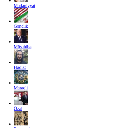
Mədəniyyət
Gənclik
Müsahibə
Hadisə
Maraqli
Özəl