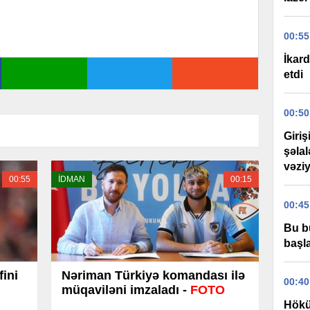
00:55
İkard
etdi
00:50
Giri
şəla
vəziy
00:55
İDMAN
00:15
00:45
Bu b
başla
fini
Nəriman Türkiyə komandası ilə
00:40
müqaviləni imzaladı -
FOTO
Hökü