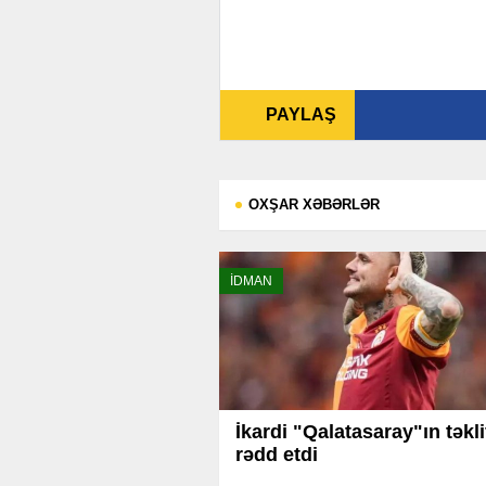
PAYLAŞ
OXŞAR XƏBƏRLƏR
İDMAN
İkardi "Qalatasaray"ın təkli
rədd etdi