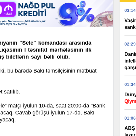
03:14
Vaşi
sank
niyanın "Sele" komandası arasında
02:29
qasının I təsnifat mərhələsinin ilk
Dani
 biletlərin sayı bəlli olub.
intel
qarş
, bu barədə Bakı təmsilçisinin mətbuat
01:34
 satılıb.
Düny
Qiym
le” matçı iyulun 10-da, saat 20:00-da "Bank
tacaq. Cavab görüşü iyulun 17-də, Bakı
01:06
ayacaq.
ABŞ 
lazer