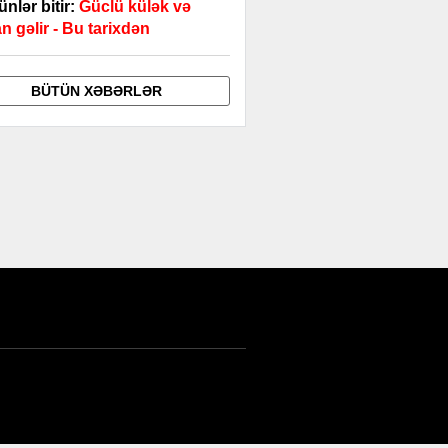
günlər bitir:
Güclü külək və
n gəlir - Bu tarixdən
BÜTÜN XƏBƏRLƏR