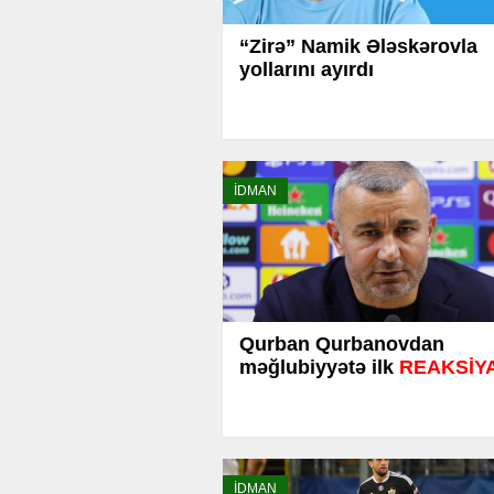
“Zirə” Namik Ələskərovla
yollarını ayırdı
İDMAN
Qurban Qurbanovdan
məğlubiyyətə ilk
REAKSİY
İDMAN