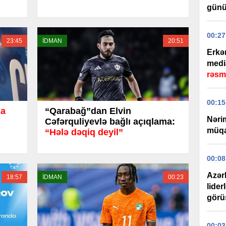
günü
00:27
23:45
İDMAN
20:51
Erkə
medi
rəsm
00:15
da
“Qarabağ”dan Elvin
Nəri
Cəfərquliyevlə bağlı açıqlama:
müqa
“Hələ dəqiq deyil”
00:08
Azər
18:57
İDMAN
00:23
lider
görüş
00:03