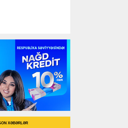
SON XƏBƏRLƏR