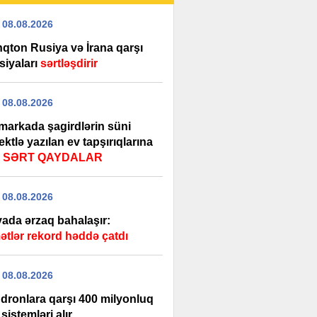
 08.08.2026
nqton Rusiya və İrana qarşı
siyaları
sərtləşdirir
 08.08.2026
markada şagirdlərin süni
lektlə yazılan ev tapşırıqlarına
ı
SƏRT QAYDALAR
 08.08.2026
ada ərzaq bahalaşır:
ətlər rekord həddə çatdı
 08.08.2026
dronlara qarşı 400 milyonluq
 sistemləri alır