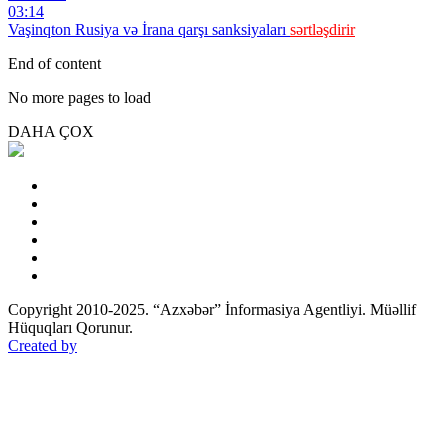
03:14
Vaşinqton Rusiya və İrana qarşı sanksiyaları
sərtləşdirir
End of content
No more pages to load
DAHA ÇOX
Copyright 2010-2025. “Azxəbər” İnformasiya Agentliyi. Müəllif
Hüquqları Qorunur.
Created by