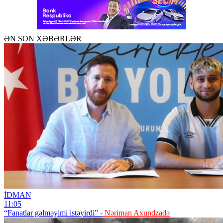
ƏN SON XƏBƏRLƏR
İDMAN
11:05
“Fanatlar gəlməyimi istəyirdi” -
Nəriman Axundzadə