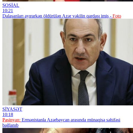
SOSİAL
10:21
Dalaşanları ayırarkən öldürülən Azər vəkilin qardaşı imiş -
Foto
SİYASƏT
10:18
Paşinyan:
Ermənistanla Azərbaycan arasında münaqişə səhifəsi
bağlanıb