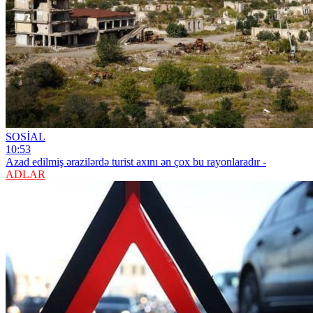
SOSİAL
10:53
Azad edilmiş ərazilərdə turist axını ən çox bu rayonlaradır -
ADLAR