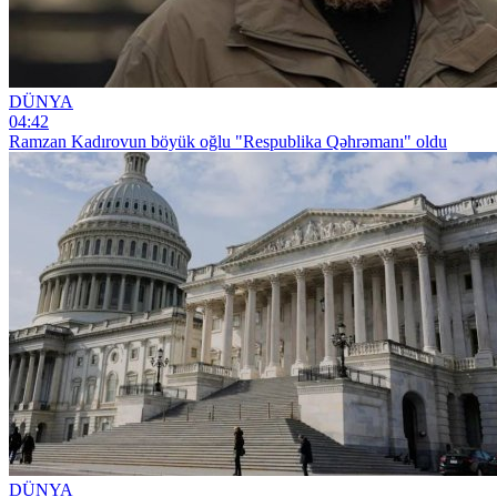
DÜNYA
04:42
Ramzan Kadırovun böyük oğlu "Respublika Qəhrəmanı" oldu
DÜNYA