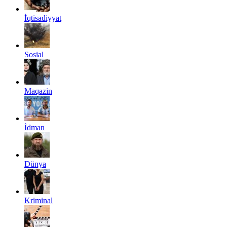
İqtisadiyyat
Sosial
Maqazin
İdman
Dünya
Kriminal