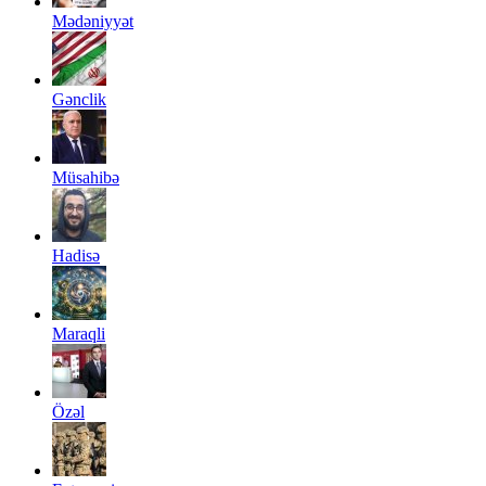
Mədəniyyət
Gənclik
Müsahibə
Hadisə
Maraqli
Özəl