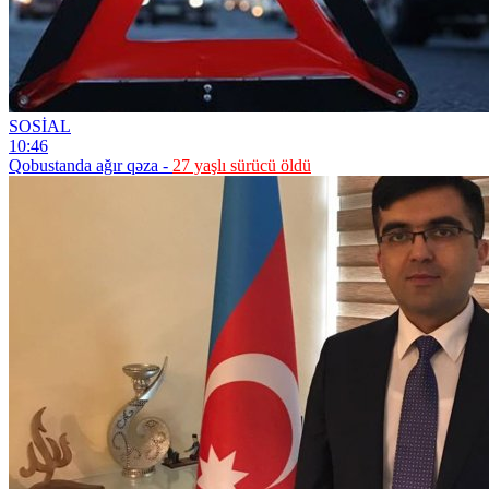
SOSİAL
10:46
Qobustanda ağır qəza -
27 yaşlı sürücü öldü