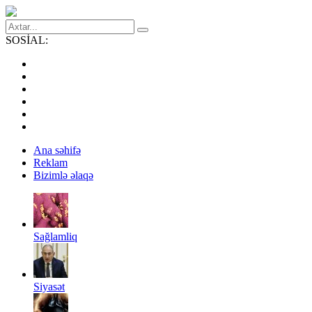
SOSİAL:
Ana səhifə
Reklam
Bizimlə əlaqə
Sağlamliq
Siyasət