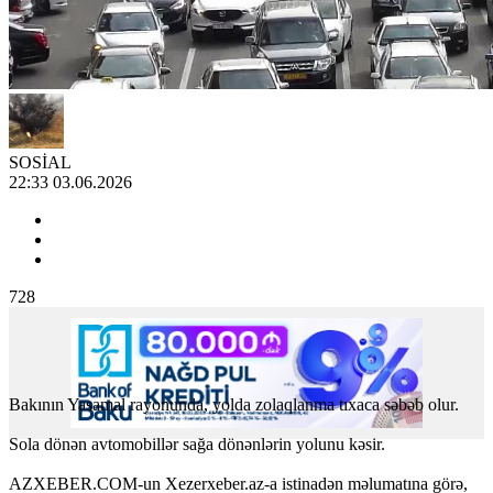
SOSİAL
22:33 03.06.2026
728
Bakının Yasamal rayonunda, yolda zolaqlanma tıxaca səbəb olur.
Sola dönən avtomobillər sağa dönənlərin yolunu kəsir.
AZXEBER.COM-un Xezerxeber.az-a istinadən məlumatına görə,