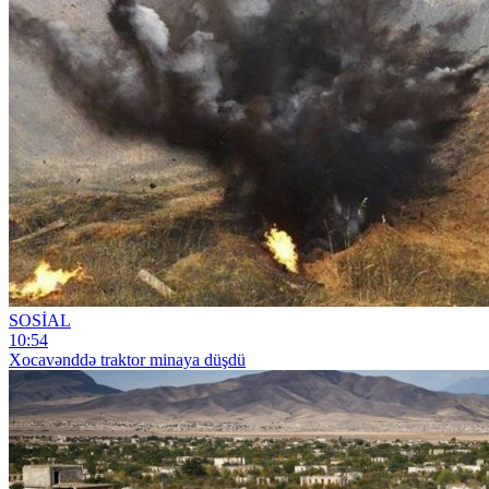
SOSİAL
10:54
Xocavənddə traktor minaya düşdü