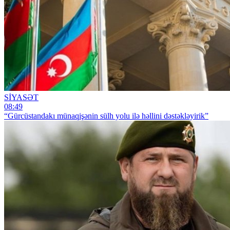
SİYASƏT
08:49
“Gürcüstandakı münaqişənin sülh yolu ilə həllini dəstəkləyirik”