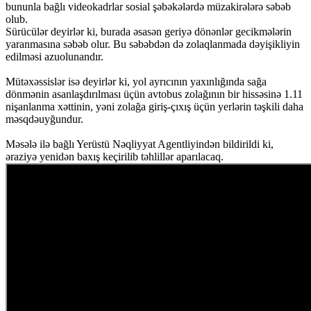
bununla bağlı videokadrlar sosial şəbəkələrdə müzakirələrə səbəb
olub.
Sürücülər deyirlər ki, burada əsasən geriyə dönənlər gecikmələrin
yaranmasına səbəb olur. Bu səbəbdən də zolaqlanmada dəyişikliyin
edilməsi azuolunandır.
Mütəxəssislər isə deyirlər ki, yol ayrıcının yaxınlığında sağa
dönmənin asanlaşdırılması üçün avtobus zolağının bir hissəsinə 1.11
nişanlanma xəttinin, yəni zolağa giriş-çıxış üçün yerlərin təşkili daha
məsqdəuyğundur.
Məsələ ilə bağlı Yerüstü Nəqliyyat Agentliyindən bildirildi ki,
əraziyə yenidən baxış keçirilib təhlillər aparılacaq.