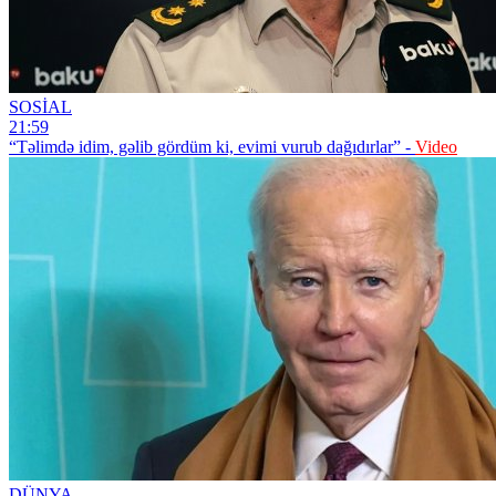
SOSİAL
21:59
“Təlimdə idim, gəlib gördüm ki, evimi vurub dağıdırlar” -
Video
DÜNYA