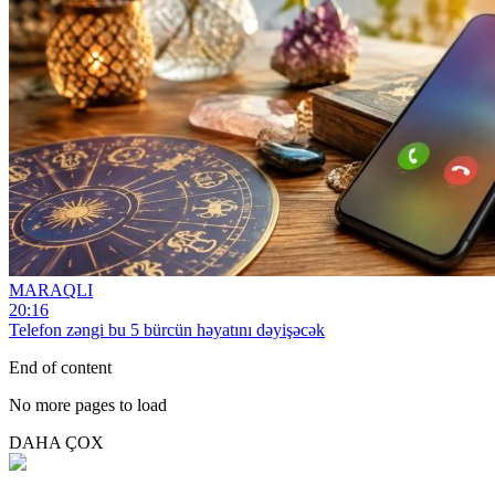
MARAQLI
20:16
Telefon zəngi bu 5 bürcün həyatını dəyişəcək
End of content
No more pages to load
DAHA ÇOX