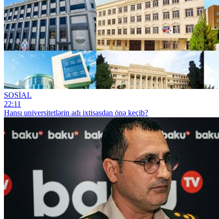
SOSİAL
22:11
Hansı universitetlərin adı ixtisasdan önə keçib?