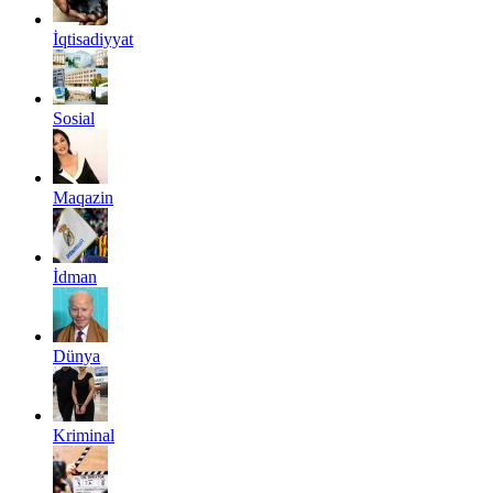
İqtisadiyyat
Sosial
Maqazin
İdman
Dünya
Kriminal