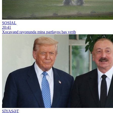
SOSİAL
20:41
Xocavənd rayonunda mina partlayışı baş verib
SİYASƏT