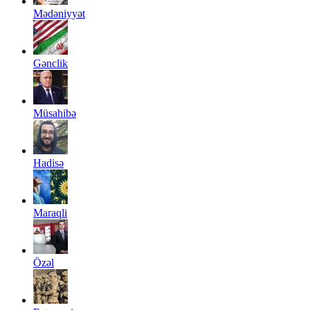
Mədəniyyət
Gənclik
Müsahibə
Hadisə
Maraqli
Özəl