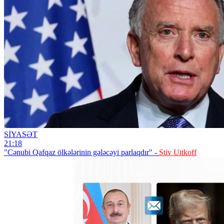
SİYASƏT
21:18
"Cənubi Qafqaz ölkələrinin gələcəyi parlaqdır" -
Stiv Uitkoff