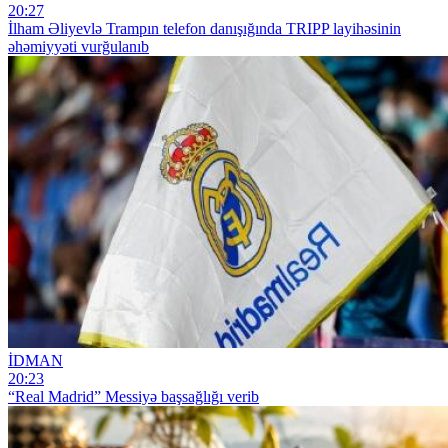
20:27
İlham Əliyevlə Trampın telefon danışığında TRIPP layihəsinin
əhəmiyyəti vurğulanıb
İDMAN
20:23
“Real Madrid” Messiyə başsağlığı verib