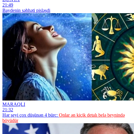
21:49
Baydenin səhhəti pisləşdi
MARAQLI
21:32
Hər şeyi çox düşünən 4 bürc:
Onlar ən kiçik detalı belə beynində
böyüdür