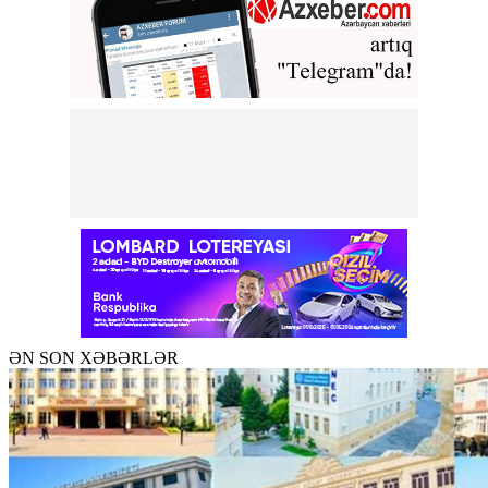
ƏN SON XƏBƏRLƏR