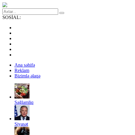
SOSİAL:
Ana səhifə
Reklam
Bizimlə əlaqə
Sağlamliq
Siyasət