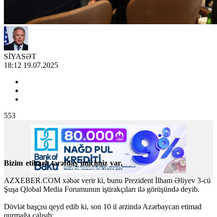
SİYASƏT
18:12 19.07.2025
553
Bizim etibarlı tərəfdaş imicimiz var.
AZXEBER.COM xəbər verir ki, bunu Prezident İlham Əliyev 3-cü
Şuşa Qlobal Media Forumunun iştirakçıları ilə görüşündə deyib.
Dövlət başçısı qeyd edib ki, son 10 il ərzində Azərbaycan etimad
qurmağa çalışıb: