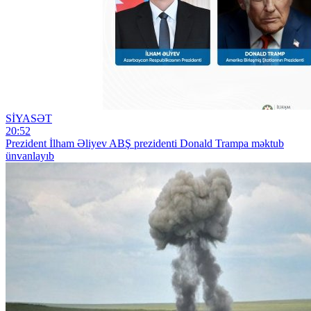
SİYASƏT
20:52
Prezident İlham Əliyev ABŞ prezidenti Donald Trampa məktub
ünvanlayıb