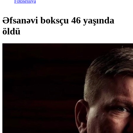
Fotosessiya
Əfsanəvi boksçu 46 yaşında
öldü