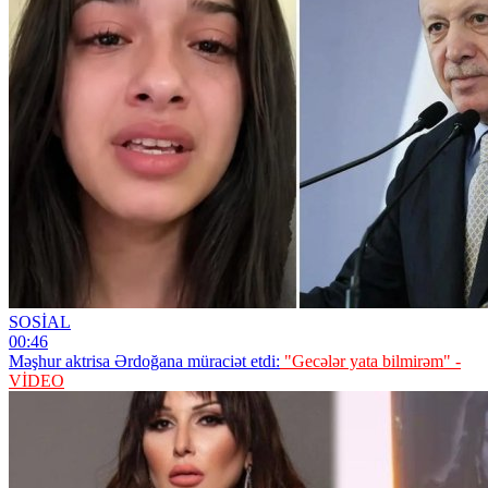
SOSİAL
00:46
Məşhur aktrisa Ərdoğana müraciət etdi:
"Gecələr yata bilmirəm" -
VİDEO