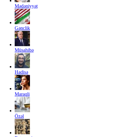
Mədəniyyət
Gənclik
Müsahibə
Hadisə
Maraqli
Özəl