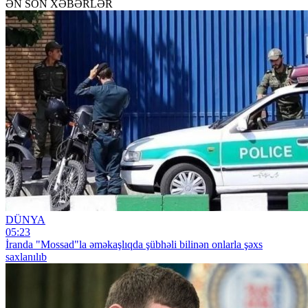
ƏN SON XƏBƏRLƏR
DÜNYA
05:23
İranda "Mossad"la əməkaşlıqda şübhəli bilinən onlarla şəxs
saxlanılıb