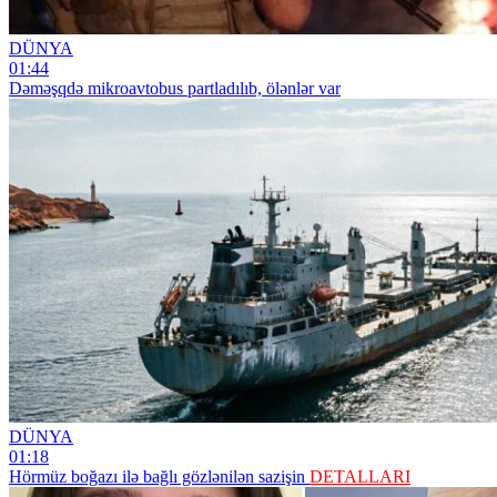
DÜNYA
01:44
Dəməşqdə mikroavtobus partladılıb, ölənlər var
DÜNYA
01:18
Hörmüz boğazı ilə bağlı gözlənilən sazişin
DETALLARI