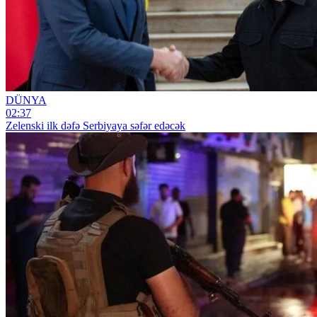
DÜNYA
02:37
Zelenski ilk dəfə Serbiyaya səfər edəcək