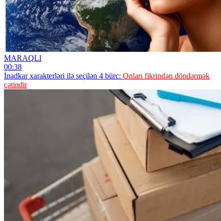
MARAQLI
00:38
İnadkar xarakterləri ilə seçilən 4 bürc:
Onları fikrindən döndərmək
çətindir