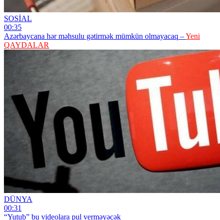
SOSİAL
00:35
Azərbaycana hər məhsulu gətirmək mümkün olmayacaq –
Yeni
QAYDALAR
DÜNYA
00:31
“Yutub” bu videolara pul verməyəcək