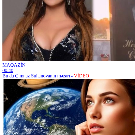
MAQAZİN
00:40
Bu da Çimnaz Sultanovanın məzarı -
VİDEO