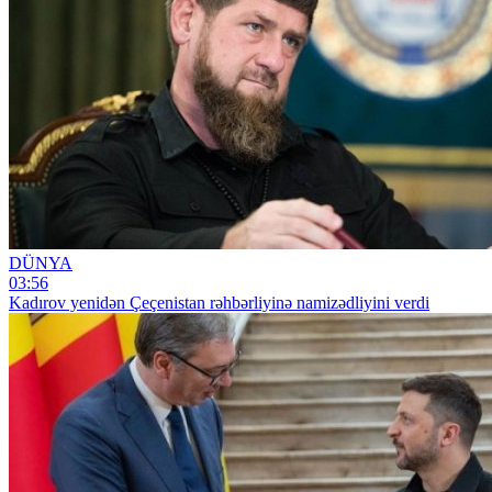
DÜNYA
03:56
Kadırov yenidən Çeçenistan rəhbərliyinə namizədliyini verdi