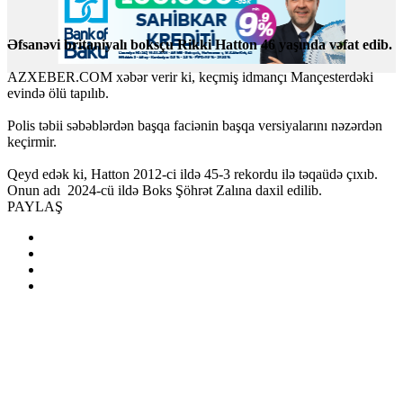
Əfsanəvi britaniyalı boksçu Rikki Hatton 46 yaşında vəfat edib.
AZXEBER.COM xəbər verir ki, keçmiş idmançı Mançesterdəki
evində ölü tapılıb.
Polis təbii səbəblərdən başqa faciənin başqa versiyalarını nəzərdən
keçirmir.
Qeyd edək ki, Hatton 2012-ci ildə 45-3 rekordu ilə təqaüdə çıxıb.
Onun adı 2024-cü ildə Boks Şöhrət Zalına daxil edilib.
PAYLAŞ