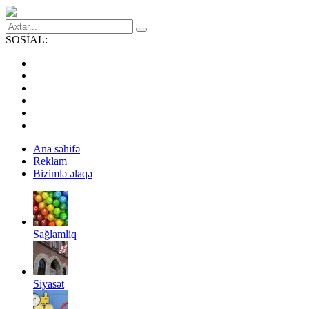
SOSİAL:
Ana səhifə
Reklam
Bizimlə əlaqə
Sağlamliq
Siyasət