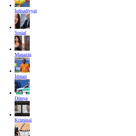
İqtisadiyyat
Sosial
Maqazin
İdman
Dünya
Kriminal