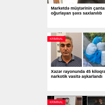
Marketdə müştərinin çanta
oğurlayan şəxs saxlanılıb
KRİMİNAL
Xəzər rayonunda 45 kiloq
narkotik vasitə aşkarlandı
KRİMİNAL