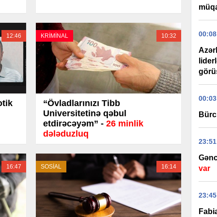
müqa
00:08
12:46
KRİMİNAL
10:32
Azər
lider
görüş
00:03
tik
“Övladlarınızı Tibb
Universitetinə qəbul
Bürc
etdirəcəyəm” -
26 minlik
dələduzluq
23:51
Gənc
16:47
SOSİAL
16:14
var
23:45
Fabi