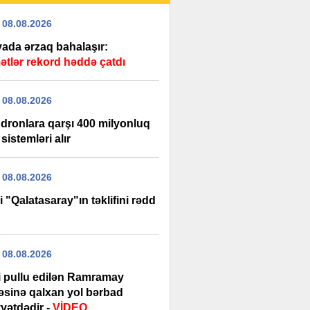
 08.08.2026
ada ərzaq bahalaşır:
ətlər rekord həddə çatdı
 08.08.2026
dronlara qarşı 400 milyonluq
 sistemləri alır
 08.08.2026
i "Qalatasaray"ın təklifini rədd
 08.08.2026
şi pullu edilən Ramramay
ləsinə qalxan yol bərbad
yətdədir -
VİDEO