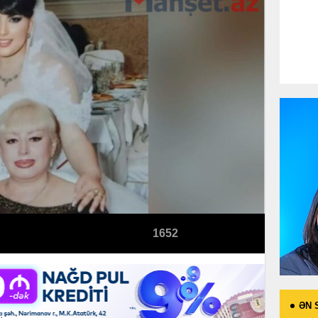
1652
ƏN 