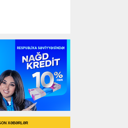
SON XƏBƏRLƏR