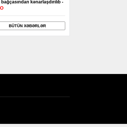
 bağçasından kənarlaşdırılıb -
EO
BÜTÜN XƏBƏRLƏR