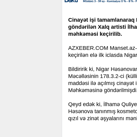
Cinayət işi tamamlanaraq
göndərilən Xalq artisti İlh
məhkəməsi keçirilib.
AZXEBER.COM Manset.az-a is
keçirilən elə ilk iclasda Nig
Bildiririk ki, Nigar Həsəno
Məcəlləsinin 178.3.2-ci (kül
maddəsi ilə açılmış cinayət 
Məhkəməsinə göndərilmişdi
Qeyd edək ki, İlhamə Quliye
Həsənova tanınmış kosmetolo
qızıl və zinət əşyalarını mə