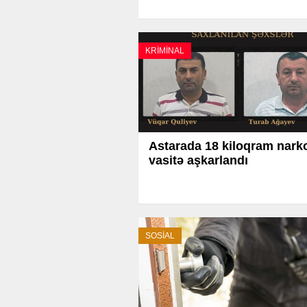
KRİMİNAL
Astarada 18 kiloqram narko
vasitə aşkarlandı
SOSİAL