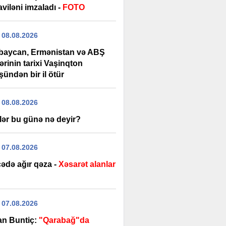
viləni imzaladı -
FOTO
 08.08.2026
baycan, Ermənistan və ABŞ
lərinin tarixi Vaşinqton
ündən bir il ötür
 08.08.2026
lər bu günə nə deyir?
 07.08.2026
ədə ağır qəza -
Xəsarət alanlar
 07.08.2026
an Buntiç:
"Qarabağ"da