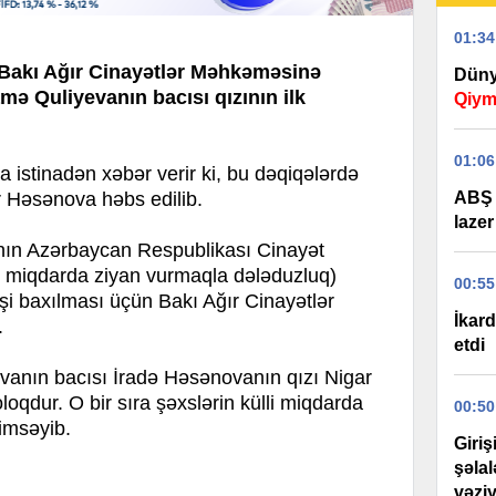
01:34
 Bakı Ağır Cinayətlər Məhkəməsinə
Düny
amə Quliyevanın bacısı qızının ilk
Qiym
01:06
tinadən xəbər verir ki, bu dəqiqələrdə
ABŞ 
ar Həsənova həbs edilib.
lazer
vanın Azərbaycan Respublikası Cinayət
li miqdarda ziyan vurmaqla dələduzluq)
00:55
işi baxılması üçün Bakı Ağır Cinayətlər
İkard
.
etdi
vanın bacısı İradə Həsənovanın qızı Nigar
qdur. O bir sıra şəxslərin külli miqdarda
00:50
nimsəyib.
Giri
şəla
vəziy