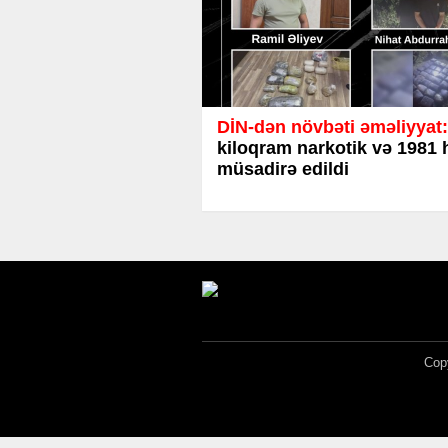
DİN-dən növbəti əməliyyat:
kiloqram narkotik və 1981 
müsadirə edildi
Copy