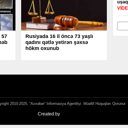
uşaq
VİD
57
Rusiyada 16 il öncə 73 yaşlı
həb
qadını qətlə yetirən şəxsə
hökm oxunub
right 2010-2025. “Azxəbər” İnformasiya Agentliyi. Müəllif Hüquqları Qorunur.
Created by