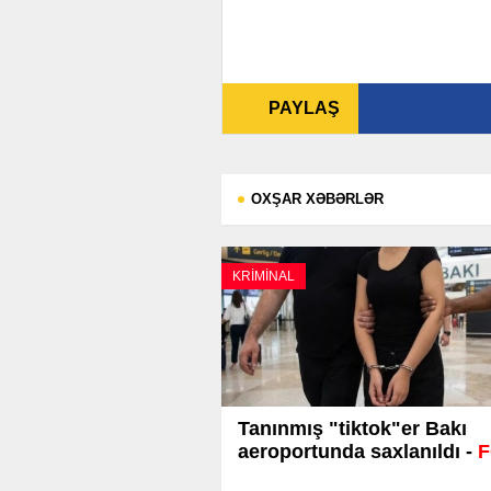
PAYLAŞ
OXŞAR XƏBƏRLƏR
KRİMİNAL
Tanınmış "tiktok"er Bakı
aeroportunda saxlanıldı -
F