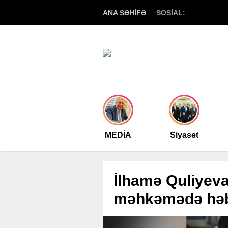
ANA SƏHİFƏ
SOSİAL:
MEDİA
Siyasət
İlhamə Quliyevan
məhkəmədə həb