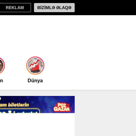
REKLAM
BİZİMLƏ ƏLAQƏ
an
Dünya