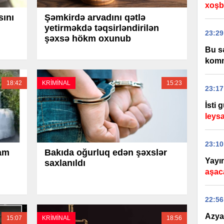
xoşbə
sını
Şəmkirdə arvadını qətlə
yetirməkdə təqsirləndirilən
23:29
şəxsə hökm oxunub
Bu s
komm
18:42
KRİMİNAL
15:23
23:17
İsti 
leysa
23:10
ram
Bakıda oğurluq edən şəxslər
Yayın
saxlanıldı
aşac
22:56
Azya
15:07
KRİMİNAL
18:56