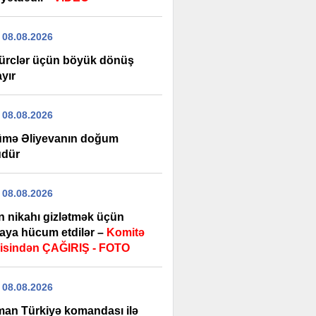
 08.08.2026
ürclər üçün böyük dönüş
yır
 08.08.2026
mə Əliyevanın doğum
dür
 08.08.2026
n nikahı gizlətmək üçün
aya hücum etdilər –
Komitə
isindən ÇAĞIRIŞ - FOTO
 08.08.2026
man Türkiyə komandası ilə