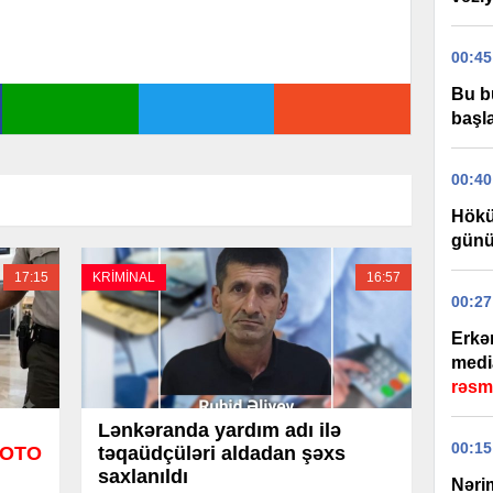
00:45
Bu b
başla
00:40
Hökü
günü
17:15
KRİMİNAL
16:57
00:27
Erkə
medi
rəsm
Lənkəranda yardım adı ilə
00:15
OTO
təqaüdçüləri aldadan şəxs
saxlanıldı
Nəri