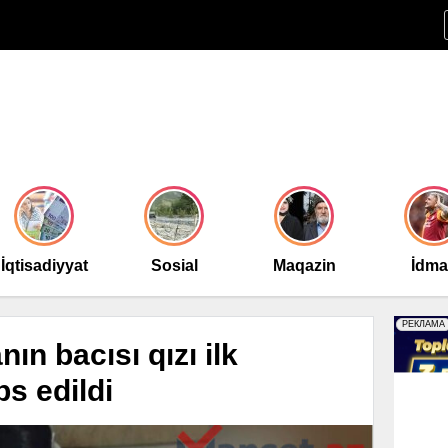
İqtisadiyyat
Sosial
Maqazin
İdm
ın bacısı qızı ilk
s edildi