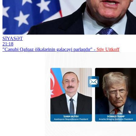
SİYASƏT
21:18
"Cənubi Qafqaz ölkələrinin gələcəyi parlaqdır" -
Stiv Uitkoff