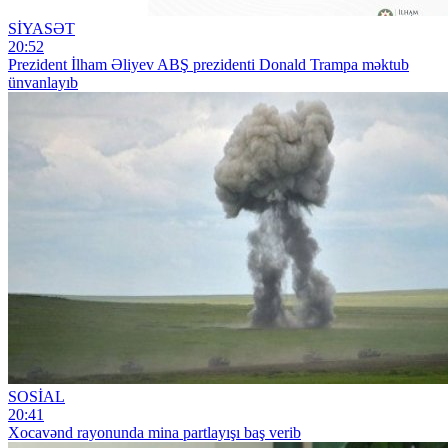
SİYASƏT
20:52
Prezident İlham Əliyev ABŞ prezidenti Donald Trampa məktub
ünvanlayıb
SOSİAL
20:41
Xocavənd rayonunda mina partlayışı baş verib