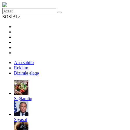
SOSİAL:
Ana səhifə
Reklam
Bizimlə əlaqə
Sağlamliq
Siyasət