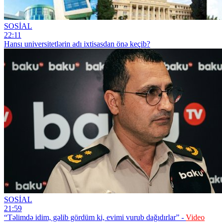
SOSİAL
22:11
Hansı universitetlərin adı ixtisasdan önə keçib?
SOSİAL
21:59
“Təlimdə idim, gəlib gördüm ki, evimi vurub dağıdırlar” -
Video