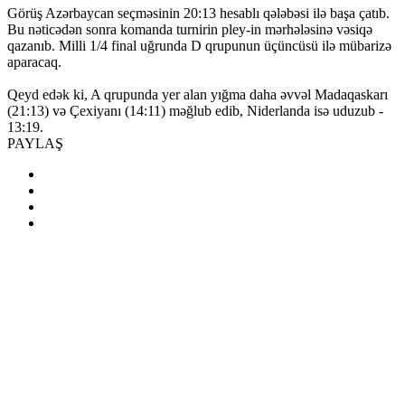
Görüş Azərbaycan seçməsinin 20:13 hesablı qələbəsi ilə başa çatıb.
Bu nəticədən sonra komanda turnirin pley-in mərhələsinə vəsiqə
qazanıb. Milli 1/4 final uğrunda D qrupunun üçüncüsü ilə mübarizə
aparacaq.
Qeyd edək ki, A qrupunda yer alan yığma daha əvvəl Madaqaskarı
(21:13) və Çexiyanı (14:11) məğlub edib, Niderlanda isə uduzub -
13:19.
PAYLAŞ