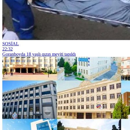
SOSİAL
22:32
Goranboyda 18 yaşlı qızın meyiti tapıldı