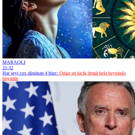
MARAQLI
21:32
Hər şeyi çox düşünən 4 bürc:
Onlar ən kiçik detalı belə beynində
böyüdür