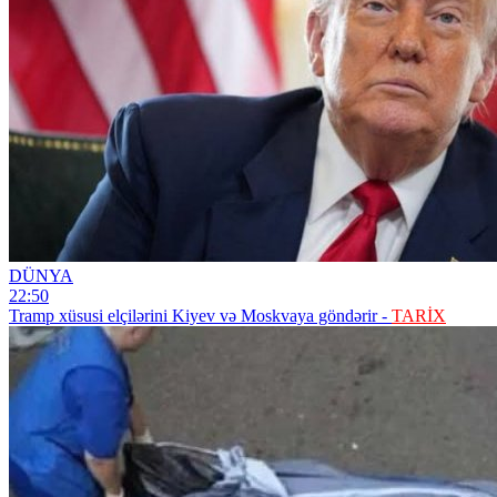
DÜNYA
22:50
Tramp xüsusi elçilərini Kiyev və Moskvaya göndərir -
TARİX