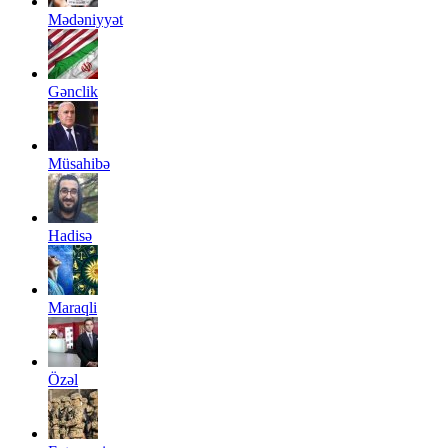
Mədəniyyət
Gənclik
Müsahibə
Hadisə
Maraqli
Özəl