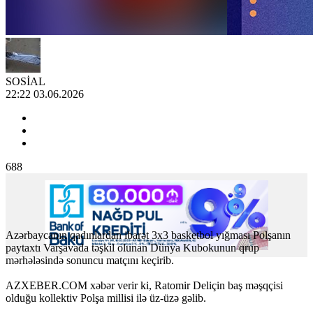
SOSİAL
22:22 03.06.2026
688
Azərbaycanın qadınlardan ibarət 3x3 basketbol yığması Polşanın
paytaxtı Varşavada təşkil olunan Dünya Kubokunun qrup
mərhələsində sonuncu matçını keçirib.
AZXEBER.COM xəbər verir ki, Ratomir Deliçin baş məşqçisi
olduğu kollektiv Polşa millisi ilə üz-üzə gəlib.