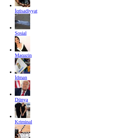
İqtisadiyyat
Sosial
Maqazin
İdman
Dünya
Kriminal