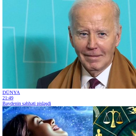
DÜNYA
21:49
Baydenin səhhəti pisləşdi