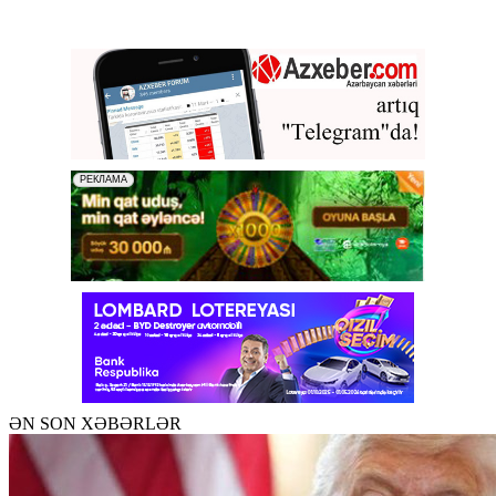
ƏN SON XƏBƏRLƏR