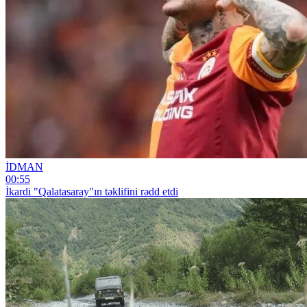
İDMAN
00:55
İkardi "Qalatasaray"ın təklifini rədd etdi