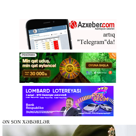
ƏN SON XƏBƏRLƏR