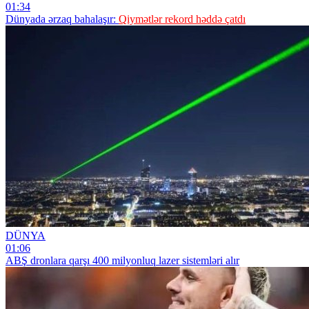
01:34
Dünyada ərzaq bahalaşır:
Qiymətlər rekord həddə çatdı
DÜNYA
01:06
ABŞ dronlara qarşı 400 milyonluq lazer sistemləri alır