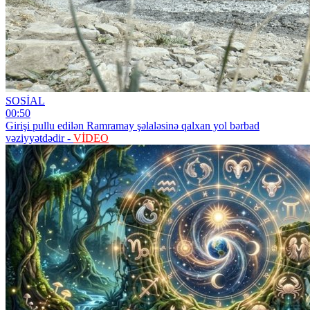
SOSİAL
00:50
Girişi pullu edilən Ramramay şəlaləsinə qalxan yol bərbad
vəziyyətdədir -
VİDEO