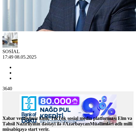
SOSİAL
17:49 08.05.2025
3640
Xəbər verdiyimiz kimi, TikTok sosial media platforması Elm və
Təhsil Nazirliyinin dəstəyi ilə #AzərbaycanMüəllimləri adlı milli
müsabiqəyə start verir.