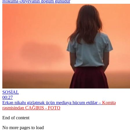
Hökümə Əliyevanın doğum günüdür
SOSİAL
00:27
Erkən nikahı gizlətmək üçün mediaya hücum etdilər –
Komitə
rəsmisindən ÇAĞIRIŞ - FOTO
End of content
No more pages to load