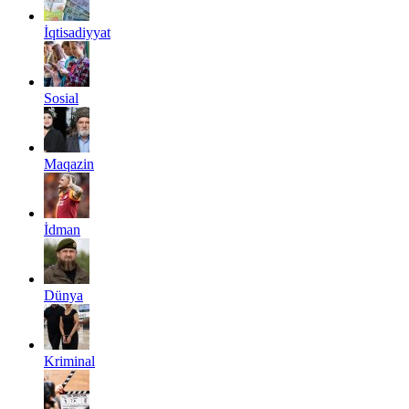
İqtisadiyyat
Sosial
Maqazin
İdman
Dünya
Kriminal