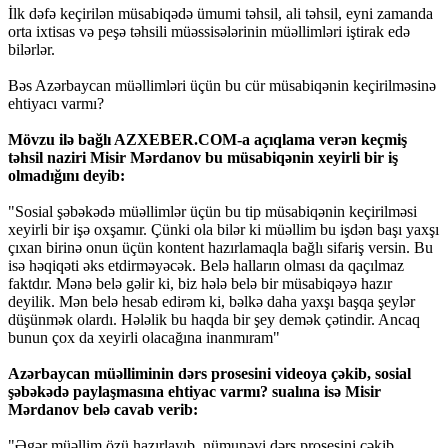
İlk dəfə keçirilən müsabiqədə ümumi təhsil, ali təhsil, eyni zamanda
orta ixtisas və peşə təhsili müəssisələrinin müəllimləri iştirak edə
bilərlər.
Bəs Azərbaycan müəllimləri üçün bu cür müsabiqənin keçirilməsinə
ehtiyacı varmı?
Mövzu ilə bağlı AZXEBER.COM-a açıqlama verən keçmiş
təhsil naziri Misir Mərdanov bu müsabiqənin xeyirli bir iş
olmadığını deyib:
"Sosial şəbəkədə müəllimlər üçün bu tip müsabiqənin keçirilməsi
xeyirli bir işə oxşamır. Çünki ola bilər ki müəllim bu işdən başı yaxşı
çıxan birinə onun üçün kontent hazırlamaqla bağlı sifariş versin. Bu
isə həqiqəti əks etdirməyəcək. Belə halların olması da qaçılmaz
faktdır. Mənə belə gəlir ki, biz hələ belə bir müsabiqəyə hazır
deyilik. Mən belə hesab edirəm ki, bəlkə daha yaxşı başqa şeylər
düşünmək olardı. Hələlik bu haqda bir şey demək çətindir. Ancaq
bunun çox da xeyirli olacağına inanmıram"
Azərbaycan müəlliminin dərs prosesini videoya çəkib, sosial
şəbəkədə paylaşmasına ehtiyac varmı? sualına isə Misir
Mərdanov belə cavab verib:
"Əgər müəllim özü hazırlayıb, nümunəvi dərs prosesini çəkib,