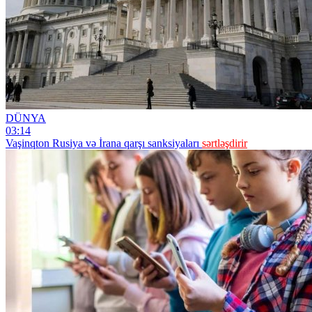
DÜNYA
03:14
Vaşinqton Rusiya və İrana qarşı sanksiyaları
sərtləşdirir