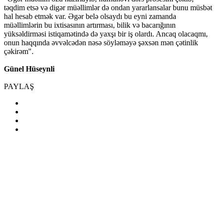
təqdim etsə və digər müəllimlər də ondan yararlansalar bunu müsbət
hal hesab etmək var. Əgər belə olsaydı bu eyni zamanda
müəllimlərin bu ixtisasının artırması, bilik və bacarığının
yüksəldirməsi istiqamətində də yaxşı bir iş olardı. Ancaq olacaqmı,
onun haqqında əvvəlcədən nəsə söyləməyə şəxsən mən çətinlik
çəkirəm".
Günel Hüseynli
PAYLAŞ