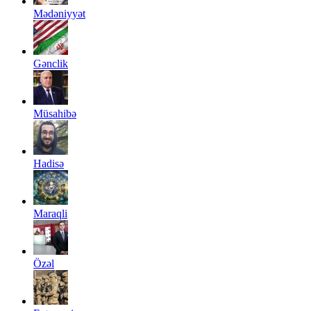
Mədəniyyət
Gənclik
Müsahibə
Hadisə
Maraqli
Özəl