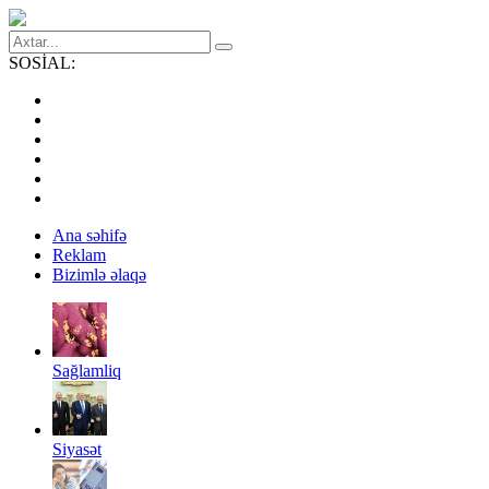
SOSİAL:
Ana səhifə
Reklam
Bizimlə əlaqə
Sağlamliq
Siyasət