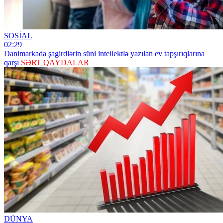
SOSİAL
02:29
Danimarkada şagirdlərin süni intellektlə yazılan ev tapşırıqlarına
qarşı
SƏRT QAYDALAR
DÜNYA