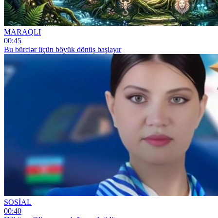
MARAQLI
00:45
Bu bürclər üçün böyük dönüş başlayır
SOSİAL
00:40