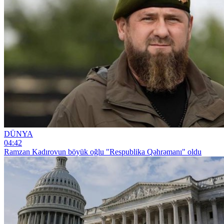
DÜNYA
04:42
Ramzan Kadırovun böyük oğlu "Respublika Qəhrəmanı" oldu