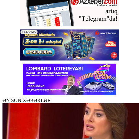
ƏN SON XƏBƏRLƏR