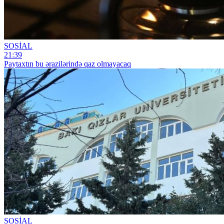
SOSİAL
21:39
Paytaxtın bu ərazilərində qaz olmayacaq
SOSİAL