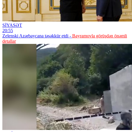
SİYASƏT
20:55
Zelenski Azərbaycana təşəkkür etdi -
Bayramovla görüşdən önəmli
detallar