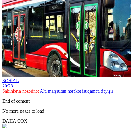
SOSİAL
20:28
Sakinlərin nəzərinə:
Altı marşrutun hərəkət istiqaməti dəyişir
End of content
No more pages to load
DAHA ÇOX