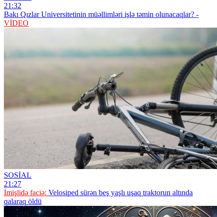
21:32
Bakı Qızlar Universitetinin müəllimləri işlə təmin olunacaqlar? -
VİDEO
SOSİAL
21:27
İmişlidə faciə:
Velosiped sürən beş yaşlı uşaq traktorun altında
qalaraq öldü