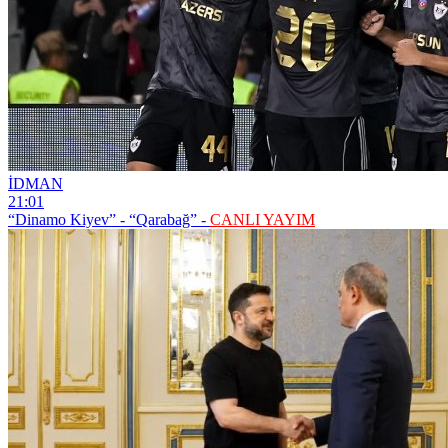
İDMAN
21:01
“Dinamo Kiyev” - “Qarabağ” -
CANLI YAYIM