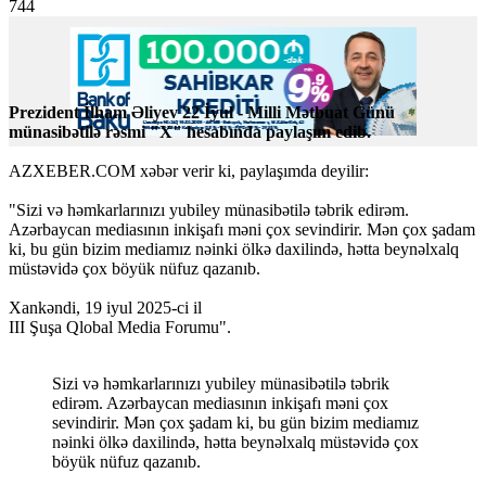
744
Prezident İlham Əliyev 22 İyul - Milli Mətbuat Günü
münasibətilə rəsmi "X" hesabında paylaşım edib.
AZXEBER.COM xəbər verir ki, paylaşımda deyilir:
"Sizi və həmkarlarınızı yubiley münasibətilə təbrik edirəm.
Azərbaycan mediasının inkişafı məni çox sevindirir. Mən çox şadam
ki, bu gün bizim mediamız nəinki ölkə daxilində, hətta beynəlxalq
müstəvidə çox böyük nüfuz qazanıb.
Xankəndi, 19 iyul 2025-ci il
III Şuşa Qlobal Media Forumu".
Sizi və həmkarlarınızı yubiley münasibətilə təbrik
edirəm. Azərbaycan mediasının inkişafı məni çox
sevindirir. Mən çox şadam ki, bu gün bizim mediamız
nəinki ölkə daxilində, hətta beynəlxalq müstəvidə çox
böyük nüfuz qazanıb.