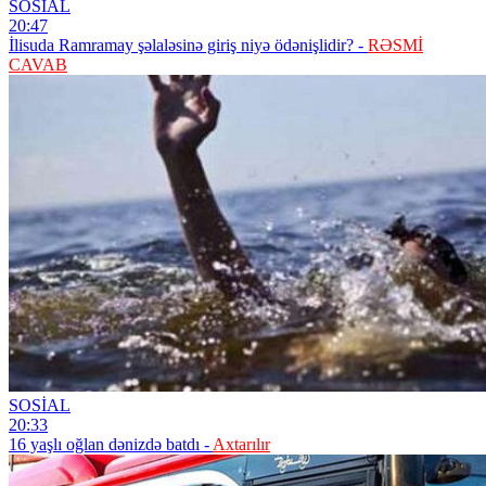
SOSİAL
20:47
İlisuda Ramramay şəlaləsinə giriş niyə ödənişlidir? -
RƏSMİ
CAVAB
SOSİAL
20:33
16 yaşlı oğlan dənizdə batdı -
Axtarılır