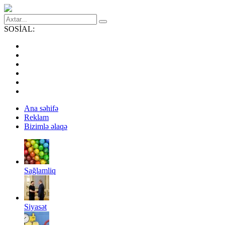
SOSİAL:
Ana səhifə
Reklam
Bizimlə əlaqə
Sağlamliq
Siyasət