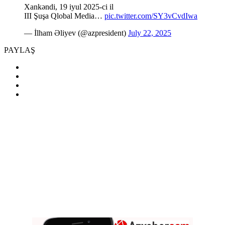
Xankəndi, 19 iyul 2025-ci il
III Şuşa Qlobal Media…
pic.twitter.com/SY3vCvdIwa
— İlham Əliyev (@azpresident)
July 22, 2025
PAYLAŞ