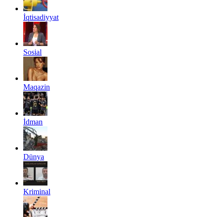
İqtisadiyyat
Sosial
Maqazin
İdman
Dünya
Kriminal