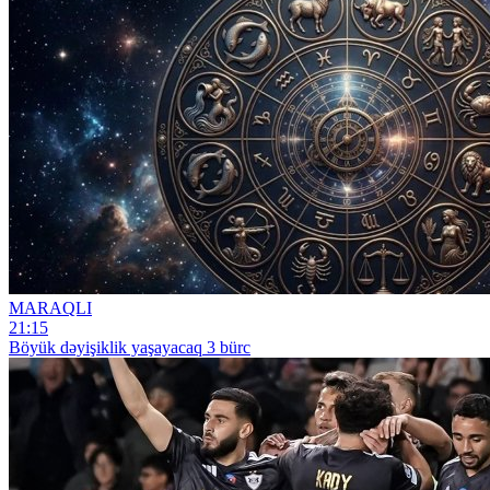
MARAQLI
21:15
Böyük dəyişiklik yaşayacaq 3 bürc