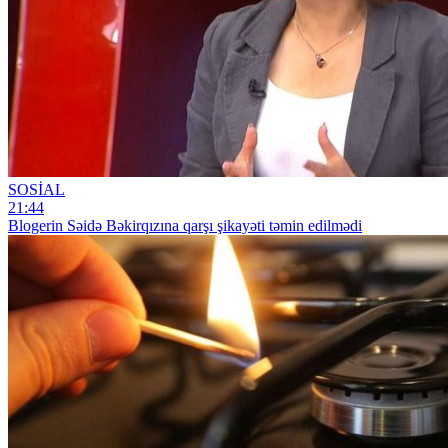
SOSİAL
21:44
Blogerin Səidə Bəkirqızına qarşı şikayəti təmin edilmədi