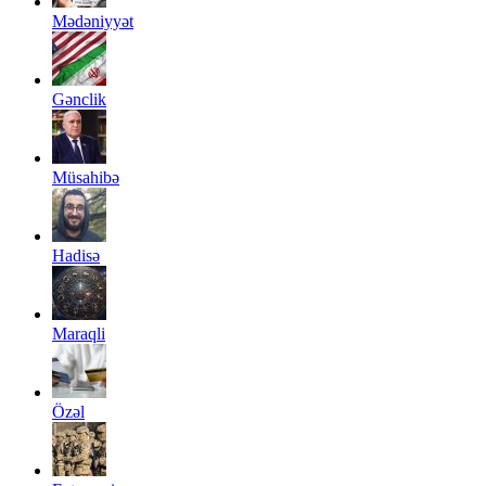
Mədəniyyət
Gənclik
Müsahibə
Hadisə
Maraqli
Özəl