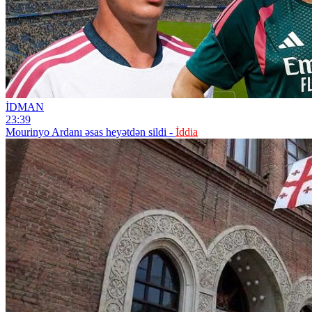
İDMAN
23:39
Mourinyo Ardanı əsas heyətdən sildi -
İddia