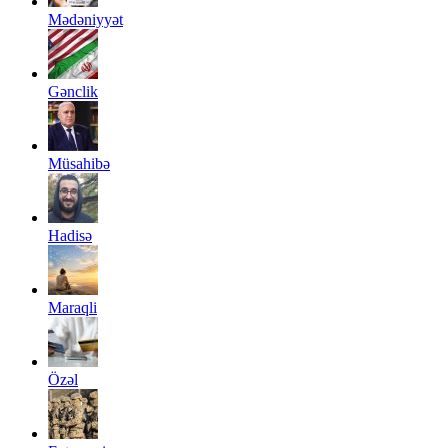
Mədəniyyət
Gənclik
Müsahibə
Hadisə
Maraqli
Özəl