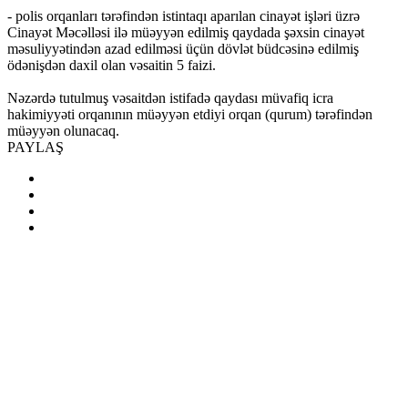
- polis orqanları tərəfindən istintaqı aparılan cinayət işləri üzrə
Cinayət Məcəlləsi ilə müəyyən edilmiş qaydada şəxsin cinayət
məsuliyyətindən azad edilməsi üçün dövlət büdcəsinə edilmiş
ödənişdən daxil olan vəsaitin 5 faizi.
Nəzərdə tutulmuş vəsaitdən istifadə qaydası müvafiq icra
hakimiyyəti orqanının müəyyən etdiyi orqan (qurum) tərəfindən
müəyyən olunacaq.
PAYLAŞ