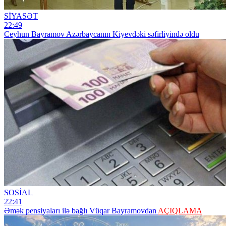
SİYASƏT
22:49
Ceyhun Bayramov Azərbaycanın Kiyevdəki səfirliyində oldu
SOSİAL
22:41
Əmək pensiyaları ilə bağlı Vüqar Bayramovdan
AÇIQLAMA