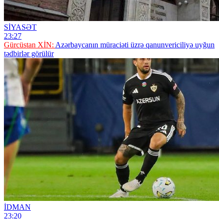
SİYASƏT
23:27
Gürcüstan XİN:
Azərbaycanın müraciəti üzrə qanunvericiliyə uyğun
tədbirlər görülür
İDMAN
23:20