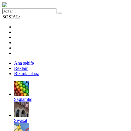
SOSİAL:
Ana səhifə
Reklam
Bizimlə əlaqə
Sağlamliq
Siyasət