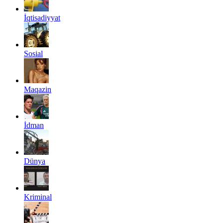
İqtisadiyyat
Sosial
Maqazin
İdman
Dünya
Kriminal