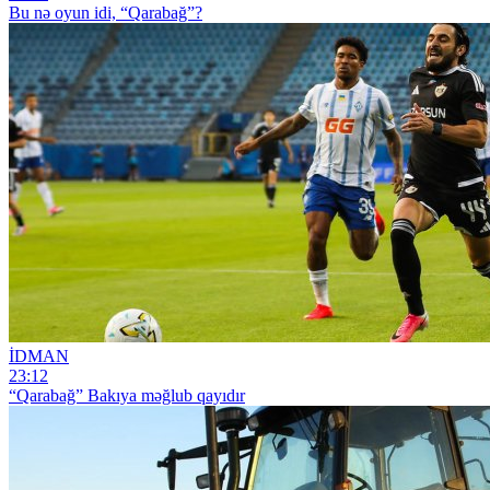
Bu nə oyun idi, “Qarabağ”?
İDMAN
23:12
“Qarabağ” Bakıya məğlub qayıdır