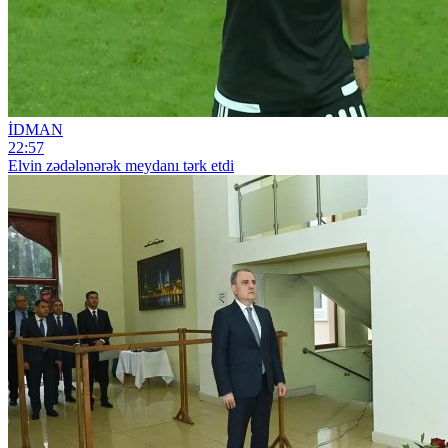
İDMAN
22:57
Elvin zədələnərək meydanı tərk etdi