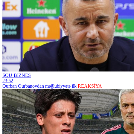
ŞOU-BİZNES
23:52
Qurban Qurbanovdan məğlubiyyətə ilk
REAKSİYA