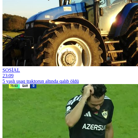
SOSİAL
23:09
5 yaşlı uşaq traktorun altında qalıb öldü