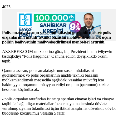
4075
Polis əməkdaşlarının sosial müdafiəsini gücləndirmək və polis
orqanlarının maddi-texniki bazasını möhkəmləndirmək üçün
polisin fəaliyyətinin maliyyələşdirilməsi mənbələri artırılıb.
AZXEBER.COM-un xəbərinə görə, bu, Prezident İlham Əliyevin
təsdiqlədiyi "Polis haqqında” Qanuna edilən dəyişiklikdə əksini
tapıb.
Qanuna əsasən, polis əməkdaşlarının sosial müdafiəsini
gücləndirmək və polis orqanlarının maddi-texniki bazasını
möhkəmləndirmək məqsədilə aşağıdakı vəsaitlər müvafiq icra
hakimiyyəti orqanının müəyyən etdiyi orqanın (qurumun) xəzinə
hesabına köçürüləcək:
- polis orqanları tərəfindən istintaqı aparılan cinayət işləri və cinayət
təqibi ilə bağlı digər materiallar üzrə cinayət nəticəsində dövlətə
vurulmuş ziyanın ödənilməsi üçün ibtidai araşdırma dövründə dövlət
büdcəsinə köçürülmüş vəsaitin 5 faizi;