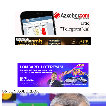
ƏN SON XƏBƏRLƏR