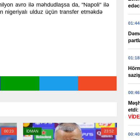
lyon avro ilə məhdudlaşsa da, "Napoli" ilə
edəc
an nigeriyalı ulduz üçün transfer etməkdə
01:44
Dəmə
partl
01:18
Hörm
sazi
00:46
Məşh
etdi:
VİD
00:23
İDMAN
23:52
00:40