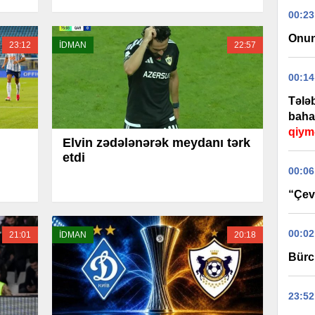
00:23
Onun
23:12
İDMAN
22:57
00:14
Tələb
baha
qiym
Elvin zədələnərək meydanı tərk
etdi
00:06
“Çevi
00:02
21:01
İDMAN
20:18
Bürc
23:52