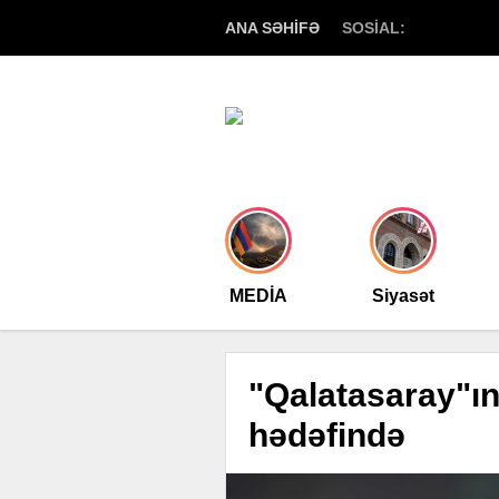
ANA SƏHİFƏ
SOSİAL:
MEDİA
Siyasət
"Qalatasaray"ın
hədəfində