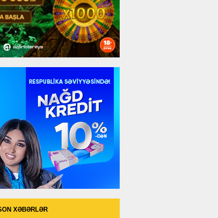
SON XƏBƏRLƏR