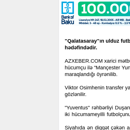
"Qalatasaray"ın ulduz fut
hədəfindədir.
AZXEBER.COM xarici mətbuata
hücumçu ilə "Mançester Yun
maraqlandığı öyrənilib.
Viktor Osimhenin transfer ya
gözlənilir.
"Yuventus" rəhbərliyi Duşa
iki hücumameyilli futbolçunu
Siyahıda ən diqqət çəkən ad