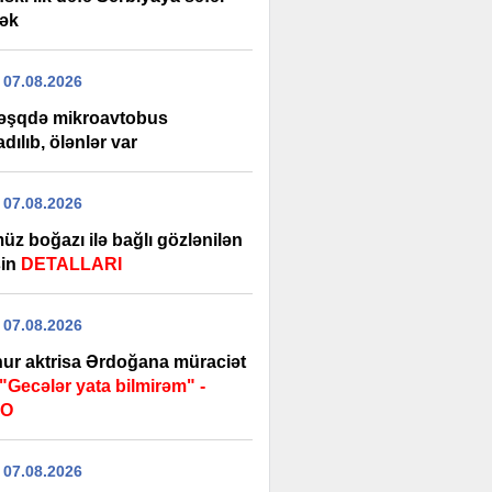
ək
 07.08.2026
şqdə mikroavtobus
adılıb, ölənlər var
 07.08.2026
üz boğazı ilə bağlı gözlənilən
şin
DETALLARI
 07.08.2026
ur aktrisa Ərdoğana müraciət
"Gecələr yata bilmirəm" -
EO
 07.08.2026