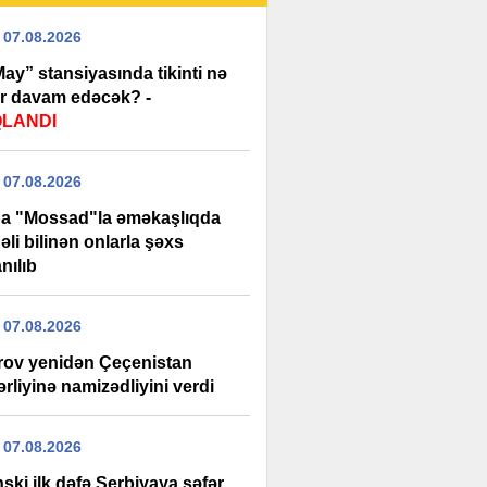
 07.08.2026
ay” stansiyasında tikinti nə
r davam edəcək? -
QLANDI
 07.08.2026
da "Mossad"la əməkaşlıqda
li bilinən onlarla şəxs
nılıb
 07.08.2026
rov yenidən Çeçenistan
rliyinə namizədliyini verdi
 07.08.2026
ski ilk dəfə Serbiyaya səfər