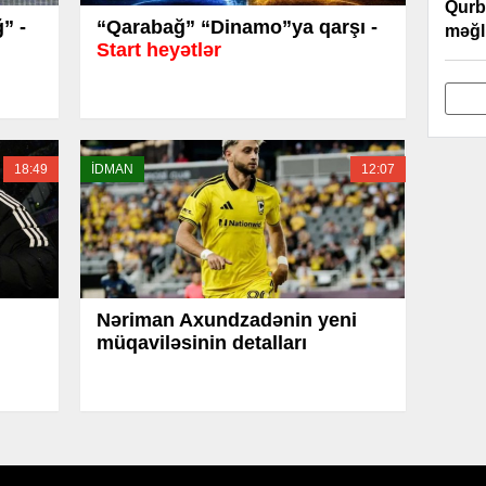
Qurb
” -
“Qarabağ” “Dinamo”ya qarşı -
məğl
Start heyətlər
18:49
İDMAN
12:07
Nəriman Axundzadənin yeni
müqaviləsinin detalları