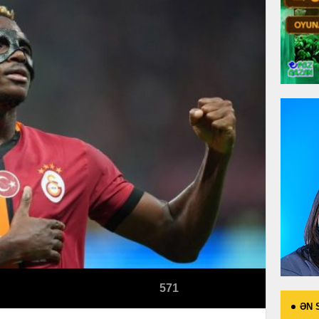
571
ƏN 