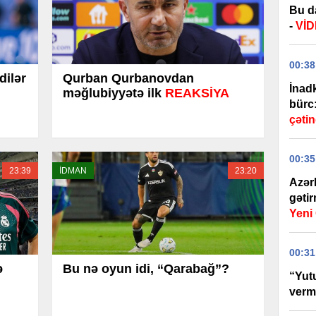
Bu d
-
Vİ
00:38
dilər
Qurban Qurbanovdan
İnadk
məğlubiyyətə ilk
REAKSİYA
bürc
çətin
00:35
23:39
İDMAN
23:20
Azər
gəti
Yen
00:31
ə
Bu nə oyun idi, “Qarabağ”?
“Yut
verm