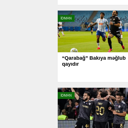
İDMAN
“Qarabağ” Bakıya məğlub
qayıdır
İDMAN