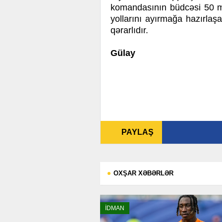
komandasının büdcəsi 50 mi
yollarını ayırmağa hazırlaş
qərarlıdır.
Gülay
PAYLAŞ
OXŞAR XƏBƏRLƏR
İDMAN