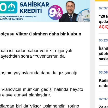
07:37
“28 M
qədə
AÇI
bolçusu Viktor Osimhen daha bir klubun
05:23
İran
 istinadən xəbər verir ki, nigeriyalı
şübhə
ayted"dən sonra "Yuventus"un da
saxla
rışının yay aylarında daha da qızışacağı
03:56
Kadı
rəhbə
n Vlahoviçin mümkün gedişi halında heyətə
 əlavə etməyi planlaşdırır.
02:37
lardan biri də Viktor Osimhendir. Torino
Zelen