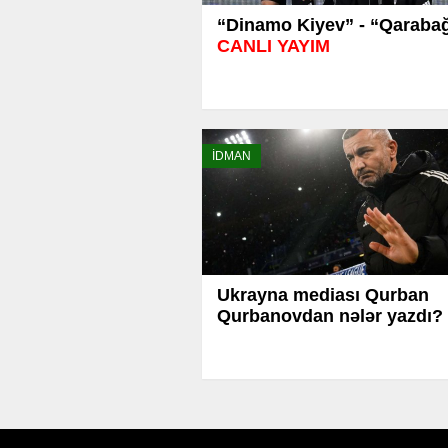
“Dinamo Kiyev” - “Qarabağ
CANLI YAYIM
İDMAN
Ukrayna mediası Qurban
Qurbanovdan nələr yazdı?