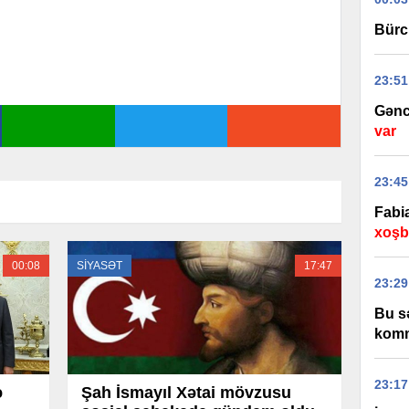
Bürc
23:51
Gənc
var
23:45
Fabi
xoşbə
00:08
SİYASƏT
17:47
23:29
Bu s
komm
23:17
ə
Şah İsmayıl Xətai mövzusu