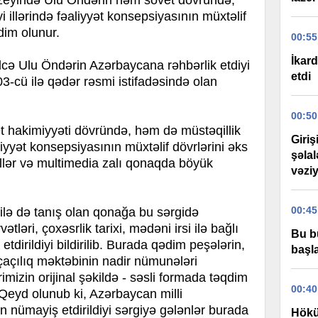
zeyində Ulu Öndərin həm sovet dövründə,
 illərində fəaliyyət konsepsiyasının müxtəlif
qdim olunur.
00:55
İkard
cə Ulu Öndərin Azərbaycana rəhbərlik etdiyi
etdi
3-cü ilə qədər rəsmi istifadəsində olan
00:50
 hakimiyyəti dövründə, həm də müstəqillik
Giri
aliyyət konsepsiyasının müxtəlif dövrlərini əks
şəla
illər və multimedia zalı qonaqda böyük
vəziy
00:45
i ilə də tanış olan qonağa bu sərgidə
tləri, çoxəsrlik tarixi, mədəni irsi ilə bağlı
Bu b
tdirildiyi bildirilib. Burada qədim peşələrin,
başla
açılıq məktəbinin nadir nümunələri
rimizin orijinal şəkildə - səsli formada təqdim
00:40
 Qeyd olunub ki, Azərbaycan milli
in nümayiş etdirildiyi sərgiyə gələnlər burada
Hökü