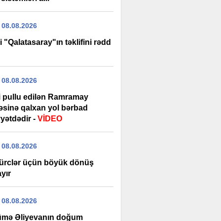
 08.08.2026
i "Qalatasaray"ın təklifini rədd
 08.08.2026
şi pullu edilən Ramramay
ləsinə qalxan yol bərbad
yətdədir -
VİDEO
 08.08.2026
ürclər üçün böyük dönüş
yır
 08.08.2026
mə Əliyevanın doğum