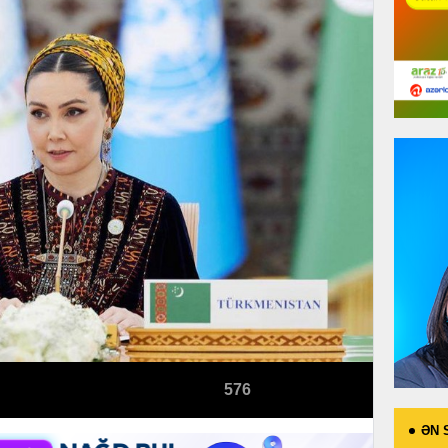
576
ƏN 